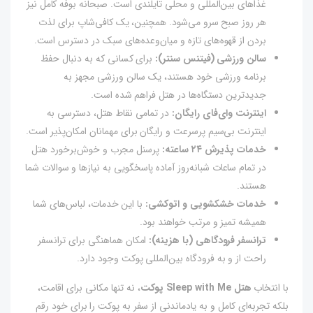
غذاهای بین‌المللی و محلی تایلندی است. صبحانه بوفه کامل نیز
هر روز صبح سرو می‌شود. همچنین، یک کافی‌شاپ برای لذت
بردن از قهوه‌های تازه و میان‌وعده‌های سبک در دسترس است.
سالن ورزشی (فیتنس سنتر):
برای کسانی که به دنبال حفظ
برنامه ورزشی خود هستند، یک سالن ورزشی مجهز به
جدیدترین دستگاه‌ها در هتل فراهم شده است.
اینترنت وای‌فای رایگان:
در تمامی نقاط هتل، دسترسی به
اینترنت بی‌سیم پرسرعت و رایگان برای مهمانان امکان‌پذیر است.
خدمات پذیرش ۲۴ ساعته:
پرسنل مجرب و خوش‌برخورد هتل
در تمام ساعات شبانه‌روز آماده پاسخگویی به نیازها و سوالات شما
هستند.
خدمات خشکشویی و اتوکشی:
با این خدمات، لباس‌های شما
همیشه تمیز و مرتب خواهند بود.
ترانسفر فرودگاهی (با هزینه):
امکان هماهنگی برای ترانسفر
راحت از و به فرودگاه بین‌المللی پوکت وجود دارد.
با انتخاب
هتل Sleep with Me پوکت
، نه تنها مکانی برای اقامت،
بلکه تجربه‌ای کامل و به یادماندنی از سفر به پوکت را برای خود رقم