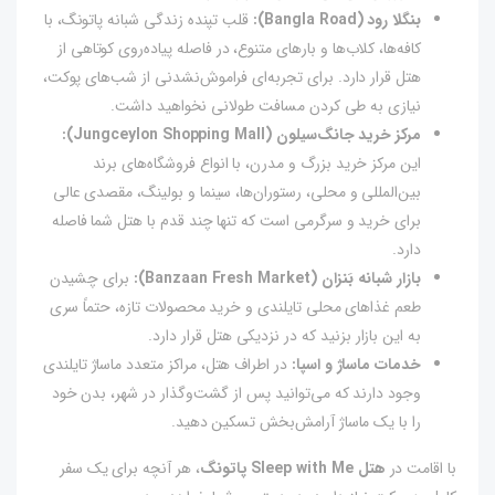
بنگلا رود (Bangla Road):
قلب تپنده زندگی شبانه پاتونگ، با
کافه‌ها، کلاب‌ها و بارهای متنوع، در فاصله پیاده‌روی کوتاهی از
هتل قرار دارد. برای تجربه‌ای فراموش‌نشدنی از شب‌های پوکت،
نیازی به طی کردن مسافت طولانی نخواهید داشت.
مرکز خرید جانگ‌سیلون (Jungceylon Shopping Mall):
این مرکز خرید بزرگ و مدرن، با انواع فروشگاه‌های برند
بین‌المللی و محلی، رستوران‌ها، سینما و بولینگ، مقصدی عالی
برای خرید و سرگرمی است که تنها چند قدم با هتل شما فاصله
دارد.
بازار شبانه بَنزان (Banzaan Fresh Market):
برای چشیدن
طعم غذاهای محلی تایلندی و خرید محصولات تازه، حتماً سری
به این بازار بزنید که در نزدیکی هتل قرار دارد.
خدمات ماساژ و اسپا:
در اطراف هتل، مراکز متعدد ماساژ تایلندی
وجود دارند که می‌توانید پس از گشت‌وگذار در شهر، بدن خود
را با یک ماساژ آرامش‌بخش تسکین دهید.
با اقامت در
هتل Sleep with Me پاتونگ
، هر آنچه برای یک سفر