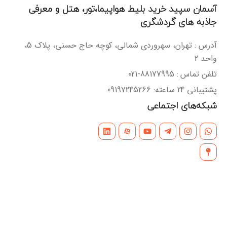
آسمان سپید خرید بلیط هواپیما،تور، هتل و معرفی
جاذبه های گردشگری
آدرس : تهران، سهروردی شمالی، کوچه حاج حسنی، پلاک 5،
واحد 2
تلفن تماس : 88177995-021
پشتیبانی 24 ساعته: 09197245266
شبکه‌های اجتماعی