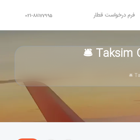
فرم درخواست قطار
021-88177995