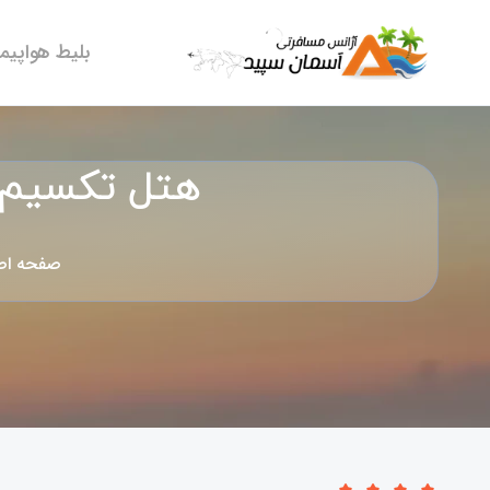
بلیط هواپیما
هتل تکسیم گونن استان
صفحه اص