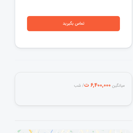
تماس بگیرید
6,400,000 ت
میانگین
/ شب