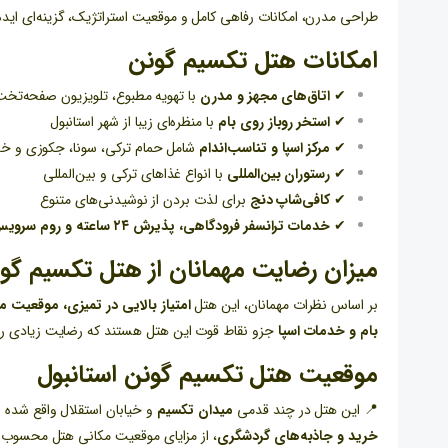
طراحی مدرن، امکانات رفاهی کامل و موقعیت استراتژیک، گزینه‌ای اید
امکانات هتل تکسیم گونن
✔
اتاق‌های مجهز و مدرن
با تهویه مطبوع، تلویزیون صفحه‌تخت،
✔
استخر روباز روی بام
با منظره‌ای زیبا از شهر استانبول
✔
مرکز اسپا و تناسب‌اندام
شامل حمام ترکی، سونا، جکوزی و خد
✔
رستوران بین‌المللی
با انواع غذاهای ترکی و بین‌المللی
✔
کافی‌شاپ دنج
برای لذت بردن از نوشیدنی‌های متنوع
✔
خدمات ترانسفر فرودگاهی، پذیرش ۲۴ ساعته و روم سرویس
میزان رضایت مهمانان از هتل تکسیم گو
بر اساس نظرات مهمانان، این هتل
امتیاز بالایی در تمیزی، موقعیت م
بام و خدمات اسپا
جزو نقاط قوت این هتل هستند که رضایت زیادی را د
موقعیت هتل تکسیم گونن استانبول
📍 این هتل در چند قدمی
میدان تکسیم
و خیابان استقلال واقع شده
خرید و جاذبه‌های گردشگری
، از مزایای موقعیت مکانی هتل محسوب 