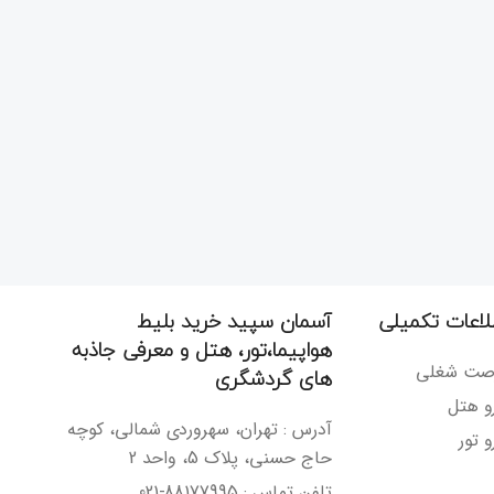
لاعات تکمیلی
آسمان سپید خرید بلیط
هواپیما،تور، هتل و معرفی جاذبه
صت شغلی
های گردشگری
رو هتل
آدرس : تهران، سهروردی شمالی، کوچه
و تور
حاج حسنی، پلاک 5، واحد 2
تلفن تماس : 88177995-021