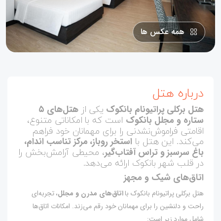
همه عکس ها
درباره هتل
یکی از
هتل برکلی پراتیونام بانکوک
هتل‌های ۵
است که با امکاناتی متنوع،
ستاره و مجلل بانکوک
اقامتی فراموش‌نشدنی را برای مهمانان خود فراهم
می‌کند. این هتل با
استخر روباز، مرکز تناسب اندام،
، محیطی آرامش‌بخش را
باغ سرسبز و تراس آفتاب‌گیر
در قلب شهر بانکوک ارائه می‌دهد.
اتاق‌های شیک و مجهز
هتل برکلی پراتیونام بانکوک با
اتاق‌های مدرن و مجلل
، تجربه‌ای
راحت و دلنشین را برای مهمانان خود رقم می‌زند. امکانات اتاق‌ها
شامل موارد زیر است: