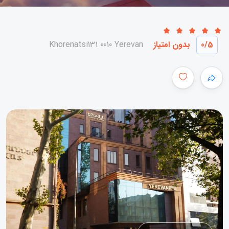
/5
0
بدون امتیاز
Khorenatsi131 0010 Yerevan