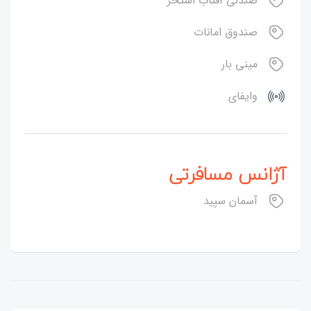
صندلی آفتاب استخر
صندوق امانات
مینی بار
وایفای
آژانس مسافرتی
آسمان سپید