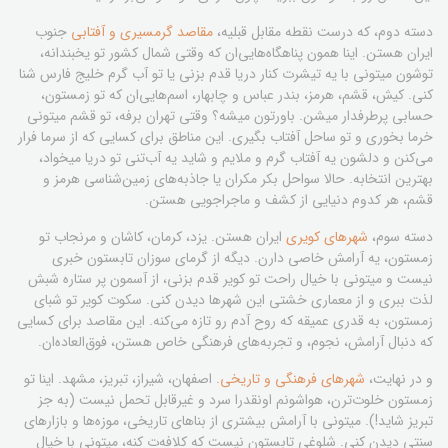
دسته دوم، که درست نقطه مقابل قبلیه،
مقاصد گرمسیری و آفتابی
جنوب
ایران هستن. اینا همون پناهگاه‌هایی‌ان که وقتی شمال کشور تو یخبندانه،
توشون میتونی با یه تیشرت کنار دریا قدم بزنی یا تو آب گرم خلیج فارس شنا
کنی. کیش، قشم، هرمز، بندر عباس و چابهار، اسم‌هایی‌ان که تو زمستون،
حسابی پرطرفدار میشن. باورتون میشه؟ وقتی تهران برفه، تو قشم میتونی
خرما بخوری و تو ساحل آفتاب بگیری. این مناطق برای کسایی که از سرما فرار
می‌کنن و دلشون یه آفتاب گرم و ملایم و شاید یه آب‌تنی تو دریا میخواد،
بهترین انتخابه. حالا سواحل بکر مکران یا جاذبه‌های زمین‌شناسی هرمز و
قشم، هر کدوم دنیایی از کشف و ماجراجویی هستن.
دسته سوم،
شهرهای کویری
ایران هستن. یزد، کرمان، کاشان و مرنجاب تو
زمستون، یه آرامش خاصی دارن. دیگه از گرمای سوزان تابستون خبری
نیست و میتونی با خیال راحت تو کویر قدم بزنی، از آسمون پر ستاره شبش
لذت ببری و از معماری خشتی این شهرها دیدن کنی. سکوت کویر تو شبای
زمستون، به قدری عمیقه که روح آدم رو تازه می‌کنه. این مقاصد برای کسایی
که دنبال آرامش، نجوم، و تجربه‌های فرهنگی خاص هستن، فوق‌العاده‌ان.
و در نهایت،
شهرهای فرهنگی و تاریخی
. اصفهان، شیراز، تبریز، مشهد. اینا تو
زمستون خلوت‌ترن، هواشونم اونقدرا سرد و غیرقابل تحمل نیست (به جز
تبریز شاید!). میتونی با آرامش بیشتری از بناهای تاریخی، موزه‌ها و بازارهای
سنتی دیدن کنی. شلوغی تابستون نیست که کلافه‌ت کنه، میتونی با خیال