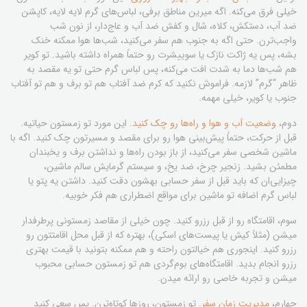
خیلی فرق می‌کنه. اگه میرین مناطق برفی، لباس‌های گرم لایه لایه، کاپشن
ضد آب، دستکش، کلاه، شال و کفش ضد آب و عاج‌دار، از نون شب
واجب‌ترن. حتی اگه به جنوب هم سفر می‌کنید، شب‌ها هوا ممکنه خنک
بشه، پس یه ژاکت نازک یا سوییشرت رو حتماً همراه داشته باشید. تو کویر
هم شب‌ها دما به شدت افت می‌کنه، پس لباس گرم حتی تو یه مقصد به
ظاهر “گرم” لازمه. فراموش نکنید که کرم ضد آفتاب هم تو برف و هم تو آفتاب
جنوب یا کویر، خیلی مهمه.
دوم،
وضعیت آب و هوا و راه‌ها رو چک کنید
. این مورد تو زمستون حیاتیه.
قبل از حرکت، حتماً پیش‌بینی هوا رو برای مقصد و مسیرتون چک کنید. اگه با
ماشین شخصی سفر می‌کنید، از باز بودن راه‌ها و نداشتن برف و یخبندان
مطمئن بشید. زنجیر چرخ، ضد یخ، و سیستم گرمایش سالم ماشین،
چیزایی‌ان که باید قبل از سفر حسابی بهشون دقت کنید. داشتن یه پتو یا
لباس گرم اضافه تو ماشین برای مواقع اضطراری هم فکر خوبیه.
سوم،
اقامتگاه رو از قبل رزرو کنید
. چون خیلی از مقاصد زمستونی پرطرفدار
میشن (مثلاً کیش یا پیست‌های اسکی)، بهتره که از قبل محل اقامتتون رو
رزرو کنید. اینجوری هم خیالتون راحته و هم ممکنه بتونید با قیمت بهتری
رزرو انجام بدید. اقامتگاه‌های بوم‌گردی هم تو زمستون حسابی محبوب
میشن و تجربه خاصی رو ارائه میدن.
چهارم،
مدیریت زمان سفر
. تو زمستون، روزها کوتاه‌ترن. پس سعی کنید