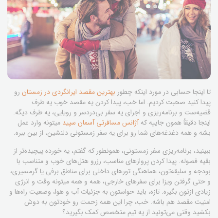
تا اینجا حسابی در مورد اینکه چطور
بهترین مقصد ایرانگردی در زمستان
رو
پیدا کنید صحبت کردیم. اما خب، پیدا کردن یه مقصد خوب یه طرف
قضیه‌ست و برنامه‌ریزی و اجرای یه سفر بی‌دردسر و رویایی، یه طرف دیگه.
اینجا دقیقاً همون جاییه که
آژانس مسافرتی آسمان سپید
میتونه وارد عمل
بشه و همه دغدغه‌های شما رو برای یه سفر زمستونی دلنشین، از بین ببره.
ببینید، برنامه‌ریزی سفر زمستونی، همونطور که گفتم، یه خورده پیچیده‌تر از
بقیه فصوله. پیدا کردن پروازهای مناسب، رزرو هتل‌های خوب و متناسب با
بودجه و سلیقه‌تون، هماهنگی تورهای داخلی برای مناطق برفی یا گرمسیری،
و حتی گرفتن ویزا برای سفرهای خارجی، همه و همه میتونه وقت و انرژی
زیادی ازتون بگیره. تازه، باید حواستون به جزئیات آب و هوا، وضعیت راه‌ها و
امنیت مقصد هم باشه. خب، چرا این همه زحمت رو خودتون به دوش
بکشید وقتی می‌تونید از یه تیم متخصص کمک بگیرید؟