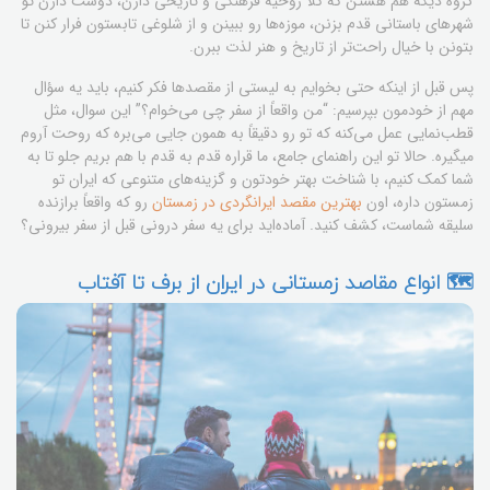
گروه دیگه هم هستن که کلاً روحیه فرهنگی و تاریخی دارن، دوست دارن تو
شهرهای باستانی قدم بزنن، موزه‌ها رو ببینن و از شلوغی تابستون فرار کنن تا
بتونن با خیال راحت‌تر از تاریخ و هنر لذت ببرن.
پس قبل از اینکه حتی بخوایم به لیستی از مقصدها فکر کنیم، باید یه سؤال
مهم از خودمون بپرسیم: “من واقعاً از سفر چی می‌خوام؟” این سوال، مثل
قطب‌نمایی عمل می‌کنه که تو رو دقیقاً به همون جایی می‌بره که روحت آروم
میگیره. حالا تو این راهنمای جامع، ما قراره قدم به قدم با هم بریم جلو تا به
شما کمک کنیم، با شناخت بهتر خودتون و گزینه‌های متنوعی که ایران تو
زمستون داره، اون
بهترین مقصد ایرانگردی در زمستان
رو که واقعاً برازنده
سلیقه شماست، کشف کنید. آماده‌اید برای یه سفر درونی قبل از سفر بیرونی؟
🗺️ انواع مقاصد زمستانی در ایران از برف تا آفتاب