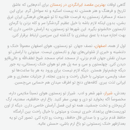
گاهی اوقات
بهترین مقصد ایرانگردی در زمستان
برای آدم‌هایی که عاشق
تاریخ و فرهنگ و هنر هستن، نه پیست اسکیه و نه سواحل گرم. برای این
دسته از مسافرا، زمستون یه فرصت طلاییه تا تو شهرهای فرهنگی ایران غرق
بشن، بدون اینکه لازم باشه با خیل عظیم گردشگرا سر و کله بزنن یا گرمای
تابستون حالشونو بگیره. این شهرها تو زمستون، یه آرامش خاصی دارن که
بهت اجازه میده با عمق بیشتری با گذشته این سرزمین ارتباط برقرار کنی.
اول از همه،
اصفهان
، نصف جهان. تو زمستون، هوای اصفهان معمولاً خنک و
دلنشینه و خبری از شلوغی‌های بهار و تابستون نیست. میتونی با آرامش تو
میدان نقش جهان قدم بزنی، از مسجد امام، مسجد شیخ لطف‌الله و عالی‌قاپو
دیدن کنی. چهلستون و سی و سه پل هم تو هوای خنک زمستانی، یه جور
دیگه چشم‌نواز هستن. دیگه لازم نیست برای ورود به هر بنا ساعت‌ها تو
صف وایسی، میتونی با خیال راحت و بدون عجله، از جزئیات معماری و هنر
ایرانی لذت ببری. کافه‌های دنج تو اطراف میدان هم حسابی می‌چسبن.
بعدش،
شیراز
، شهر شعر و ادب. شیراز تو زمستون هوای نسبتاً ملایمی داره،
مخصوصاً اگه بخواید تو دی و بهمن سفر کنید. باغ ارم، حافظیه، سعدیه، ارگ
کریم‌خان و تخت جمشید، همه تو این فصل آرامش خاصی دارن. دیگه از اون
توریست‌های پرتعداد خبری نیست و میتونی با خیال راحت بین آرامگاه
حافظ قدم بزنی و با صدای فال حافظ، روحت رو تازه کنی. تصور کن تو یه
بعدازظهر خنک زمستونی تو باغ ارم باشی، حسش عالیه.