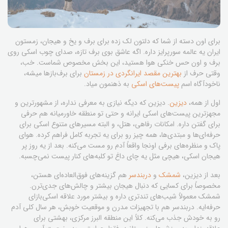
برای اون دسته از شما که دلتون لک زده برای برف و یخ و هیجان، زمستون
ایران یه عالمه سورپرایز داره. اگه عاشق بوی برف تازه، صدای چوب اسکی روی
برف و اون حس خنکی هوا هستید، این بخش مخصوص شماست. خب،
وقتی حرف از
بهترین مقصد ایرانگردی در زمستان
برای برف‌بازها میشه،
ناخودآگاه اسم
پیست‌های اسکی
به ذهنمون میاد.
اول از همه،
دیزین
. دیزین که دیگه نیازی به معرفی نداره، از مشهورترین و
مجهزترین پیست‌های اسکی ایرانه و حتی تو منطقه خاورمیانه هم حرفی
برای گفتن داره. امکانات رفاهی، هتل، و البته مسیرهای متنوع اسکی برای
حرفه‌ای‌ها و مبتدی‌ها، همه چیز رو برای یه تجربه کامل فراهم کرده. هوای
پاک و منظره‌های برفی اونجا واقعاً آدم رو مست می‌کنه. بعد از یه روز پر
هیجان اسکی، هیچی مثل یه چای داغ تو کلبه‌های کنار پیست نمی‌چسبه.
بعد از دیزین،
شمشک
و
دربندسر
هم گزینه‌های فوق‌العاده‌ای هستن،
مخصوصاً برای کسایی که دنبال هیجان بیشتر و چالش‌های جدی‌ترن.
شمشک معمولاً شیب‌های تندتری داره و بیشتر مورد علاقه اسکی‌بازای
حرفه‌ایه. دربندسر هم با تجهیزات مدرن و موقعیت خوبش، هر سال کلی آدم
رو به خودش جذب می‌کنه. کلاً این منطقه البرز مرکزی، بهشتی برای