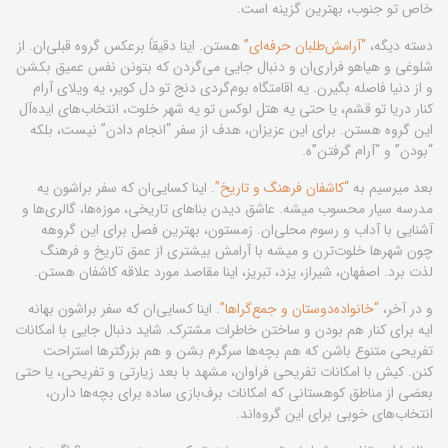
خاص تو جنوب، بهترین گزینه است.
دسته دیگه،
“آرامش‌طلبان حرفه‌ای”
هستن. اینا دقیقاً برعکس گروه قبلی‌ان. از
شلوغی و هیاهو فراری‌ان و دنبال جایی می‌گردن که بتونن نفس عمیق بکشن
و از دنیا فاصله بگیرن. یه اقامتگاه بوم‌گردی دنج تو دل کویر، یه ویلای آرام
کنار دریا تو قشم، یا حتی یه هتل لوکس تو یه شهر خلوت، انتخاب‌های ایده‌آل
این گروه هستن. برای این عزیزان، هدف از سفر “انجام دادن” نیست، بلکه
“بودن” و “آرام گرفتن”ه.
بعد میرسیم به
“کاشفان فرهنگ و تاریخ”
. اینا کسایی‌ان که سفر براشون یه
مدرسه سیار محسوب میشه. عاشق دیدن بناهای تاریخی، موزه‌ها، گالری‌ها و
آشنایی با آداب و رسوم محلی‌ان. زمستون، بهترین فصل برای این گروهه
چون شهرها خلوت‌ترن و میشه با آرامش بیشتری از عمق تاریخ و فرهنگ
لذت برد. اصفهان، شیراز، یزد، تبریز، اینا مقاصد مورد علاقه کاشفان هستن.
و در آخر،
“خانواده‌دوستان و جمع‌گراها”
. اینا کسایی‌ان که سفر براشون بهانه
ایه برای کنار هم بودن و ساختن خاطرات مشترک. شاید دنبال جایی با امکانات
تفریحی متنوع باشن که هم بچه‌ها سرگرم بشن و هم بزرگترها استراحت
کنن. کیش با امکانات تفریحی فراوان، مشهد با بعد زیارتی و تفریحی، یا حتی
بعضی از مناطق کوهستانی که امکانات برف‌بازی ساده برای بچه‌ها دارن،
انتخاب‌های خوبی برای این گروه‌اند.