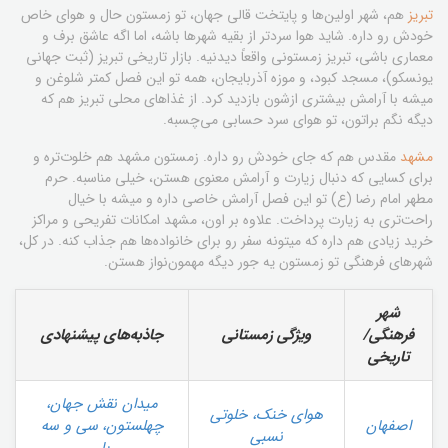
تبریز
هم، شهر اولین‌ها و پایتخت قالی جهان، تو زمستون حال و هوای خاص
خودش رو داره. شاید هوا سردتر از بقیه شهرها باشه، اما اگه عاشق برف و
معماری باشی، تبریز زمستونی واقعاً دیدنیه. بازار تاریخی تبریز (ثبت جهانی
یونسکو)، مسجد کبود، و موزه آذربایجان، همه تو این فصل کمتر شلوغن و
میشه با آرامش بیشتری ازشون بازدید کرد. از غذاهای محلی تبریز هم که
دیگه نگم براتون، تو هوای سرد حسابی می‌چسبه.
مشهد
مقدس هم که جای خودش رو داره. زمستون مشهد هم خلوت‌تره و
برای کسایی که دنبال زیارت و آرامش معنوی هستن، خیلی مناسبه. حرم
مطهر امام رضا (ع) تو این فصل آرامش خاصی داره و میشه با خیال
راحت‌تری به زیارت پرداخت. علاوه بر اون، مشهد امکانات تفریحی و مراکز
خرید زیادی هم داره که میتونه سفر رو برای خانواده‌ها هم جذاب کنه. در کل،
شهرهای فرهنگی تو زمستون یه جور دیگه مهمون‌نواز هستن.
شهر
فرهنگی/
ویژگی زمستانی
جاذبه‌های پیشنهادی
تاریخی
میدان نقش جهان،
هوای خنک، خلوتی
اصفهان
چهلستون، سی و سه
نسبی
پل