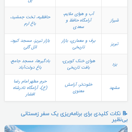
آب و هوای ملایم،
حافظیه، تخت جمشید،
شیراز
آرامگاه حافظ و
باغ ارم
سعدی
برف و معماری، بازار
بازار تبریز، مسجد کبود،
تبریز
تاریخی
ائل گلی
هوای خنک کویری،
بادگیرها، مسجد جامع،
یزد
بافت تاریخی
باغ دولت‌آباد
حرم مطهر امام رضا
خلوت‌تر، آرامش
مشهد
(ع)، آرامگاه نادرشاه
معنوی
افشار
📝 نکات کلیدی برای برنامه‌ریزی یک سفر زمستانی
بی‌نظیر