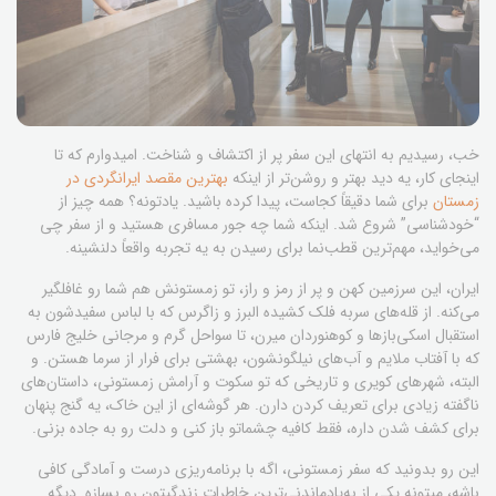
خب، رسیدیم به انتهای این سفر پر از اکتشاف و شناخت. امیدوارم که تا
اینجای کار، یه دید بهتر و روشن‌تر از اینکه
بهترین مقصد ایرانگردی در
زمستان
برای شما دقیقاً کجاست، پیدا کرده باشید. یادتونه؟ همه چیز از
“خودشناسی” شروع شد. اینکه شما چه جور مسافری هستید و از سفر چی
می‌خواید، مهم‌ترین قطب‌نما برای رسیدن به یه تجربه واقعاً دلنشینه.
ایران، این سرزمین کهن و پر از رمز و راز، تو زمستونش هم شما رو غافلگیر
می‌کنه. از قله‌های سربه فلک کشیده البرز و زاگرس که با لباس سفیدشون به
استقبال اسکی‌بازها و کوهنوردان میرن، تا سواحل گرم و مرجانی خلیج فارس
که با آفتاب ملایم و آب‌های نیلگونشون، بهشتی برای فرار از سرما هستن. و
البته، شهرهای کویری و تاریخی که تو سکوت و آرامش زمستونی، داستان‌های
ناگفته زیادی برای تعریف کردن دارن. هر گوشه‌ای از این خاک، یه گنج پنهان
برای کشف شدن داره، فقط کافیه چشماتو باز کنی و دلت رو به جاده بزنی.
این رو بدونید که سفر زمستونی، اگه با برنامه‌ریزی درست و آمادگی کافی
باشه، میتونه یکی از به‌یادماندنی‌ترین خاطرات زندگیتون رو بسازه. دیگه