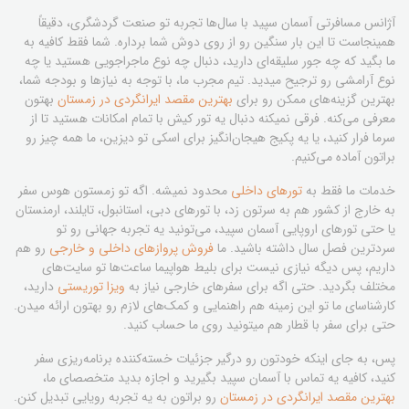
آژانس مسافرتی آسمان سپید با سال‌ها تجربه تو صنعت گردشگری، دقیقاً
همینجاست تا این بار سنگین رو از روی دوش شما برداره. شما فقط کافیه به
ما بگید که چه جور سلیقه‌ای دارید، دنبال چه نوع ماجراجویی هستید یا چه
نوع آرامشی رو ترجیح میدید. تیم مجرب ما، با توجه به نیازها و بودجه شما،
بهترین گزینه‌های ممکن رو برای
بهترین مقصد ایرانگردی در زمستان
بهتون
معرفی می‌کنه. فرقی نمیکنه دنبال یه تور کیش با تمام امکانات هستید تا از
سرما فرار کنید، یا یه پکیج هیجان‌انگیز برای اسکی تو دیزین، ما همه چیز رو
براتون آماده می‌کنیم.
خدمات ما فقط به
تورهای داخلی
محدود نمیشه. اگه تو زمستون هوس سفر
به خارج از کشور هم به سرتون زد، با تورهای دبی، استانبول، تایلند، ارمنستان
یا حتی تورهای اروپایی آسمان سپید، می‌تونید یه تجربه جهانی رو تو
سردترین فصل سال داشته باشید. ما
فروش پروازهای داخلی و خارجی
رو هم
داریم، پس دیگه نیازی نیست برای بلیط هواپیما ساعت‌ها تو سایت‌های
مختلف بگردید. حتی اگه برای سفرهای خارجی نیاز به
ویزا توریستی
دارید،
کارشناسای ما تو این زمینه هم راهنمایی و کمک‌های لازم رو بهتون ارائه میدن.
حتی برای سفر با قطار هم میتونید روی ما حساب کنید.
پس، به جای اینکه خودتون رو درگیر جزئیات خسته‌کننده برنامه‌ریزی سفر
کنید، کافیه یه تماس با آسمان سپید بگیرید و اجازه بدید متخصصای ما،
بهترین مقصد ایرانگردی در زمستان
رو براتون به یه تجربه رویایی تبدیل کنن.