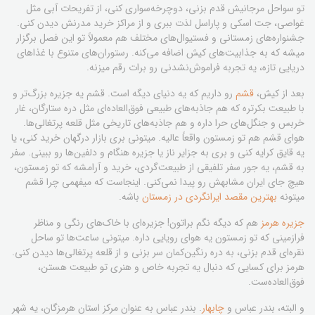
تو سواحل مرجانیش قدم بزنی، دوچرخه‌سواری کنی، از تفریحات آبی مثل
غواصی، جت اسکی و پاراسل لذت ببری و از مراکز خرید مدرنش دیدن کنی.
جشنواره‌های زمستانی و فستیوال‌های مختلف هم معمولاً تو این فصل برگزار
میشه که به جذابیت‌های کیش اضافه می‌کنه. رستوران‌های متنوع با غذاهای
دریایی تازه، یه تجربه فراموش‌نشدنی رو برات رقم میزنه.
بعد از کیش،
قشم
رو داریم که یه دنیای دیگه است. قشم یه جزیره بزرگ‌تر و
با طبیعت بکرتره که هم جاذبه‌های طبیعی فوق‌العاده‌ای مثل دره ستارگان، غار
خربس و جنگل‌های حرا داره و هم جاذبه‌های تاریخی مثل قلعه پرتغالی‌ها.
هوای قشم هم تو زمستون واقعاً عالیه. میتونی بری بازار درگهان خرید کنی، یا
یه قایق کرایه کنی و بری به جزایر ناز یا جزیره هنگام و دلفین‌ها رو ببینی. سفر
به قشم، یه جور سفر تلفیقی از طبیعت‌گردی، خرید و آرامشه که تو زمستون،
هیچ جای ایران مشابهش رو پیدا نمی‌کنی. اینجاست که میفهمی چرا قشم
میتونه
بهترین مقصد ایرانگردی در زمستان
باشه.
جزیره هرمز
هم که دیگه نگم براتون! جزیره‌ای با خاک‌های رنگی و مناظر
فرازمینی که تو زمستون یه هوای رویایی داره. میتونی ساعت‌ها تو ساحل
نقره‌ای قدم بزنی، به دره رنگین‌کمان سر بزنی و از قلعه پرتغالی‌ها دیدن کنی.
هرمز برای کسایی که دنبال یه تجربه خاص و هنری تو طبیعت هستن،
فوق‌العاده‌ست.
و البته،
بندر عباس
و
چابهار
. بندر عباس به عنوان مرکز استان هرمزگان، یه شهر