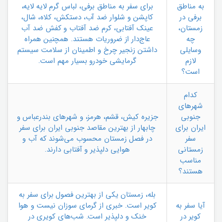
به مناطق
برای سفر به مناطق برفی، لباس گرم لایه لایه،
برفی در
کاپشن و شلوار ضد آب، دستکش، کلاه، شال،
زمستان،
عینک آفتابی، کرم ضد آفتاب و کفش ضد آب
چه
عاج‌دار از ضروریات هستند. همچنین همراه
وسایلی
داشتن زنجیر چرخ و اطمینان از سلامت سیستم
لازم
گرمایشی خودرو بسیار مهم است.
است؟
کدام
شهرهای
جنوبی
جزیره کیش، قشم، هرمز، و شهرهای بندرعباس و
ایران برای
چابهار از بهترین مقاصد جنوبی ایران برای سفر
سفر
در فصل زمستان محسوب می‌شوند که آب و
زمستانی
هوایی دلپذیر و آفتابی دارند.
مناسب
هستند؟
بله، زمستان یکی از بهترین فصول برای سفر به
آیا سفر به
کویر است. خبری از گرمای سوزان نیست و هوا
کویر در
خنک و دلپذیر است. شب‌های کویری در