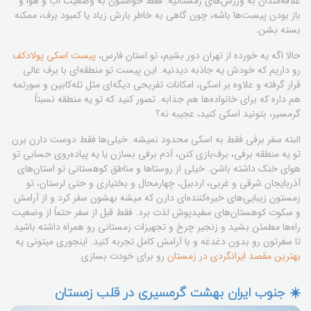
علاقه‌مندان به ورزش‌های زمستانیه. فقط حواستون به وضعیت آب و هوا و
باز بودن پیست‌ها باشه، چون گاهی به خاطر بارش زیاد یا کمبود برف، ممکنه
بسته بشن.
حالا اگه یه خورده از تهران دور بشیم، تو استان فارس،
پیست اسکی پولادکف
رو داریم که خودش یه جاذبه دیدنیه. این پیست تو منطقه‌ای با برف عالی
قرار گرفته و علاوه بر اسکی، امکانات تفریحی دیگه‌ای مثل تله‌کابین و سورتمه
هم داره که برای خانواده‌ها هم جذابه. تصور کنید که تو یه منطقه نسبتاً
گرمسیر، بتونید اسکی کنید، عجیبه نه؟
البته سفر برفی فقط به اسکی محدود نمیشه. خیلی‌ها فقط دوست دارن برن
تو یه منطقه برفی، برف‌بازی کنن، آدم برفی بسازن یا یه پیاده‌روی حسابی تو
هوای خنک داشته باشن. خیلی از روستاها و مناطق کوهستانی تو استان‌های
آذربایجان شرقی و غربی، اردبیل، چهارمحال و بختیاری و حتی لرستان، تو
زمستون زیبایی‌های خیره‌کننده‌ای دارن که میشه بهشون سفر کرد و از آرامش
و سکوت کوهستان‌های سفیدپوش لذت برد. فقط قبل از سفر حتماً از وضعیت
راه‌ها مطمئن بشید و زنجیر چرخ و تجهیزات زمستانی رو همراه داشته باشید
تا سفرتون رو بدون دغدغه و با آرامش کامل تجربه کنید. اینجوری میتونی یه
بهترین مقصد ایرانگردی در زمستان
رو برای خودت بسازی.
☀️ جنوب ایران بهشت گرمسیری در قلب زمستان