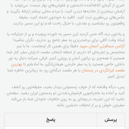
خبری از گرمای کلافه‌کننده تابستون و شلوغی‌های بهار نیست. می‌تونید با
آرامش بیشتری از جاذبه‌ها دیدن کنید، با مردم محلی بیشتر ارتباط بگیرید و
عکس‌های بی‌نظیری ثبت کنید. کافیه به خودتون اعتماد کنید، سلیقه
واقعیتون رو بشناسید و بعدش، با خیال راحت قدم تو این مسیر بذارید.
و یادتون نره، اگه حس کردید این مسیر یه خورده پیچیده و پر از جزئیاته، یا
اینکه وقت کافی برای برنامه‌ریزی یه سفر جامع رو ندارید، نگران نباشید!
آژانس مسافرتی آسمان سپید
دقیقاً برای همین کار اینجاست. ما با تیم
متخصص و تجربه‌ای که داریم، از لحظه انتخاب مقصد تا پایان سفر، کنار شما
هستیم تا همه‌چیز رو براتون آسان و رویایی کنیم. فرقی نمیکنه دنبال یه تور
داخلی خاص هستید یا یه سفر خارجی هیجان‌انگیز، ما آماده‌ایم تا
بهترین
مقصد ایرانگردی در زمستان
یا هر مقصد دیگه‌ای رو، به زیباترین خاطره شما
تبدیل کنیم.
پس، دیگه وقتشه که از خواب زمستونی بیدار بشید، سلیقه‌تون رو کشف
کنید و آماده یه ماجراجویی فراموش‌نشدنی تو زمستون ایران بشید. مطمئن
باشید که این تجربه، دریچه‌ای رو به روی خاطرات جاودان شما باز می‌کنه.
سفرتون خوش و پر از لحظات دلنشین باشه.
پرسش
پاسخ