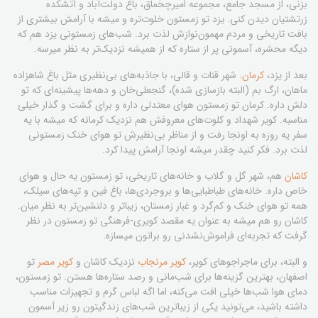
بزنی، از مسجد جامع، مجموعه امیرچخماق، باغ دولت‌آباد و آتشکده
زرتشتیان دیدن کنی. یزد تو زمستون خلوت‌تره و میشه با آرامش بیشتری از
بافت تاریخی و مردم مهمون‌نوازش لذت برد. شب‌های زمستونی یزد هم که
دیگه محشره، آسمونی پر از ستاره که از همیشه نزدیک‌تر به نظر میرسه.
بعد از یزد،
کرمان
. شهر قنات و قالی، با جاذبه‌های بی‌نظیری مثل باغ شاهزاده
ماهان، ارگ بم (البته بازسازی شده)، گنجعلی‌خان و دهه‌ها پیشینه‌ای که تو
دلش داره. کرمان تو زمستون هوای معتدلی داره و برای گشت و گذار خیلی
مناسبه. کویر شهداد و کلوت‌های معروفش هم نزدیک کرمانه که میشه با یه
سفر یه روزه به اونجا رفت و از مناظر بی‌نظیرش تو هوای خنک زمستونی
لذت برد. فکر کنید چقدر میشه اونجا آرامش پیدا کرد.
کاشان
هم، شهر گل و گلاب و خانه‌های تاریخی، تو زمستون یه حال و هوای
خاص داره. خانه‌های طباطبایی‌ها و بروجردی‌ها، باغ فین و تپه‌های سیلک،
همه تو هوای خنک و کم‌گرد و غبار زمستان، زیباتر و دلنشین‌تر به نظر میان.
کاشان رو هم میشه به عنوان یه مقصد کویری-فرهنگی تو زمستون در نظر
گرفت که تجربه‌ای فراموش‌نشدنی رو براتون میسازه.
و البته، برای ماجراجوهای کویر،
کویر مرنجاب
نزدیک کاشان و
کویر مصر
تو
اصفهان، بهترین گزینه‌ها برای شب‌مانی و رصد ستاره‌ها هستن. تو زمستون،
دمای هوا شب‌ها خیلی افت می‌کنه، اما اگه لباس گرم و تجهیزات مناسب
داشته باشید، می‌تونید یکی از زیباترین شب‌های زندگیتون رو زیر آسمون