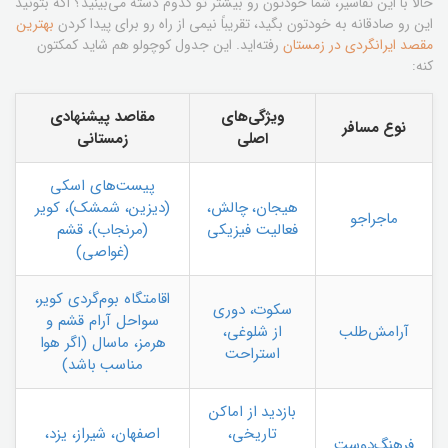
حالا با این تفاسیر، شما خودتون رو بیشتر تو کدوم دسته می‌بینید؟ اگه بتونید
این رو صادقانه به خودتون بگید، تقریباً نیمی از راه رو برای پیدا کردن
بهترین
مقصد ایرانگردی در زمستان
رفته‌اید. این جدول کوچولو هم شاید کمکتون
کنه:
ویژگی‌های
مقاصد پیشنهادی
نوع مسافر
اصلی
زمستانی
پیست‌های اسکی
هیجان، چالش،
(دیزین، شمشک)، کویر
ماجراجو
فعالیت فیزیکی
(مرنجاب)، قشم
(غواصی)
اقامتگاه بوم‌گردی کویر،
سکوت، دوری
سواحل آرام قشم و
آرامش‌طلب
از شلوغی،
هرمز، ماسال (اگر هوا
استراحت
مناسب باشد)
بازدید از اماکن
تاریخی،
اصفهان، شیراز، یزد،
فرهنگ‌دوست