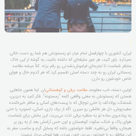
ایران، کشوری با چهارفصل تمام عیار، تو زمستونش هم شما رو دست خالی
نمیذاره. باور کنید، هر جور سلیقه‌ای که داشته باشید، یه گوشه از این خاک
منتظر شماست تا تجربه‌ای فراموش‌نشدنی رو رقم بزنه. کلاً میشه مقاصد
زمستانی ایران رو به چند دسته اصلی تقسیم کرد که هر کدوم حال و هوای
خاص خودشون رو دارن.
اولین دسته، خب معلومه،
مقاصد برفی و کوهستانی
‌ان. اینا همون جاهایی
هستن که زمستونش به معنی واقعی کلمه “زمستونه”. فکر کنید به دیزین،
شمشک، پولادکف یا حتی توچال که با پیست‌های اسکی و مناظر خیره‌کننده
سفیدپوش، دل هر عاشقی رو میبرن. اگه از برف بازی، اسکی، اسنوبرد یا حتی
یه پیاده‌روی ساده تو یه منظره برفی لذت می‌برید، این بخش برای شماست.
هوای پاک و خنک، سکوت کوهستان و اون حس آرامش بعد از یه روز پر
هیجان، واقعاً بی‌نظیره. فقط حواستون باشه که وسایل گرم و مناسب سفر به
این مناطق رو با خودتون ببرید، چون سردی هوا شوخی‌بردار نیست.