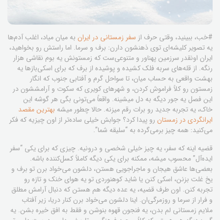
#خب، ببینید، وقتی حرف از
سفر زمستانی در ایران
به میان میاد، اغلب آدم‌ها
یه تصویر کلیشه‌ای توی ذهنشون دارن: برف و سرما. اما راستش رو بخواهید،
ایران اونقدر سرزمین پهناور و متنوعی‌ست که زمستونش یه بوم نقاشی هزار
رنگه. از قله‌های سربه فلک کشیده و پوشیده از برف که برای اسکی‌بازها یه
بهشت واقعی به حساب میان، تا سواحل گرم و آفتابی جنوب که انگار
زمستون رو کلاً فراموش کردن، و شهرهای کویری که سکوت و آرامششون در
این فصل یه جور دیگه به دل میشینه. واقعاً می‌تونی بگی هر گوشه این
خاک، یه تجربه جدید رو برات رقم میزنه. حالا چطور میشه
بهترین مقصد
ایرانگردی در زمستان
رو پیدا کرد؟ جوابش خیلی ساده‌تر از اون چیزیه که فکر
می‌کنید: همه چیز برمی‌گرده به “سلیقه شما”.
قضیه اینه که سفر، یه چیز خیلی شخصی و درونیه. چیزی که برای یکی “سفر
ایده‌آل” محسوب میشه، ممکنه برای یکی دیگه کاملاً کسل‌کننده باشه.
بعضی‌ها عاشق هیجان و ماجراجویی هستن، دلشون می‌خواد برن تو برف و
یخ غلت بزنن، اسکی کنن یا شاید کوهنوردی تو یه هوای خنک و تازه رو
تجربه کنن. اون طرف قضیه، یه عده دیگه هم هستن که دنبال آرامش مطلق
و فرار از سرما و روزمرگی‌ان. اینا دلشون می‌خواد برن کنار دریا، زیر آفتاب
ملایم زمستانی لم بدن، یه فنجون قهوه بنوشن و فقط به افق خیره بشن. یه