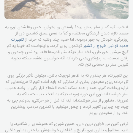
# خب، کیه که از سفر بدش بیاد؟ راستش رو بخواین، حس رها شدن توی یه
مقصد تازه، دیدن فرهنگای مختلف، و کلاً یه نفس عمیق کشیدن دور از
روزمرگی، خودش یه جور درمونه. اما خب، چند وقتیه که حرف از
تغییرات
جدید قوانین خروج از کشور
گوشمون رو پر کرده، و اینجاست که خیلیا یه کم
گیج میشن. حق دارن، آخه سفر دیگه مثل قدیم‌ها فقط برداشتن چمدون و
رفتن نیست؛ یه ریزه‌کاری‌هایی داره که اگه حواسمون نباشه، ممکنه تجربه
شیرین سفر رو حسابی تلخ کنه.
این تغییرات، هر چقدرم که به ظاهر کوچیک باشن، میتونن تأثیر بزرگی روی
کل برنامه‌ریزی سفرمون بذارن. از مدارکی که باید آماده کنیم تا هزینه‌هایی که
قراره پرداخت کنیم، همه و همه ممکنه تحت الشعاع قرار بگیرن. واسه همین،
سفر هوشمندانه توی این دوره زمونه، دیگه یه انتخاب نیست، بلکه یه
ضرورته. منظورم از سفر هوشمندانه اینه که قبل از هر حرکتی، بدونیم چی به
چیه، چه چیزایی تغییر کرده، و چطور میتونیم با کمترین دردسر، بیشترین
لذت رو از سفرمون ببریم.
فرض کنین می‌خواین برین دبی، همون شهری که همیشه پر از شگفتیه، یا
شاید استانبول، با اون بوی تاریخ و غذاهای خوشمزه‌ش. یا حتی یه تور داخلی