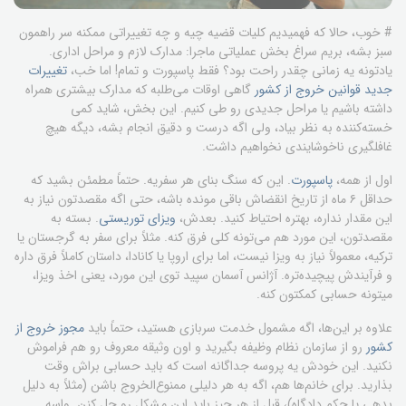
# خوب، حالا که فهمیدیم کلیات قضیه چیه و چه تغییراتی ممکنه سر راهمون
سبز بشه، بریم سراغ بخش عملیاتی ماجرا: مدارک لازم و مراحل اداری.
یادتونه یه زمانی چقدر راحت بود؟ فقط پاسپورت و تمام! اما خب،
تغییرات
جدید قوانین خروج از کشور
گاهی اوقات می‌طلبه که مدارک بیشتری همراه
داشته باشیم یا مراحل جدیدی رو طی کنیم. این بخش، شاید کمی
خسته‌کننده به نظر بیاد، ولی اگه درست و دقیق انجام بشه، دیگه هیچ
غافلگیری ناخوشایندی نخواهیم داشت.
اول از همه،
پاسپورت
. این که سنگ بنای هر سفریه. حتماً مطمئن بشید که
حداقل ۶ ماه از تاریخ انقضاش باقی مونده باشه، حتی اگه مقصدتون نیاز به
این مقدار نداره، بهتره احتیاط کنید. بعدش،
ویزای توریستی
. بسته به
مقصدتون، این مورد هم می‌تونه کلی فرق کنه. مثلاً برای سفر به گرجستان یا
ترکیه، معمولاً نیاز به ویزا نیست، اما برای اروپا یا کانادا، داستان کاملاً فرق داره
و فرآیندش پیچیده‌تره. آژانس آسمان سپید توی این مورد، یعنی اخذ ویزا،
میتونه حسابی کمکتون کنه.
علاوه بر این‌ها، اگه مشمول خدمت سربازی هستید، حتماً باید
مجوز خروج از
کشور
رو از سازمان نظام وظیفه بگیرید و اون وثیقه معروف رو هم فراموش
نکنید. این خودش یه پروسه جداگانه است که باید حسابی براش وقت
بذارید. برای خانم‌ها هم، اگه به هر دلیلی ممنوع‌الخروج باشن (مثلاً به دلیل
بدهی یا حکم دادگاه)، قبل از هر چیز باید این مشکل رو حل کنن. واسه