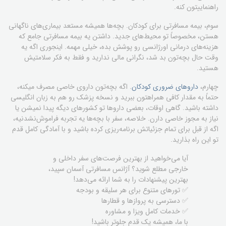
راهنماییتون کنه.
سوم،
بیمه مسافرتی
برای کودکان. بچه‌ها همیشه مستعد بیماری‌های ناگهانی
هستن، مخصوصاً تو محیط‌های جدید. داشتن یه بیمه مسافرتی جامع که
هزینه‌های درمانی اورژانسی رو پوشش بده، خیلی مهمه. اینجوری اگه یه
وقت حال بچه‌تون بد شد، نگرانی مالی ندارید و فقط به فکر سلامتیش
هستید.
چهارم،
داروهای ضروری کودکان
. اگه بچه‌تون داروی خاصی مصرف میکنه،
حتماً به مقدار کافی همراهتون ببرید و نسخه پزشک رو هم به زبان انگلیسی
داشته باشید. گاهی اوقات، بعضی داروها تو کشورهای دیگه پیدا نمیشن یا
نیاز به مجوز خاصی دارن. خلاصه، سفر با بچه‌ها یه تجربه فراموش‌نشدنیه،
اگه از قبل برای تمام جزئیاتش برنامه‌ریزی کرده باشید و با آمادگی کامل قدم
تو این راه بذارید.
آیا می‌خواهید از بهترین فرصت‌های سفر داخلی و
خارجی مطلع شوید؟ آژانس مسافرتی آسمان سپید،
بهترین پیشنهادات را به شما ارائه می‌دهد!
✅ تورهای متنوع برای هر سلیقه و بودجه
✅ دسترسی به پروازها و قطارها
✅ خدمات کامل ویزا و مشاوره
با ما، همیشه یک قدم جلوتر باشید!