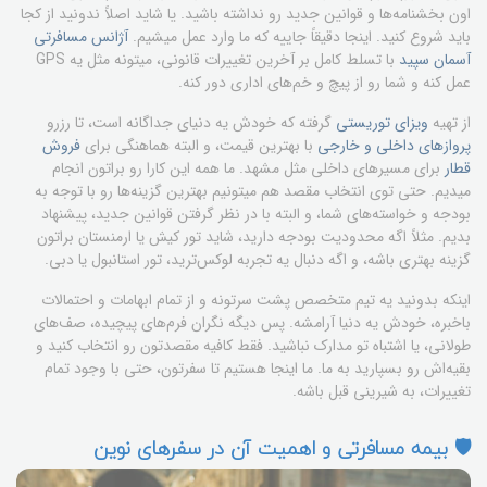
اون بخشنامه‌ها و قوانین جدید رو نداشته باشید. یا شاید اصلاً ندونید از کجا
باید شروع کنید. اینجا دقیقاً جاییه که ما وارد عمل میشیم.
آژانس مسافرتی
آسمان سپید
با تسلط کامل بر آخرین تغییرات قانونی، میتونه مثل یه GPS
عمل کنه و شما رو از پیچ و خم‌های اداری دور کنه.
از تهیه
ویزای توریستی
گرفته که خودش یه دنیای جداگانه است، تا رزرو
پروازهای داخلی و خارجی
با بهترین قیمت، و البته هماهنگی برای
فروش
قطار
برای مسیرهای داخلی مثل مشهد. ما همه این کارا رو براتون انجام
میدیم. حتی توی انتخاب مقصد هم میتونیم بهترین گزینه‌ها رو با توجه به
بودجه و خواسته‌های شما، و البته با در نظر گرفتن قوانین جدید، پیشنهاد
بدیم. مثلاً اگه محدودیت بودجه دارید، شاید تور کیش یا ارمنستان براتون
گزینه بهتری باشه، و اگه دنبال یه تجربه لوکس‌ترید، تور استانبول یا دبی.
اینکه بدونید یه تیم متخصص پشت سرتونه و از تمام ابهامات و احتمالات
باخبره، خودش یه دنیا آرامشه. پس دیگه نگران فرم‌های پیچیده، صف‌های
طولانی، یا اشتباه تو مدارک نباشید. فقط کافیه مقصدتون رو انتخاب کنید و
بقیه‌اش رو بسپارید به ما. ما اینجا هستیم تا سفرتون، حتی با وجود تمام
تغییرات، به شیرینی قبل باشه.
🛡️ بیمه مسافرتی و اهمیت آن در سفرهای نوین