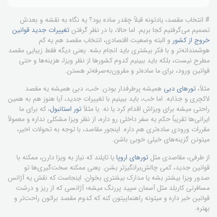
# انتخاب مقصد، یادتونه قبلاً چقدر ساده بود؟ یه نگاه به نقشه و بعدش
تصمیم می‌گرفتیم کجا بریم. اما حالا، با در نظر گرفتن
تغییرات جدید قوانین
خروج از کشور
و البته وضعیت اقتصادی، انتخاب مقصد هم یه کم
هوشمندانه‌تر و با فکر بیشتری باید انجام بشه. یعنی دیگه فقط زیبایی مقصد
مطرح نیست، بلکه باید ببینیم کدوم کشورها از نظر ویزا، هزینه‌ها و حتی
قوانین ورود، برای ما ساده‌تر و مقرون‌به‌صرفه‌تر هستن.
مثلاً،
تورهای دبی
همیشه پرطرفدار بودن. خب، دبی همیشه یه مقصد
لاکچری و جذابه. اما خب، باید ببینیم با تغییرات جدید، آیا هنوز هم به همین
راحتی میشه برای ویزاش اقدام کرد یا نه. یا مثلاً
تور استانبول
، که برای ما
ایرانی‌ها تقریباً حکم یه سفر داخلی رو داره، از نظر ویزا مشکلی نداره و معمولاً
مقررات ورودی ساده‌تری هم داره. اینجور مقاصد، با توجه به تحولات اخیر،
میتونن گزینه‌های خیلی خوبی باشن.
از طرفی، مقاصدی مثل
تورهای اروپا
یا تایلند که نیاز به ویزا دارن، ممکنه با
قوانین جدید، کمی چالش‌برانگیزتر بشن. یعنی ممکنه سخت‌گیری‌ها تو
صدور ویزا بیشتر بشه یا مدارک بیشتری بخوان. اینجاست که نقش یه آژانس
مسافرتی کاربلد مثل آسمان سپید پررنگ میشه؛ آژانسی که از ریز و درشت
قوانین خبر داره و میتونه راهنماییتون کنه که کدوم مقصد براتون راحت‌تر و
بهتره.