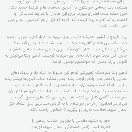
عزیزان همیشه در حال به روز شدنه. این یعنی اگه شما جزو این گروه
هستید، باید حسابی حواستون به آخرین بخشنامه‌ها و شرایط جدید باشه.
حتی ممکنه مدت اعتبار پاسپورت برای این عزیزان یا شرایط تمدیدش، با
گذشته یه کم تفاوت پیدا کرده باشه. لازمه که قبل از هر تصمیمی، یه بررسی
دقیق داشته باشید.
برای خروج از کشور، همیشه داشتن یه پاسپورت با اعتبار کافی، ضروری بوده.
حالا ممکنه این «اعتبار کافی» دستخوش تغییر شده باشه. یعنی قبلاً مثلاً
می‌گفتن حداقل ۶ ماه اعتبار، الان ممکنه برای بعضی مقاصد خاص یا شرایط
خاص، این مدت کم یا زیاد بشه. این جزئیات کوچیک، گاهی وقتا می‌تونن یه
کابوس بزرگ بشن اگه حواسمون بهشون نباشه.
گاهی وقتا هم ممکنه تغییراتی تو قوانین مربوط به افراد دارای پرونده‌های
قضایی یا بدهی‌های بانکی ایجاد بشه. یعنی ممکنه سخت‌گیری‌ها بیشتر بشه
و قبل از اینکه اصلاً بتونید برای سفر برنامه‌ریزی کنید، لازم باشه یه سری
تسویه حساب‌ها رو انجام بدید. اینا همش نشونه اینه که الان، هر قدم برای
سفر باید با آگاهی کامل برداشته بشه. پس، این نکته‌ها رو جدی بگیرید و
قبل از هر اقدامی، از مراجع ذی‌صلاح یا یه آژانس مسافرتی قابل اعتماد مثل
آسمان سپید، اطلاعات به‌روز رو بگیرید تا خیالتون راحت باشه.
سفر به مشهد مقدس با بهترین امکانات رفاهی را
تجربه کنید! آژانس مسافرتی آسمان سپید، تورهای