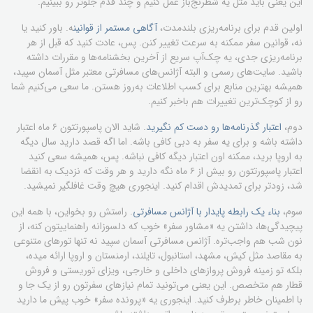
این یعنی باید مثل یه شطرنج‌باز عمل کنیم و چند قدم جلوتر رو ببینیم.
اولین قدم برای برنامه‌ریزی بلندمدت،
آگاهی مستمر از قوانین
ه. باور کنید یا
نه، قوانین سفر ممکنه به سرعت تغییر کنن. پس، عادت کنید که قبل از هر
برنامه‌ریزی جدی، یه چک‌آپ سریع از آخرین بخشنامه‌ها و مقررات داشته
باشید. سایت‌های رسمی و البته آژانس‌های مسافرتی معتبر مثل آسمان سپید،
همیشه بهترین منابع برای کسب اطلاعات به‌روز هستن. ما سعی می‌کنیم شما
رو از کوچک‌ترین تغییرات هم باخبر کنیم.
دوم،
اعتبار گذرنامه‌ها رو دست کم نگیرید
. شاید الان پاسپورتتون ۶ ماه اعتبار
داشته باشه و برای یه سفر به دبی کافی باشه. اما اگه قصد دارید سال دیگه
به اروپا برید، ممکنه اون اعتبار دیگه کافی نباشه. پس، همیشه سعی کنید
اعتبار پاسپورتتون رو بیش از ۶ ماه نگه دارید و هر وقت که نزدیک به انقضا
شد، زودتر برای تمدیدش اقدام کنید. اینجوری هیچ وقت غافلگیر نمیشید.
سوم،
بناء یک رابطه پایدار با آژانس مسافرتی
. راستش رو بخواین، با همه این
پیچیدگی‌ها، داشتن یه «مشاور سفر» خوب که دلسوزانه راهنماییتون کنه، از
نون شب هم واجب‌تره. آژانس مسافرتی آسمان سپید نه تنها تورهای متنوعی
به مقاصد مثل کیش، مشهد، استانبول، تایلند، ارمنستان و اروپا ارائه میده،
بلکه تو زمینه فروش پروازهای داخلی و خارجی، ویزای توریستی و فروش
قطار هم متخصص. این یعنی می‌تونید تمام نیازهای سفرتون رو از یک جا و
با اطمینان خاطر برطرف کنید. اینجوری یه «پرونده سفر» خوب پیش ما دارید