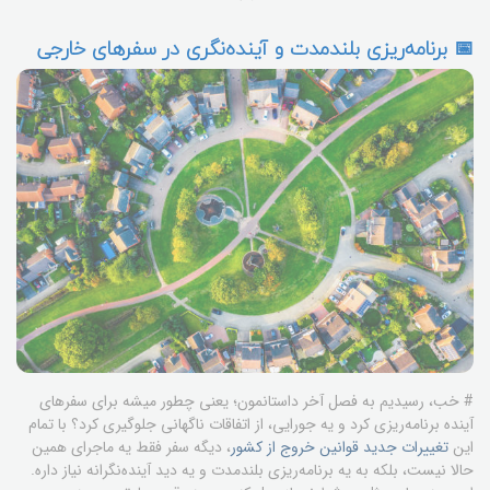
📅 برنامه‌ریزی بلندمدت و آینده‌نگری در سفرهای خارجی
# خب، رسیدیم به فصل آخر داستانمون؛ یعنی چطور میشه برای سفرهای
آینده برنامه‌ریزی کرد و یه جورایی، از اتفاقات ناگهانی جلوگیری کرد؟ با تمام
این
تغییرات جدید قوانین خروج از کشور
، دیگه سفر فقط یه ماجرای همین
حالا نیست، بلکه به یه برنامه‌ریزی بلندمدت و یه دید آینده‌نگرانه نیاز داره.