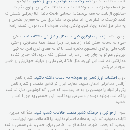
# خب، تا اینجا درباره
تغییرات جدید قوانین خروج از کشور
، مدارک و
هزینه‌ها حرف زدیم. حالا وقتشه که چند تا نکته طلایی رو بهتون بگم که
خیالتون از بابت یه سفر بی‌دغدغه حسابی راحت باشه. اینا چیزایی هستن که
شاید کوچیک به نظر بیان، اما میتونن یه دنیا فرق بین یه سفر پر استرس و
یه سفر فوق‌العاده ایجاد کنن. یادتون باشه، همیشه آماده بودن، نصف راهه!
اولین نکته:
از تمام مدارکتون کپی دیجیتال و فیزیکی داشته باشید
. یعنی
چی؟ یه نسخه اسکن شده از پاسپورت، ویزا، بلیط، بیمه مسافرتی و حتی
کارت ملی رو توی ایمیلتون ذخیره کنید، یا تو یه فضای ابری امن. یه کپی
فیزیکی هم تو یه جای جدا از مدارک اصلیتون نگه دارید. اگه خدای نکرده
مدارکتون گم شد، این کپی‌ها مثل طلا ارزش دارن و فرآیند جایگزینی رو خیلی
سریع‌تر می‌کنن.
دوم:
اطلاعات اورژانسی رو همیشه دم دست داشته باشید
. شماره تلفن
آژانس مسافرتی آسمان سپید، سفارت ایران تو کشور مقصد، و شماره تلفن
یکی از اقوام یا دوستان رو یه جا بنویسید که حتی اگه گوشیتون شارژ نداشت
یا گم شد، بتونید بهشون دسترسی پیدا کنید. این خودش یه جور آرامش
خاطره.
سوم:
از قوانین و فرهنگ کشور مقصد اطلاعات کسب کنید
. مثلاً اگه میرین
تایلند، بدونید که باید به معابد احترام بذارید. یا اگه مقصدتون اروپاست،
بدونید که بعضی شهرها ممکنه قوانین خاصی برای حمل و نقل عمومی داشته