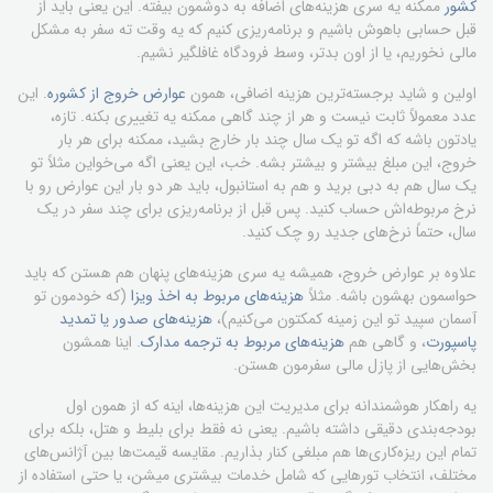
کشور
ممکنه یه سری هزینه‌های اضافه به دوشمون بیفته. این یعنی باید از
قبل حسابی باهوش باشیم و برنامه‌ریزی کنیم که یه وقت ته سفر به مشکل
مالی نخوریم، یا از اون بدتر، وسط فرودگاه غافلگیر نشیم.
اولین و شاید برجسته‌ترین هزینه اضافی، همون
عوارض خروج از کشوره
. این
عدد معمولاً ثابت نیست و هر از چند گاهی ممکنه یه تغییری بکنه. تازه،
یادتون باشه که اگه تو یک سال چند بار خارج بشید، ممکنه برای هر بار
خروج، این مبلغ بیشتر و بیشتر بشه. خب، این یعنی اگه می‌خواین مثلاً تو
یک سال هم به دبی برید و هم به استانبول، باید هر دو بار این عوارض رو با
نرخ مربوطه‌اش حساب کنید. پس قبل از برنامه‌ریزی برای چند سفر در یک
سال، حتماً نرخ‌های جدید رو چک کنید.
علاوه بر عوارض خروج، همیشه یه سری هزینه‌های پنهان هم هستن که باید
حواسمون بهشون باشه. مثلاً
هزینه‌های مربوط به اخذ ویزا
(که خودمون تو
آسمان سپید تو این زمینه کمکتون می‌کنیم)،
هزینه‌های صدور یا تمدید
پاسپورت
، و گاهی هم
هزینه‌های مربوط به ترجمه مدارک
. اینا همشون
بخش‌هایی از پازل مالی سفرمون هستن.
یه راهکار هوشمندانه برای مدیریت این هزینه‌ها، اینه که از همون اول
بودجه‌بندی دقیقی داشته باشیم. یعنی نه فقط برای بلیط و هتل، بلکه برای
تمام این ریزه‌کاری‌ها هم مبلغی کنار بذاریم. مقایسه قیمت‌ها بین آژانس‌های
مختلف، انتخاب تورهایی که شامل خدمات بیشتری میشن، یا حتی استفاده از