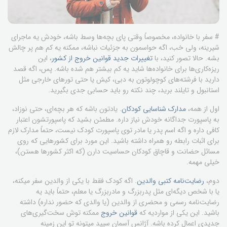
# سفر با خانواده، مخصوصاً وقتی پای بچه‌ها وسط باشه، خودش یه ماجرای
شیرینه، ولی خب، اگه حواسمون به جزئیات نباشه، ممکنه یه کم هم پر چالش
بشه. حالا تصور کنید، با
تغییرات جدید قوانین خروج از کشور
، این
ریزه‌کاری‌ها برای خانواده‌ها شاید یه کم بیشتر هم شده باشه. پس، اگه قصد
دارید با فرشته‌های کوچولوتون به دبی، کیش یا حتی تورهای خارجی مثل
استانبول و تایلند برید، چند نکته رو باید حسابی جدی بگیرید.
اول از همه،
مدارک شناسایی کودکان
. یادتون باشه که هر بچه‌ای، حتی نوزاد،
به پاسپورت جداگانه خودش نیاز داره. مطمئن بشید که پاسپورتشون اعتبار
کافی داره و اگه اسم پدر یا مادر توی پاسپورت کودک نیست، حتماً مدارک لازم
برای اثبات رابطه رو همراه داشته باشید. این مورد برای کشورهایی که روی
مسائل حضانت و قاچاق کودکان حساسیت دارن (که اکثر کشورها هستن)،
خیلی مهمه.
دوم،
رضایت‌نامه کتبی والدین
. اگه کودک فقط با یکی از والدین سفر میکنه،
یا با شخص دیگه‌ای مثل پدربزرگ و مادربزرگ یا معلم، حتماً باید یه
رضایت‌نامه رسمی و محضری از والدین (یا والدی که حضور نداره) داشته
باشید. این یکی از مواردیه که
قوانین خروج
ممکنه توش سخت‌گیری‌های
جدیدی اعمال کرده باشه. آژانس آسمان سپید میتونه تو این زمینه