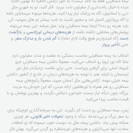
بیمه مسافرتی فقط یه کاغذ نیست؛ یه جور آرامش خاطره که بهتون اجازه
میده با خیال راحت‌تری از سفرتون لذت ببرید. فکر کنید، تو یه شهری مثل
دبی یا استانبول، اگه به پزشک نیاز پیدا کنید، هزینه‌ها میتونه سرسام‌آور باشه.
یا اگه پروازتون کنسل شد و مجبور شدید یه شب بیشتر تو هتل بمونید، کی
باید هزینه رو بده؟ اینجا بیمه مسافرتی وارد عمل میشه. این بیمه می‌تونه
پوشش‌های مختلفی داشته باشه، از
هزینه‌های درمانی اورژانسی
و
بازگشت
جسد
(که امیدواریم هیچ وقت لازم نشه) تا
گم شدن بار و مدارک سفر
، و
حتی
تأخیر پرواز
.
انتخاب یه بیمه مسافرتی مناسب، بستگی به مقصد و مدت سفرتون داره.
مثلاً اگه تور اروپا رو انتخاب می‌کنید، معمولاً داشتن بیمه مسافرتی جزو
شروط اصلی برای گرفتن ویزاست. حتی برای مقاصد نزدیک‌تر مثل تور
ارمنستان یا تایلند هم، با توجه به هزینه‌های درمان در خارج از کشور، داشتن
بیمه خیلی مهمه. آژانس‌هایی مثل آسمان سپید، معمولاً پکیج‌های بیمه
مسافرتی رو هم همراه با تورهاشون ارائه میدن، که این خودش یه مزیت
بزرگه، چون دیگه نیاز نیست خودتون دنبالش بگردید و بهترین پوشش رو با
قیمت مناسب پیدا می‌کنید.
پس، بیمه مسافرتی رو دست کم نگیرید. این یه سرمایه‌گذاری کوچیکه برای
یه سفر بزرگ و بی‌دغدغه. دیگه با وجود
تحولات اخیر قانونی
، هر چیزی
ممکنه پیش بیاد. داشتن بیمه، مثل یه دوست خوب میمونه که تو لحظات
سخت، تنها نمی‌ذارتون و هزینه‌های غیرمنتظره رو گردن می‌گیره. بهش فکر