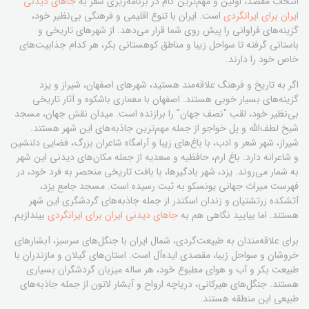
انتخاب مقصد، اولین و مهم‌ترین گام در برنامه‌ریزی سفر به
جاهای دیدنی
ایران برای ایرانگردی
است. ایران با تنوع اقلیمی و فرهنگی بی‌نظیر خود،
گزینه‌های فراوانی را پیش روی شما قرار می‌دهد. از شهرهای تاریخی و
باستانی گرفته تا سواحل زیبا و مناطق کوهستانی بکر، هر کدام جذابیت‌های
خاص خود را دارند.
اگر به تاریخ و فرهنگ علاقه‌مند هستید، شهرهای اصفهان، شیراز و یزد
گزینه‌های بسیار خوبی هستند. اصفهان با معماری باشکوه و آثار تاریخی
بی‌نظیر خود، لقب "نصف جهان" را برازنده است. میدان نقش جهان، مسجد
شیخ لطف‌الله و پل خواجو از جمله مهم‌ترین جاذبه‌های این شهر هستند.
شیراز، شهر شعر و ادب، با باغ‌های زیبا و آرامگاه شاعران بزرگ، فضایی دلنشین
و شاعرانه دارد. باغ ارم، حافظیه و سعدیه از جمله مکان‌های دیدنی این شهر
به شمار می‌روند. یزد، شهر بادگیرها، با بافت تاریخی منحصر به فرد خود، در
فهرست میراث جهانی یونسکو به ثبت رسیده است. مسجد جامع یزد،
آتشکده زرتشتیان و زندان اسکندر از جمله جاذبه‌های گردشگری این شهر
هستند. اما بیایید نگاهی هم به
جاهای دیدنی ایران برای ایرانگردی
بیندازیم.
برای علاقه‌مندان به طبیعت‌گردی، شمال ایران با جنگل‌های سرسبز، آبشارهای
خروشان و سواحل زیبا، مقصدی ایده‌آل است. استان‌های گیلان و مازندران با
طبیعت بکر و آب و هوای مطبوع خود، هر ساله میزبان گردشگران بسیاری
هستند. جنگل‌های هیرکانی، دریاچه ارواح و آبشار لاتون از جمله جاذبه‌های
طبیعی این منطقه هستند.