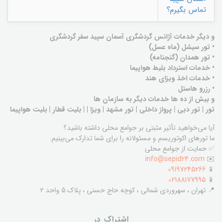
تماس بگیرم؟
و دیگر خدمات آژانس گردشگری آسمان سپید سفر گردشگری
• تور سیشل (ماه عسل)
• تور همدان (گنجنامه)
• خدمات استرداد بلیط هواپیما
• خدمات اخذ ویزای هند
• رزرو هاستل
و بیش از ده ها خدمات دیگر به سازمان ها
تور | تور دبی | پرواز داخلی | تور مشهد | ویزا | | بلیت قطار | بلیت هواپیما
آیا می‌خواهید تأثیر مثبتی بر جوامع محلی داشته باشید؟
ما تورهای اکوتوریسم و مسئولانه را برای شما تدارک می‌بینیم.
✅ حمایت از جوامع محلی
info@sepid24.com
✉️
09197245266
📱
02188177995
📱
📍 تهران ، سهروردی شمالی ، کوچه حاج حسنی ، پلاک 5 واحد 2
اشتراک در