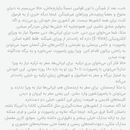
خب، بعد از شینگن با اون قوانین نسبتاً یکپارچه‌اش، حالا می‌رسیم به دنیای
متنوع و بعضاً پیچیده‌تر ویزاهای غیرشینگن. اینجا دیگه خبری از یه فرمول
ثابت برای همه کشورها نیست. هر کشوری ساز خودش رو می‌زنه، و اگه
بخوایم صادق باشیم، این همونجاییه که خیلی‌ها توش سردرگم میشن.
مثلاً، شما می‌خوای بری دبی. خب برای ایرانی‌ها، دبی معمولاً نیاز به ویزای
الکترونیکی (E-Visa) داره که راحت‌تر از ویزای شینگنه. فقط کافیه اسکن
پاسپورت و عکس پرسنلی رو بفرستی و آژانس‌های مثل آسمان سپید می‌تونن
به راحتی براتون اقدام کنن. ویزا روی پاسپورت نمی‌خوره و یه برگه جداگونه
بهت میدن.
حالا فکر کن می‌خوای بری ترکیه. برای ایرانی‌ها، سفر به ترکیه نیاز به ویزا
نداره! می‌تونی با پاسپورتت تا ۹۰ روز تو یه بازه ۱۸۰ روزه بمونی. این خودش
یه امتیاز بزرگه و سفر به استانبول و شهرهای زیبای ترکیه رو خیلی راحت‌تر
می‌کنه.
یا مثلاً ارمنستان. برای سفر به ارمنستان هم، ایرانی‌ها نیاز به ویزا ندارند و
می‌تونن با پاسپورتشون وارد بشن. این یعنی سفر به ایروان و دیدن
کلیساهای قدیمی و طبیعت زیبای این کشور، خیلی دم دست‌تره.
اما اگه صحبت از کشورهای سخت‌گیرتری مثل انگلستان، کانادا یا آمریکا باشه،
داستان کاملاً فرق می‌کنه. اینجا دیگه علاوه بر پاسپورت و عکس و فرم، ممکنه
نیاز به ارائه مدارک خیلی بیشتر و دقیق‌تری داشته باشی: سوابق کاری مفصل،
مدارک ملکی، دعوت‌نامه‌های رسمی و بعضاً حتی مصاحبه‌های حضوری و