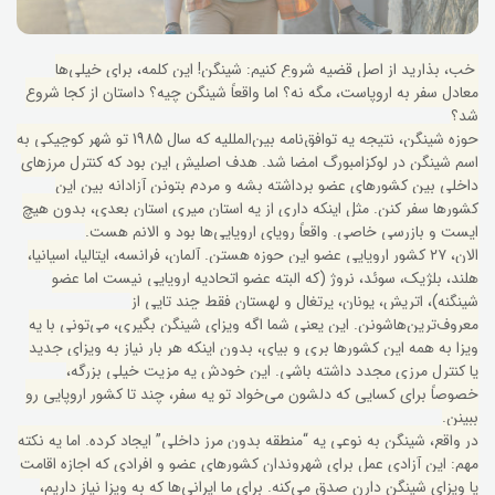
خب، بذارید از اصل قضیه شروع کنیم: شینگن! این کلمه، برای خیلی‌ها
معادل سفر به اروپاست، مگه نه؟ اما واقعاً شینگن چیه؟ داستان از کجا شروع
شد؟
حوزه شینگن، نتیجه یه توافق‌نامه بین‌المللیه که سال 1985 تو شهر کوچیکی به
اسم شینگن در لوکزامبورگ امضا شد. هدف اصلیش این بود که کنترل مرزهای
داخلی بین کشورهای عضو برداشته بشه و مردم بتونن آزادانه بین این
کشورها سفر کنن. مثل اینکه داری از یه استان میری استان بعدی، بدون هیچ
ایست و بازرسی خاصی. واقعاً رویای اروپایی‌ها بود و الانم هست.
الان، ۲۷ کشور اروپایی عضو این حوزه هستن. آلمان، فرانسه، ایتالیا، اسپانیا،
هلند، بلژیک، سوئد، نروژ (که البته عضو اتحادیه اروپایی نیست اما عضو
شینگنه)، اتریش، یونان، پرتغال و لهستان فقط چند تایی از
معروف‌ترین‌هاشونن. این یعنی شما اگه ویزای شینگن بگیری، می‌تونی با یه
ویزا به همه این کشورها بری و بیای، بدون اینکه هر بار نیاز به ویزای جدید
یا کنترل مرزی مجدد داشته باشی. این خودش یه مزیت خیلی بزرگه،
خصوصاً برای کسایی که دلشون می‌خواد تو یه سفر، چند تا کشور اروپایی رو
ببینن.
در واقع، شینگن به نوعی یه “منطقه بدون مرز داخلی” ایجاد کرده. اما یه نکته
مهم: این آزادی عمل برای شهروندان کشورهای عضو و افرادی که اجازه اقامت
یا ویزای شینگن دارن صدق می‌کنه. برای ما ایرانی‌ها که به ویزا نیاز داریم،