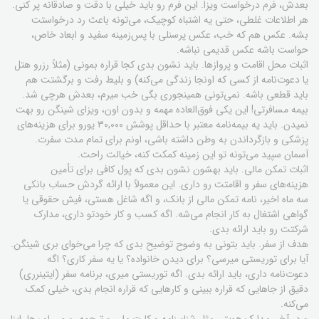
بعدش، فرم درخواست ویزا. این فرم رو باید خیلی با دقت و صادقانه پر کنی.
هر اطلاعات غلطی، حتی یه اشتباه کوچیک، می‌تونه باعث رد درخواستت
بشه. عکس هم که خب، عکس پرسنلی با پس‌زمینه سفید و ابعاد خاص،
حواست باشه عکس قدیمی نباشه.
اثبات محل اقامت و پروازها. باید نشون بدی کجا قراره بمونی (مثلاً رزرو هتل
یا دعوت‌نامه از کسی که اونجا زندگی می‌کنه) و بلیط رفت و برگشتت هم
باید قطعی باشه. نمی‌تونی همینجوری بگی خب میرم، بعدش هرچی شد.
بیمه مسافرتی! این یکی فوق‌العاده مهمه و بدون اون، ویزای شینگن رو بهت
نمیدن. باید یه بیمه‌نامه معتبر با حداقل پوشش ۳۰,۰۰۰ یورو برای هزینه‌های
پزشکی و بازگرداندن به وطن داشته باشی، اونم برای تمام مدت سفرت.
آسمان سپید می‌تونه تو این زمینه کمکت کنه، خیالت راحت.
اثبات تمکن مالی. باید بهشون نشون بدی که پول کافی برای تأمین
هزینه‌های سفر و اقامتت رو داری. این معمولاً با ارائه گردش حساب بانکی
سه ماه اخیر، نامه تمکن مالی از بانک، و اگه شاغل هستی، فیش حقوقی یا
گواهی اشتغال به کار انجام می‌شه. اگه کسب و کار خودتو داری، مدارک
شرکتت رو باید ارائه بدی.
هدف از سفر. باید بتونی به وضوح توضیح بدی که چرا می‌خوای بری شینگن.
آیا برای توریستی میرسی؟ برای دیدن خانواده؟ یا یه سفر کاری؟ اگه
دعوت‌نامه داری، باید ارائه بدی. اگه توریستی میری، برنامه سفر (ایتینرری)
دقیق از جاهایی که قراره ببینی و کارهایی که قراره انجام بدی، خیلی کمک
می‌کنه.
و در آخر، مدارک هویتی مثل شناسنامه و کارت ملی و ترجمه رسمی اون‌ها. اینا