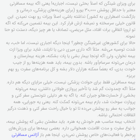
برای ویزای شینگن که اصلاً بحثی نیست، اجباریه! یعنی اگه بیمه مسافرتی
معتبر با حداقل پوشش ۳۰,۰۰۰ یورو (برای هزینه‌های پزشکی، درمانی و
بازگشت اضطراری به کشور) نداشته باشی، اصلاً ویزات رو بهت نمیدن. این
قانون خیلی سرسخته و نمیشه ازش فرار کرد. این بیمه تضمین می‌کنه که اگه
تو اروپا اتفاقی برات افتاد، مثل مریضی، تصادف یا هر چیز دیگه، دستت تو حنا
نمونه.
حالا برای کشورهای غیرشینگن چطور؟ اینجا دیگه اجباری نیست، اما خب، به
شدت توصیه می‌شه. مثلاً اگه داری میری دبی یا تایلند، شاید برای ویزا ازت
بیمه نخوان، ولی اگه اونجا بیمار بشی یا پات بشکنه، هزینه بیمارستان و
درمان می‌تونه سرسام‌آور باشه. بدون بیمه، باید همه هزینه‌ها رو از جیب
خودت بدی، که بعضاً ممکنه هزاران دلار بشه و کل برنامه‌های سفرت رو بهم
بریزه.
بیمه مسافرتی فقط برای حوادث پزشکی نیست، خیلی مزایای دیگه هم داره.
مثلاً اگه چمدونت گم شد یا تأخیر پروازی طولانی داشتی، بیمه می‌تونه
بخشی از خسارت‌هاتو جبران کنه. یا اگه به هر دلیلی نتونستی سفر کنی و
پروازت سوخت شد، بازم بیمه می‌تونه کمکت کنه. یعنی یه جورایی، همه
جوانب یه سفر رو پوشش می‌ده تا تو با خیال راحت سفر کنی و ذهنت درگیر
اتفاقات احتمالی نباشه.
انتخاب بیمه مناسب هم خودش یه هنره. باید مطمئن بشی که پوشش بیمه،
با نوع سفرت و مدت اقامتت همخوانی داره. بعضی بیمه‌ها برای ورزش‌های
پرخطر یا فعالیت‌های خاص پوشش نمی‌دن. اینجا هم باز
آژانس مسافرتی