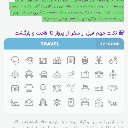
تجربه ما تو گرفتن ویزاهای مختلف برای تورهای دبی، استانبول، تایلند،
ارمنستان و اروپا، باعث شده تا با تمام این ریزه‌کاری‌ها آشنا باشیم و ریسک
ریجکت شدن رو به حداقل برسونیم. یادت باشه، پیشگیری همیشه بهتر از
درمانه، مخصوصاً وقتی پای یه سفر رویایی در میونه.
🎒 نکات مهم قبل از سفر: از پرواز تا اقامت و بازگشت
خب، فرض کنیم ویزا رو گرفتی و همه چی اوکیه. حالا وقتشه که به فکر
جزئیات “قبل از سفر” باشی. اینا اون چیزاییه که اگه درست انجامشون ندی،