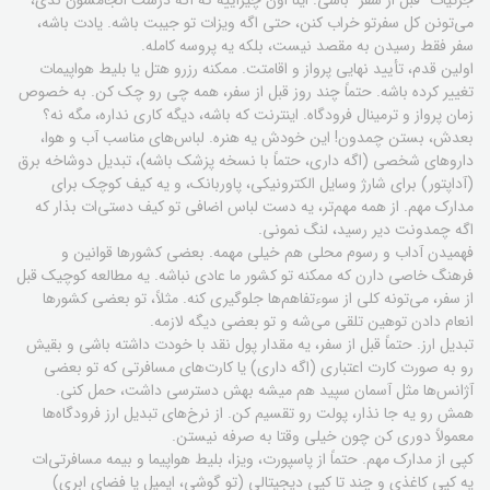
می‌تونن کل سفرتو خراب کنن، حتی اگه ویزات تو جیبت باشه. یادت باشه،
سفر فقط رسیدن به مقصد نیست، بلکه یه پروسه کامله.
اولین قدم، تأیید نهایی پرواز و اقامتت. ممکنه رزرو هتل یا بلیط هواپیمات
تغییر کرده باشه. حتماً چند روز قبل از سفر، همه چی رو چک کن. به خصوص
زمان پرواز و ترمینال فرودگاه. اینترنت که باشه، دیگه کاری نداره، مگه نه؟
بعدش، بستن چمدون! این خودش یه هنره. لباس‌های مناسب آب و هوا،
داروهای شخصی (اگه داری، حتماً با نسخه پزشک باشه)، تبدیل دوشاخه برق
(آداپتور) برای شارژ وسایل الکترونیکی، پاوربانک، و یه کیف کوچک برای
مدارک مهم. از همه مهم‌تر، یه دست لباس اضافی تو کیف دستی‌ات بذار که
اگه چمدونت دیر رسید، لنگ نمونی.
فهمیدن آداب و رسوم محلی هم خیلی مهمه. بعضی کشورها قوانین و
فرهنگ خاصی دارن که ممکنه تو کشور ما عادی نباشه. یه مطالعه کوچیک قبل
از سفر، می‌تونه کلی از سوءتفاهم‌ها جلوگیری کنه. مثلاً، تو بعضی کشورها
انعام دادن توهین تلقی می‌شه و تو بعضی دیگه لازمه.
تبدیل ارز. حتماً قبل از سفر، یه مقدار پول نقد با خودت داشته باشی و بقیش
رو به صورت کارت اعتباری (اگه داری) یا کارت‌های مسافرتی که تو بعضی
آژانس‌ها مثل آسمان سپید هم میشه بهش دسترسی داشت، حمل کنی.
همش رو یه جا نذار، پولت رو تقسیم کن. از نرخ‌های تبدیل ارز فرودگاه‌ها
معمولاً دوری کن چون خیلی وقتا به صرفه نیستن.
کپی از مدارک مهم. حتماً از پاسپورت، ویزا، بلیط هواپیما و بیمه مسافرتی‌ات
یه کپی کاغذی و چند تا کپی دیجیتالی (تو گوشی، ایمیل یا فضای ابری)