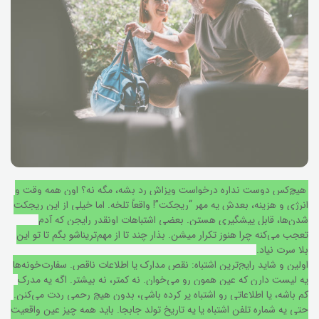
هیچ‌کس دوست نداره درخواست ویزاش رد بشه، مگه نه؟ اون همه وقت و
انرژی و هزینه، بعدش یه مهر “ریجکت”! واقعاً تلخه. اما خیلی از این ریجکت
شدن‌ها، قابل پیشگیری هستن. بعضی اشتباهات اونقدر رایجن که آدم
تعجب می‌کنه چرا هنوز تکرار میشن. بذار چند تا از مهم‌تریناشو بگم تا تو این
بلا سرت نیاد.
اولین و شاید رایج‌ترین اشتباه: نقص مدارک یا اطلاعات ناقص. سفارت‌خونه‌ها
یه لیست دارن که عین همون رو می‌خوان. نه کمتر، نه بیشتر. اگه یه مدرک
کم باشه، یا اطلاعاتی رو اشتباه پر کرده باشی، بدون هیچ رحمی ردت می‌کنن.
حتی یه شماره تلفن اشتباه یا یه تاریخ تولد جابجا. باید همه چیز عین واقعیت