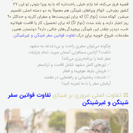
قضیه فرق می‌کنه، اما بازم خیلی راحت‌تره که با یه ویزا بتونی تو این ۲۷
کشور بچرخی. انواع ویزاهای شینگن هم معمولاً به دو دسته اصلی تقسیم
میشن: کوتاه مدت (نوع C) که برای توریست‌ها و سفرای کاریه و حداکثر ۹۰
روز اعتبار داره، و بلند مدت (نوع D) که برای تحصیل، کار یا اقامت طولانیه.
خب، دیدی چقدر این شینگن پیچیدگی‌های جالبی داره؟ دونستن همین
مقدمات، شروع خوبیه برای درک
تفاوت قوانین سفر شینگن و غیرشینگن
.
چگونه می‌توان سفری راحت و بی‌دغدغه به مشهد
داشت؟ آژانس مسافرتی آسمان سپید، تمام جزئیات
سفر شما را برنامه‌ریزی می‌کند!
✅ تورهای کامل مشهد شامل اقامت و ترانسفر
✅ فروش بلیط هواپیما و قطار
✅ خدمات پشتیبانی و راهنمایی در مقصد
آرامش سفر را با ما تجربه کنید!
⚖️ تفاوت اصلی: مروری بر مبنای
تفاوت قوانین سفر
شینگن و غیرشینگن