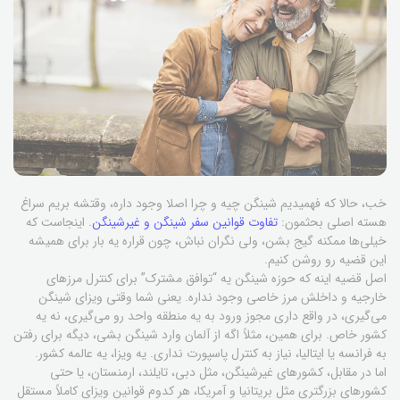
خب، حالا که فهمیدیم شینگن چیه و چرا اصلا وجود داره، وقتشه بریم سراغ
هسته اصلی بحثمون:
تفاوت قوانین سفر شینگن و غیرشینگن
. اینجاست که
خیلی‌ها ممکنه گیج بشن، ولی نگران نباش، چون قراره یه بار برای همیشه
این قضیه رو روشن کنیم.
اصل قضیه اینه که حوزه شینگن یه “توافق مشترک” برای کنترل مرزهای
خارجیه و داخلش مرز خاصی وجود نداره. یعنی شما وقتی ویزای شینگن
می‌گیری، در واقع داری مجوز ورود به یه منطقه واحد رو می‌گیری، نه یه
کشور خاص. برای همین، مثلاً اگه از آلمان وارد شینگن بشی، دیگه برای رفتن
به فرانسه یا ایتالیا، نیاز به کنترل پاسپورت نداری. یه ویزا، یه عالمه کشور.
اما در مقابل، کشورهای غیرشینگن، مثل دبی، تایلند، ارمنستان، یا حتی
کشورهای بزرگتری مثل بریتانیا و آمریکا، هر کدوم قوانین ویزای کاملاً مستقل