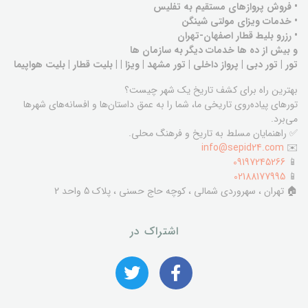
• فروش پروازهای مستقیم به تفلیس
• خدمات ویزای مولتی شینگن
• رزرو بلیط قطار اصفهان-تهران
و بیش از ده ها خدمات دیگر به سازمان ها
تور | تور دبی | پرواز داخلی | تور مشهد | ویزا | | بلیت قطار | بلیت هواپیما
بهترین راه برای کشف تاریخ یک شهر چیست؟
تورهای پیاده‌روی تاریخی ما، شما را به عمق داستان‌ها و افسانه‌های شهرها
می‌برد.
✅ راهنمایان مسلط به تاریخ و فرهنگ محلی.
info@sepid24.com
✉️
09197245266
📱
02188177995
📱
🏠 تهران ، سهروردی شمالی ، کوچه حاج حسنی ، پلاک 5 واحد 2
اشتراک در