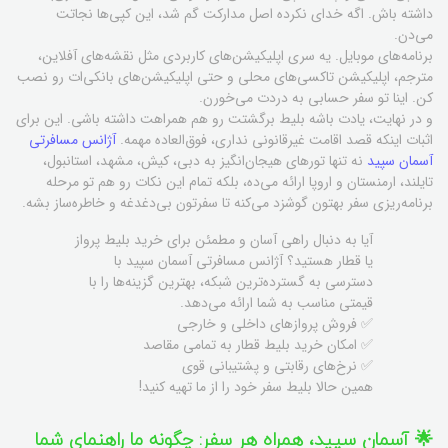
داشته باش. اگه خدای نکرده اصل مدارکت گم شد، این کپی‌ها نجاتت
می‌دن.
برنامه‌های موبایل. یه سری اپلیکیشن‌های کاربردی مثل نقشه‌های آفلاین،
مترجم، اپلیکیشن تاکسی‌های محلی و حتی اپلیکیشن‌های بانکی‌ات رو نصب
کن. اینا تو سفر حسابی به دردت می‌خورن.
و در نهایت، یادت باشه بلیط برگشتت رو هم همراهت داشته باشی. این برای
اثبات اینکه قصد اقامت غیرقانونی نداری، فوق‌العاده مهمه.
آژانس مسافرتی
آسمان سپید
نه تنها تورهای هیجان‌انگیز به دبی، کیش، مشهد، استانبول،
تایلند، ارمنستان و اروپا ارائه می‌ده، بلکه تمام این نکات رو هم تو مرحله
برنامه‌ریزی سفر بهتون گوشزد می‌کنه تا سفرتون بی‌دغدغه و خاطره‌ساز بشه.
آیا به دنبال راهی آسان و مطمئن برای خرید بلیط پرواز
یا قطار هستید؟ آژانس مسافرتی آسمان سپید با
دسترسی به گسترده‌ترین شبکه، بهترین گزینه‌ها را با
قیمتی مناسب به شما ارائه می‌دهد.
✅ فروش پروازهای داخلی و خارجی
✅ امکان خرید بلیط قطار به تمامی مقاصد
✅ نرخ‌های رقابتی و پشتیبانی قوی
همین حالا بلیط سفر خود را از ما تهیه کنید!
🌟 آسمان سپید، همراه هر سفر: چگونه ما راهنمای شما