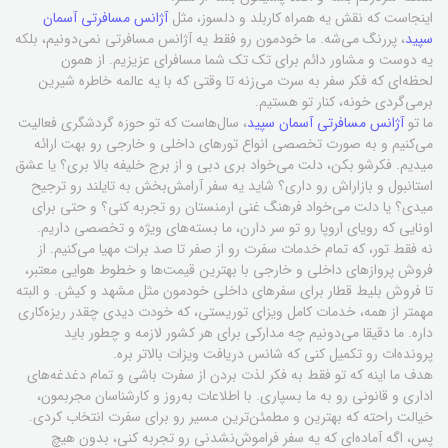
اینجاست که نقش یه همراه کاربلد و دلسوز، مثل
آژانس مسافرتی آسمان
سپید
، پررنگ می‌شه. ما خودمون رو فقط یه آژانس مسافرتی نمی‌دونیم، بلکه
یه دوست و مشاور دائم برای تک تک شما مسافرای عزیزیم. از همون
لحظه‌ای که فکر سفر به سرت می‌زنه تا وقتی که با یه عالمه خاطره شیرین
برمی‌گردی خونه، کنار تو هستیم.
ما تو
آژانس مسافرتی آسمان سپید
، سال‌هاست که تو حوزه گردشگری فعالیت
می‌کنیم و به صورت تخصصی انواع تورهای داخلی و خارجی رو بهت ارائه
میدیم. فکرشو بکن، دلت می‌خواد بری دبی و از برج خلیفه بالا بری؟ یا عشق
استانبول و بازاراش رو داری؟ شاید یه سفر آرامش‌بخش به تایلند رو ترجیح
میدی؟ یا دلت می‌خواد فرهنگ غنی ارمنستان رو تجربه کنی؟ و حتی برای
اونایی که رویای اروپا رو تو سر دارن، ما بسته‌های ویژه و تخصصی داریم.
نه فقط تور، که تمام خدمات سفرت رو از صفر تا صد برات مهیا می‌کنیم. از
فروش پروازهای داخلی و خارجی با بهترین قیمت‌ها و خطوط هوایی معتبر،
تا فروش بلیط قطار برای سفرهای داخلی خودمون مثل مشهد و کیش. و البته
مهمتر از همه، خدمات کامل ویزای توریستی، که خودت دیدی چقدر ریزه‌کاری
داره. ما دقیقا می‌دونیم چه مدارکی برای هر کشور لازمه و چطور باید
پرونده‌ات رو تکمیل کنی که شانس دریافت ویزات بالاتر بره.
هدف ما اینه که تو فقط به فکر لذت بردن از سفرت باشی و تمام دغدغه‌های
اداری و قانونی رو به ما بسپاری. با اطلاعات به‌روز و کارشناسان مجربمون،
خیالت راحته که بهترین و مطمئن‌ترین مسیر رو برای سفرت انتخاب کردی.
پس، اگه آماده‌ای که یه سفر فراموش‌نشدنی رو تجربه کنی، بدون هیچ