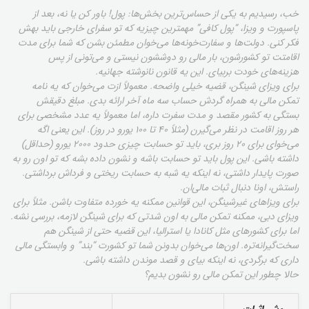
خب، رسیدیم به یکی از حساس‌ترین بخش‌ها: پول! باور کن یا نه، بعد از
پاسپورت و ویزا، “پول کافی” مهمترین چیزیه که تو سفرای خارجی باید بهش
فکر کنی. دولت‌ها و سفارت‌خونه‌ها می‌خوان مطمئن بشن که شما برای مدت
اقامتت تو کشورشون، بار مالی رو دوششون نیستی و می‌تونی از پس
هزینه‌های خودت بربیای. این یه قانون نانوشته جهانیه.
برای ویزای شینگن، قضیه خیلی واضحه. معمولاً ازت می‌خوان که یه نامه
تمکن مالی به همراه گردش حساب سه ماه آخر ارائه بدی. مبلغ دقیقش
بستگی به کشور مقصد و مدت سفرت داره، اما معمولاً یه عدد مشخصی برای
هر روز اقامت در نظر می‌گیرن (مثلاً ۴۰ تا ۱۰۰ یورو در روز). این یعنی اگه
می‌خوای برای ۲۰ روز بری، باید تو حسابت چیزی حدود ۲۰۰۰ یورو (حداقل)
داشته باشی. این پول باید تو حسابت باشه و نشون داده بشه که تو اون رو به
صورت پایدار داشتی، نه اینکه یه شبه به حسابت ریختی و فرداش برداشتی.
راستش، اونا دنبال ثبات مالی‌ان.
برای ویزاهای غیرشینگن، این قوانین ممکنه یه خورده متفاوت باشن. مثلاً برای
ویزای دبی، ممکنه تمکن مالی به اون شدتی که برای شینگن لازمه، بررسی نشه.
اما برای کشورهای مثل کانادا یا استرالیا، این قضیه حتی از شینگن هم
سخت‌گیرانه‌تره. اون‌ها می‌خوان بدونن شما تو کشورت “بند” و وابستگی مالی
داری که برگردی، نه اینکه بیای و قصد موندن داشته باشی.
حالا چطور این تمکن مالی رو نشون بدیم؟