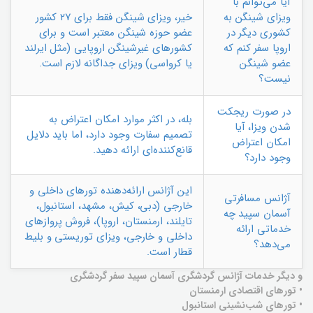
آیا می‌توانم با
ویزای شینگن به
خیر، ویزای شینگن فقط برای ۲۷ کشور
کشوری دیگر در
عضو حوزه شینگن معتبر است و برای
اروپا سفر کنم که
کشورهای غیرشینگن اروپایی (مثل ایرلند
عضو شینگن
یا کرواسی) ویزای جداگانه لازم است.
نیست؟
در صورت ریجکت
بله، در اکثر موارد امکان اعتراض به
شدن ویزا، آیا
تصمیم سفارت وجود دارد، اما باید دلایل
امکان اعتراض
قانع‌کننده‌ای ارائه دهید.
وجود دارد؟
این آژانس ارائه‌دهنده تورهای داخلی و
آژانس مسافرتی
خارجی (دبی، کیش، مشهد، استانبول،
آسمان سپید چه
تایلند، ارمنستان، اروپا)، فروش پروازهای
خدماتی ارائه
داخلی و خارجی، ویزای توریستی و بلیط
می‌دهد؟
قطار است.
و دیگر خدمات آژانس گردشگری آسمان سپید سفر گردشگری
• تورهای اقتصادی ارمنستان
• تورهای شب‌نشینی استانبول