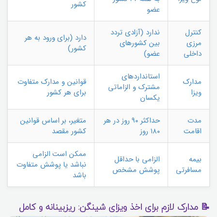
کشور
عضو
کنترل
ندارد (آزادی تردد
دارد (برای ورود به هر
مرزی
بین کشورهای
کشور)
داخلی
عضو)
استانداردهای
مدارک
قوانین و مدارک متفاوت
مشترک و الزاماتی
ویزا
برای هر کشور
یکسان
مدت
حداکثر ۹۰ روز در هر
متغیر، بر اساس قوانین
اقامت
۱۸۰ روز
کشور مقصد
ممکن است الزامی
بیمه
الزامی با حداقل
نباشد یا پوشش متفاوت
مسافرتی
پوشش مشخص
باشد
📝 مدارک لازم برای اخذ ویزای شینگن: ریزبینانه و کامل