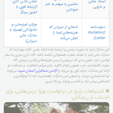
اسناد ملکی
نشان دادن “تای”
ماشین یا سهام به نام
و دارایی
(ارتباط قوی با
خودتان
کشور مبدأ)
ویزای توریستی و
دعوت‌نامه
نامه‌ای از میزبان که
خانوادگی (همراه با
(Invitation
هزینه‌های شما را
مدارک مالی
Letter)
تقبل می‌کند
میزبان)
این مدارک باید به صورت رسمی و ترجمه شده ارائه بشن. نکته مهم اینه که
مدارک مالی باید با هدف سفرت همخوانی داشته باشه. اگه داری میری یه سفر
لوکس، باید نشون بدی که می‌تونی از پس هزینه‌های لوکس بربیای. اگه
سفرت اقتصادیه، خب همون مقدار کافیه. بازم میگم، شفافیت و صداقت تو
ارائه این مدارک، حرف اول رو می‌زنه و
آژانس مسافرتی آسمان سپید
می‌تونه
تو آماده‌سازی درست و اصولی این مدارک، راهنماییت کنه تا کوچکترین
اشتباهی پیش نیاد و شانس ویزات رو بالا ببری.
❌ اشتباهات رایج در درخواست ویزا: درس‌هایی برای
اجتناب از ریجکتی