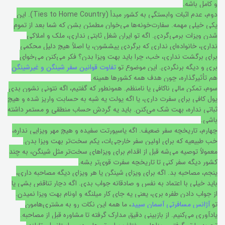
و کامل باشه.
دوم، عدم اثبات وابستگی به کشور مبدأ (Ties to Home Country). این
یکی خیلی مهمه. سفارت‌خونه‌ها می‌خوان مطمئن بشن که شما بعد از تموم
شدن ویزات برمی‌گردی. اگه تو ایران شغل ثابتی نداری، ملک و املاکی
نداری، خانواده‌ای نداری که برگردی پیششون، یا اصلاً هیچ دلیل محکمی
برای برگشت نداری، خب، چرا باید بهت ویزا بدن؟ فکر می‌کنن می‌خوای
بری و دیگه برنگردی. این موضوع تو
تفاوت قوانین سفر شینگن و غیرشینگن
هم تأثیرگذاره، چون هدف همه کشورها همینه.
سوم، تمکن مالی ناکافی یا نامنظم. همونطور که گفتیم، اگه نتونی نشون بدی
پول کافی برای سفرت داری، یا اگه پولت یه شبه به حسابت واریز شده و هیچ
ثباتی نداره، بهت شک می‌کنن. باید یه گردش حساب منطقی و مستمر داشته
باشی.
چهارم، تاریخچه سفر ضعیف. اگه پاسپورتت سفیده و هیچ مهر ویزایی نداره،
خب طبیعیه که برای اولین سفر خارجی‌ات، یکم سخت‌تر بهت ویزا بدن.
معمولاً توصیه می‌شه قبل از اقدام برای ویزاهای سخت‌تر مثل شینگن، به چند
کشور دیگه سفر کنی تا تاریخچه سفرت قوی‌تر بشه.
پنجم، مصاحبه بد. اگه برای ویزای شینگن یا هر ویزای دیگه مصاحبه داری،
باید خیلی با اعتماد به نفس و صادقانه جواب بدی. اگه دچار تناقض بشی یا
از جواب دادن طفره بری، یعنی یه جای کار میلنگه و اونام بهت ویزا نمیدن.
تو
آژانس مسافرتی آسمان سپید
، ما همه این نکات رو به مشتری‌هامون
یادآوری می‌کنیم. از بازبینی دقیق مدارک گرفته تا مشاوره قبل از مصاحبه.