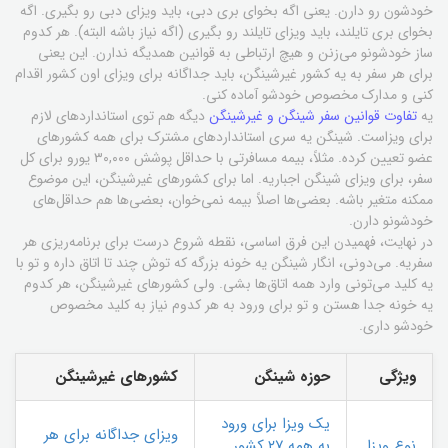
خودشون رو دارن. یعنی اگه بخوای بری دبی، باید ویزای دبی رو بگیری. اگه
بخوای بری تایلند، باید ویزای تایلند رو بگیری (اگه نیاز باشه البته). هر کدوم
ساز خودشونو می‌زنن و هیچ ارتباطی به قوانین همدیگه ندارن. این یعنی
برای هر سفر به یه کشور غیرشینگن، باید جداگانه برای ویزای اون کشور اقدام
کنی و مدارک مخصوص خودشو آماده کنی.
یه
تفاوت قوانین سفر شینگن و غیرشینگن
دیگه هم توی استانداردهای لازم
برای ویزاست. شینگن یه سری استانداردهای مشترک برای همه کشورهای
عضو تعیین کرده. مثلاً، بیمه مسافرتی با حداقل پوشش ۳۰,۰۰۰ یورو برای کل
سفر، برای ویزای شینگن اجباریه. اما برای کشورهای غیرشینگن، این موضوع
ممکنه متغیر باشه. بعضی‌ها اصلاً بیمه نمی‌خوان، بعضی‌ها هم حداقل‌های
خودشونو دارن.
در نهایت، فهمیدن این فرق اساسی، نقطه شروع درست برای برنامه‌ریزی هر
سفریه. می‌دونی، انگار شینگن یه خونه بزرگه که توش چند تا اتاق داره و تو با
یه کلید می‌تونی وارد همه اتاق‌ها بشی. ولی کشورهای غیرشینگن، هر کدوم
یه خونه جدا هستن و تو برای ورود به هر کدوم نیاز به کلید مخصوص
خودشو داری.
ویژگی
حوزه شینگن
کشورهای غیرشینگن
یک ویزا برای ورود
ویزای جداگانه برای هر
نوع ویزا
به همه ۲۷ کشور