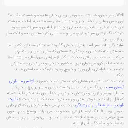
Well, سفر کردن، همیشه یه جورایی رویای خیلی‌ها بوده و هست، مگه نه؟
اون حس رهایی و کشف چیزای جدید، اصلاً وصف‌نشدنیه. اما خب، پشت
این همه زیبایی و هیجان، یه دنیای پیچیده از قوانین و مقررات هم وجود
داره که اگه ازشون سر درنیاریم، می‌تونه حسابی کار دستمون بده و لذت سفر
رو از بین ببره.
شاید بگی بابا، سفر فقط رفتن و خوش گذروندنه، اینقدر سختش نکنین! اما
حقیقتش اینه که همین پیچیدگی‌ها هستن که سفر رو امن‌تر و منظم‌تر
می‌کنن، به خصوص وقتی صحبت از گذر از مرزهای بین‌المللی می‌شه. اصلاً
یه لحظه فکر کن، می‌خوای بری یه کشور خارجی و نمی‌دونی چه مدارکی
لازمه یا چه قوانینی برای ورود و خروج وجود داره؟ خب، داستان همینه
دیگه.
اینجاست که نقش یه راهنمای کاربلد، مثل تیم خودمون تو
آژانس مسافرتی
آسمان سپید
، پررنگ می‌شه. ما سال‌هاست تو این مسیر پر پیچ و خم کنار
مسافرا بودیم و از ریز و درشتش خبر داریم. هدف این مقاله هم دقیقاً همینه
که قبل از اینکه چمدونتو ببندی و راه بیفتی، یه دید کامل و درست از
تفاوت
قوانین سفر شینگن و غیرشینگن
بهت بدیم. می‌خوایم هرچیزی که لازم داری
بدونی رو، از A تا Z، اونم با زبانی ساده و صمیمی برات توضیح بدیم. بدون
هیچ ابهامی، بدون هیچ اطلاعات نصفه و نیمه‌ای. می‌دونی، مهم‌ترین بخش
یه سفر خوب، آمادگی قبل از اونه.