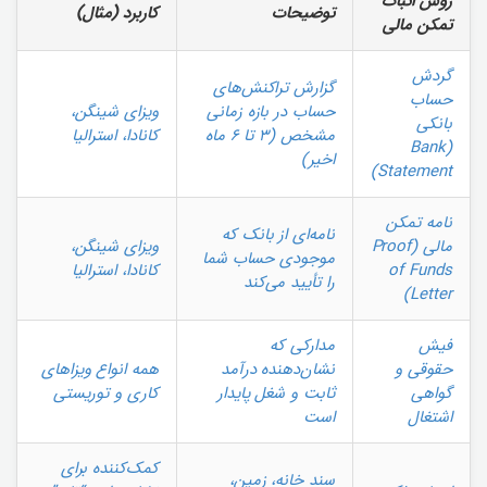
روش اثبات
توضیحات
کاربرد (مثال)
تمکن مالی
گردش
گزارش تراکنش‌های
حساب
حساب در بازه زمانی
ویزای شینگن،
بانکی
مشخص (۳ تا ۶ ماه
کانادا، استرالیا
(Bank
اخیر)
Statement)
نامه تمکن
نامه‌ای از بانک که
مالی (Proof
ویزای شینگن،
موجودی حساب شما
of Funds
کانادا، استرالیا
را تأیید می‌کند
Letter)
فیش
مدارکی که
حقوقی و
نشان‌دهنده درآمد
همه انواع ویزاهای
گواهی
ثابت و شغل پایدار
کاری و توریستی
اشتغال
است
کمک‌کننده برای
سند خانه، زمین،