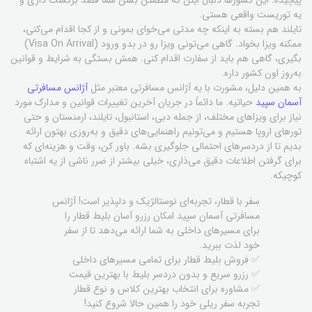
پیچیده. این کشورها دنبال اینن که مطمئن بشن شما قصد برگشت داری و
یه توریست واقعی هستی.
تایلند هم بسته به اینکه چه مدتی می‌خوای بمونی و از کجا اقدام می‌کنی،
ممکنه ویزا بخواد. گاهی می‌تونی ویزا رو در بدو ورود (Visa On Arrival)
بگیری، گاهی هم باید از سفارت اقدام کنی. همش بستگی به شرایط و قوانین
به‌روز اون کشور داره.
به همین دلیل، مشورت با یه آژانس مسافرتی معتبر مثل
آژانس مسافرتی
آسمان سپید
حیاتیه. ما دائماً در جریان آخرین تغییرات قوانین و مدارک مورد
نیاز برای ویزاهای مختلف، از جمله دبی، استانبول، تایلند، ارمنستان و حتی
تورهای اروپا هستیم و می‌تونیم راهنمایی‌های دقیق و به‌روزی بهتون ارائه
بدیم تا از دردسرهای احتمالی جلوگیری بشه. باور کن، وقت و هزینه‌ای که
برای گرفتن اطلاعات دقیق می‌ذاری، خیلی بیشتر از ضرر ناشی از یه اشتباه
کوچیکه.
سفر با قطار، تجربه‌ای نوستالژیک و دلپذیر است! آژانس
مسافرتی آسمان سپید امکان رزرو آسان بلیط قطار را
برای مسیرهای داخلی به شما ارائه می‌دهد تا از سفر
خود لذت ببرید.
✅ فروش بلیط قطار برای تمامی مسیرهای داخلی
✅ رزرو سریع و بدون دردسر بلیط با بهترین قیمت
✅ مشاوره برای انتخاب بهترین کلاس و نوع قطار
تجربه سفر ریلی خود را همین حالا شروع کنید!