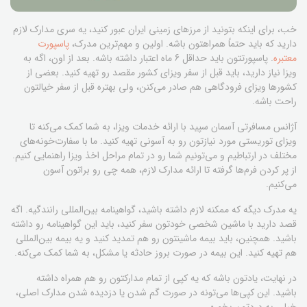
خب، برای اینکه بتونید از مرزهای زمینی ایران عبور کنید، یه سری مدارک لازم
دارید که باید حتماً همراهتون باشه. اولین و مهم‌ترین مدرک،
پاسپورت
معتبره
. پاسپورتتون باید حداقل 6 ماه اعتبار داشته باشه. بعد از اون، اگه به
ویزا نیاز دارید، باید قبل از سفر ویزای کشور مقصد رو تهیه کنید. بعضی از
کشورها ویزای فرودگاهی هم صادر می‌کنن، ولی بهتره قبل از سفر خیالتون
راحت باشه.
آژانس مسافرتی آسمان سپید با ارائه خدمات ویزا، به شما کمک می‌کنه تا
ویزای توریستی مورد نیازتون رو به آسونی تهیه کنید. ما با سفارت‌خونه‌های
مختلف در ارتباطیم و می‌تونیم شما رو در تمام مراحل اخذ ویزا راهنمایی کنیم.
از پر کردن فرم‌ها گرفته تا ارائه مدارک لازم، همه چی رو براتون آسون
می‌کنیم.
یه مدرک دیگه که ممکنه لازم داشته باشید، گواهینامه بین‌المللی رانندگیه. اگه
قصد دارید با ماشین شخصی خودتون سفر کنید، باید این گواهینامه رو داشته
باشید. همچنین، باید بیمه ماشینتون رو هم تمدید کنید و یه بیمه بین‌المللی
هم تهیه کنید. این بیمه در صورت بروز حادثه یا مشکل، به شما کمک می‌کنه.
در نهایت، یادتون باشه که یه کپی از تمام مدارکتون رو هم همراه داشته
باشید. این کپی‌ها می‌تونه در صورت گم شدن یا دزدیده شدن مدارک اصلی،
خیلی به دردتون بخوره.