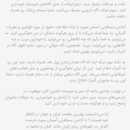
دقت و صداقت پاسخ بدید. دوم اینکه، از حمل کالاهای غیرمجاز خودداری
کنید. سوم اینکه، اگه دارویی مصرف می‌کنید، حتماً نسخه پزشک رو همراه
داشته باشید.
آژانس مسافرتی آسمان سپید با ارائه اطلاعات دقیق در مورد قوانین و مقررات
گمرکی، به شما کمک می‌کنه تا از بروز هرگونه مشکل در مرز جلوگیری کنید. ما
می‌تونیم به شما بگیم که چه کالاهایی رو می‌تونید با خودتون ببرید و چه
کالاهایی رو نمی‌تونید ببرید. همچنین، اگه سوالی در مورد نحوه اظهار کالا در
گمرک دارید، می‌تونیم بهتون کمک کنیم.
یه نکته مهم دیگه اینه که اگه مقدار زیادی پول نقد همراه دارید، باید اون رو
به گمرک اعلام کنید. این کار برای جلوگیری از پولشویی و سایر فعالیت‌های
غیرقانونی انجام می‌شه. پس اگه مبلغی بیشتر از حد مجاز همراه دارید، حتماً
اون رو به ماموران گمرک اطلاع بدید.
در نهایت، یادتون باشه که صبر و حوصله داشتن، کلید موفقیت در
بازرسی‌های مرزیه. پس سعی کنید با آرامش و خونسردی، به سوالات ماموران
پاسخ بدید و از هرگونه بحث و جدل خودداری کنید.
آیا می‌دانستید بهترین مقاصد ایران و جهان در انتظار
شما هستند؟ با آژانس مسافرتی آسمان سپید، فرصت
کاوش در شهرهای زیبای ایران مانند کیش و مشهد و