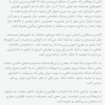
یکی از سوالاتی که خیلی از مسافرا می‌پرسن اینه که قوانین مرزی ایران با
کشورهای همسایه چه فرقی داره؟ خب، باید بگم که هر کشوری قوانین
خاص خودشو داره، ولی یه سری اصول کلی وجود داره که تقریباً همه جا
رعایت می‌شه. مثلاً، داشتن مدارک شناسایی معتبر، مثل پاسپورت و ویزا (در
صورت نیاز)، برای عبور از مرز ضروریه. همچنین، حمل بعضی از کالاها، مثل
مواد مخدر و سلاح، ممنوعه و ممکنه با مجازات‌های سنگینی همراه باشه.
آژانس مسافرتی آسمان سپید با ارائه تورهای مختلف به کشورهای همسایه،
مثل ارمنستان و ترکیه، به شما کمک می‌کنه تا با قوانین و مقررات این کشورها
آشنا بشید و سفری آسون و بی‌دغدغه رو تجربه کنید. ما همچنین اطلاعات
دقیقی در مورد مدارک لازم برای ویزا و عوارض خروج از کشور در اختیارتون
می‌ذاریم تا بتونید با خیال راحت برنامه‌ریزی کنید.
یه نکته مهم دیگه اینه که بعضی از مرزها ممکنه محدودیت‌های خاصی داشته
باشن. مثلاً، ممکنه ورود بعضی از حیوانات یا گیاهان به یه کشور ممنوع باشه.
یا اینکه ممکنه محدودیت‌هایی در مورد میزان پولی که می‌تونید با خودتون
ببرید یا بیارید وجود داشته باشه. پس قبل از سفر، حتماً این موارد رو هم
بررسی کنید.
در نهایت، یادتون باشه که احترام به قوانین و مقررات کشور مقصد، یه نشونه
از فرهنگ و تمدن شماست. پس سعی کنید همیشه با رعایت قوانین، سفری
لذت‌بخش و بی‌خطر رو تجربه کنید.