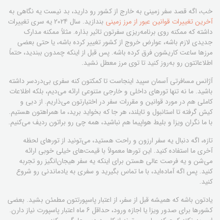
خب، اگه قصد سفر زمینی به خارج از کشور رو دارید، بد نیست یه نگاهی به
آخرین تغییرات قوانین عبور از مرز زمینی
بندازید. سال 2024 یه سری تغییرات
داشته که ممکنه روی برنامه‌ریزی سفرتون تاثیر بذاره. مثلاً ممکنه مدارک
جدیدی لازم باشه، عوارض خروج از کشور تغییر کرده باشه، یا حتی بعضی
مرزها ساعت کاریشون فرق کرده باشه. پس قبل از اینکه چمدون ببندید، حتماً
اطلاعاتتون رو به‌روز کنید تا توی مرز معطل نشید.
آژانس مسافرتی آسمان سپید اینجاست تا کمکتون کنه سفری بی‌دردسر داشته
باشید. ما نه تنها تورهای داخلی و خارجی متنوعی ارائه می‌دیم، بلکه اطلاعات
کاملی هم در مورد قوانین و مقررات سفر در اختیارتون می‌ذاریم. از دبی و
کیش گرفته تا استانبول و تایلند، هر جا که بخواید برید، ما همراهتون هستیم.
با ما نگران ویزا و بلیط هواپیما هم نباشید، همه چی رو براتون ردیف می‌کنیم.
تازه، اگه دنبال یه سفر ارزون و راحت هستید، می‌تونید از تورهای لحظه
آخری ما استفاده کنید. این تورها معمولاً با قیمت‌های خیلی خوبی ارائه
می‌شن و یه فرصت عالی هستن برای اینکه یه سفر هیجان‌انگیز رو تجربه
کنید. پس اگه آماده‌اید، با ما تماس بگیرید و سفری به یادماندنی رو شروع
کنید.
یادتون باشه که همیشه قبل از سفر، از اعتبار پاسپورتتون مطمئن بشید. بعضی
کشورها برای صدور ویزا یا اجازه ورود، حداقل 6 ماه اعتبار پاسپورت نیاز دارن.