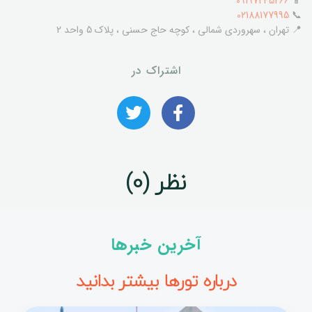
09197245266
📱
02188177995
📞
📍 تهران ، سهروردی شمالی ، کوچه حاج حسنی ، پلاک 5 واحد 2
اشتراک در
نظر (0)
آخرین خبرها
درباره تورها بیشتر بدانید