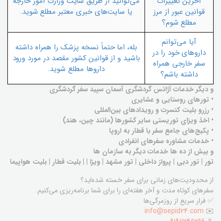
آخرین تغییرات
می‌توانید از طریق سایت وزارت امور خارجه
قوانین عبور از مرز
یا سایت‌های خبری معتبر مطلع شوید.
مطلع شوم؟
آیا می‌توانم
بله، اما حتماً نسخه پزشک را همراه داشته
داروهای خود را در
باشید و از قوانین کشور مقصد در مورد ورود
سفر خارجی همراه
داروها مطلع شوید.
داشته باشم؟
و دیگر خدمات آژانس گردشگری آسمان سپید سفر گردشگری
• تورهای روستایی و عشایری
• رزرو بلیت کنسرت و رویدادهای بین‌المللی
• اخذ ویزای توریستی سایر کشورها (مانند چین، هند)
• پکیج‌های جامع سفر با قطار به اروپا
• خدمات مشاوره سفرهای انفرادی
و بیش از ده ها خدمات دیگر به سازمان ها
تور | تور دبی | پرواز داخلی | تور مشهد | ویزا | | بلیت قطار | بلیت هواپیما
از محدودیت‌های زمانی برای سفر خسته شده‌اید؟
سفرهای کوتاه مدت و آخر هفته‌ای را برای شما برنامه‌ریزی می‌کنیم.
✅ فرار سریع از روزمرگی‌ها
info@sepid24.com
✉️