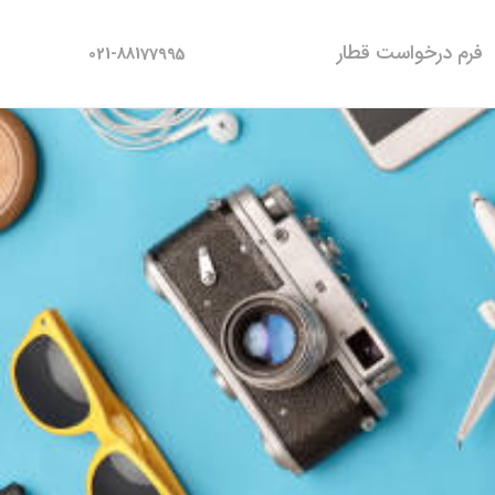
فرم درخواست قطار
021-88177995