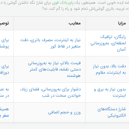
ه ایده خوبی است. همینطور، یک
پاوربانک قوی
به، باتری گوشی‌اش تمام شود و راه را گم کند، نه؟
مزایا
معایب
توصیه
رایگان، ترافیک
نیاز به اینترنت، مصرف باتری، دقت
برای 
لحظه‌ای، به‌روزرسانی
متغیر در نقاط کور
پوشش
آسان
قیمت بالاتر، نیاز به به‌روزرسانی
دقت بالا، بدون نیاز
برای 
دستی نقشه، قابلیت‌های کمتر
به اینترنت، مقاوم
دوراف
هوشمند
بدون نیاز به برق و
دشوار برای به‌روزرسانی، فضای زیاد،
به عن
اینترنت
خواندن سخت در شب
در من
شارژ دستگاه‌های
همیش
وزن و حجم اضافی
الکترونیکی
سفر 