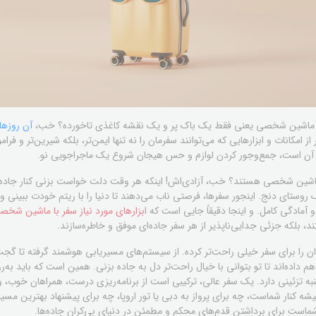
 با ماشین شخصی یعنی فقط یک باک پر و یک نقشه کاغذی تاخورده؟ خب،
آن روزها
 از امکانات و ابزارهایی که می‌توانند سفرمان را نه تنها ایمن‌تر، بلکه شیرین‌تر و ف
 آن است، جمع‌وجور کردن لوازم و حس هیجان شروع یک ماجراجویی نو.
با ماشین شخصی هستند؟ خب، آزادی‌اش! اینکه هر وقت دلت خواست بزنی کنار جاده،
روستای دنج. اینجور سفرها، فرصتی ناب می‌دهند تا دنیا را با ریتم خودت ببینی و
آمادگی کامل. و اینجا دقیقاً جایی است که
ابزارهای مورد نیاز سفر با ماشین شخص
، بلکه جزئی جدایی‌ناپذیر از هر سفر جاده‌ای موفق و خاطره‌سازند.
ن را برای سفر خیلی راحت‌تر کرده. از سیستم‌های مسیریابی هوشمند گرفته تا گج
ده‌اند تا تو بتوانی با خیال راحت‌تر دل به جاده بزنی. همین است که باید به‌روز با
 تزئینی دارد. یک سفر عالی، ترکیبی است از برنامه‌ریزی درست، همراهان خوب، و ا
ه کنار شماست، چه برای پرواز به دبی یا تور اروپا، چه برای پیشنهاد بهترین م
 شماست برای برداشتن قدم‌های محکم و مطمئن در دنیای بی‌کران جاده‌ها.