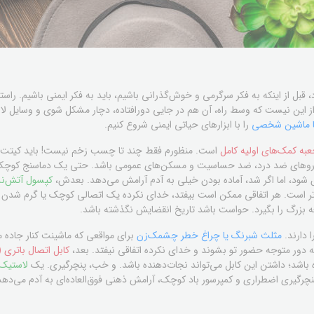
قبل از اینکه به فکر سرگرمی و خوش‌گذرانی باشیم، باید به فکر ایمنی باشیم. را
 این نیست که وسط راه، آن هم در جایی دورافتاده، دچار مشکل شوی و وسایل لازم
 با ماشین شخصی
را با ابزارهای حیاتی ایمنی شروع کنیم.
به کمک‌های اولیه کامل
است. منظورم فقط چند تا چسب زخم نیست! باید کیتت شام
روهای ضد درد، ضد حساسیت و مسکن‌های عمومی باشد. حتی یک دماسنج کوچک ه
د، اما اگر شد، آماده بودن خیلی به آدم آرامش می‌دهد. بعدش،
کپسول آتش‌ن
است. هر اتفاقی ممکن است بیفتد، خدای نکرده یک اتصالی کوچک یا گرم شدن ب
 بزرگ را بگیرد. حواست باشد تاریخ انقضایش نگذشته باشد.
 دارند.
مثلث شبرنگ یا چراغ خطر چشمک‌زن
برای مواقعی که ماشینت کنار جاده 
صله دور متوجه حضور تو بشوند و خدای نکرده اتفاقی نیفتد. بعد،
کابل اتصال باتری (
باشد؛ داشتن این کابل می‌تواند نجات‌دهنده باشد. و خب، پنچرگیری. یک
لاستیک 
گیری اضطراری و کمپرسور باد کوچک، آرامش ذهنی فوق‌العاده‌ای به آدم می‌دهد. 