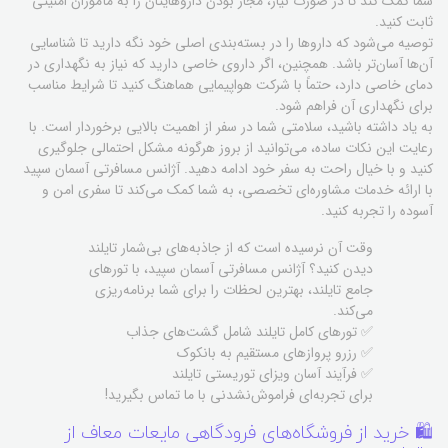
شما کمک کند تا در صورت نیاز، مجاز بودن داروهایتان را به مأموران امنیتی
ثابت کنید.
توصیه می‌شود که داروها را در بسته‌بندی اصلی خود نگه دارید تا شناسایی
آن‌ها آسان‌تر باشد. همچنین، اگر داروی خاصی دارید که نیاز به نگهداری در
دمای خاصی دارد، حتماً با شرکت هواپیمایی هماهنگ کنید تا شرایط مناسب
برای نگهداری آن فراهم شود.
به یاد داشته باشید، سلامتی شما در سفر از اهمیت بالایی برخوردار است. با
رعایت این نکات ساده، می‌توانید از بروز هرگونه مشکل احتمالی جلوگیری
کنید و با خیال راحت به سفر خود ادامه دهید. آژانس مسافرتی آسمان سپید
با ارائه خدمات مشاوره‌ای تخصصی، به شما کمک می‌کند تا سفری امن و
آسوده را تجربه کنید.
وقت آن نرسیده است که از جاذبه‌های بی‌شمار تایلند
دیدن کنید؟ آژانس مسافرتی آسمان سپید، با تورهای
جامع تایلند، بهترین لحظات را برای شما برنامه‌ریزی
می‌کند.
✅ تورهای کامل تایلند شامل گشت‌های جذاب
✅ رزرو پروازهای مستقیم به بانکوک
✅ فرآیند آسان ویزای توریستی تایلند
برای تجربه‌ای فراموش‌نشدنی با ما تماس بگیرید!
🛍️ خرید از فروشگاه‌های فرودگاهی مایعات معاف از