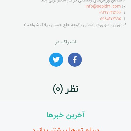
✅ هیجان ورزش‌های زمستانی در کنار مناظر برفی زیبا.
info@sepid24.com
✉️
09197245266
📱
02188177995
📱
📍 تهران ، سهروردی شمالی ، کوچه حاج حسنی ، پلاک 5 واحد 2
اشتراک در
نظر (0)
آخرین خبرها
درباره تورها بیشتر بدانید