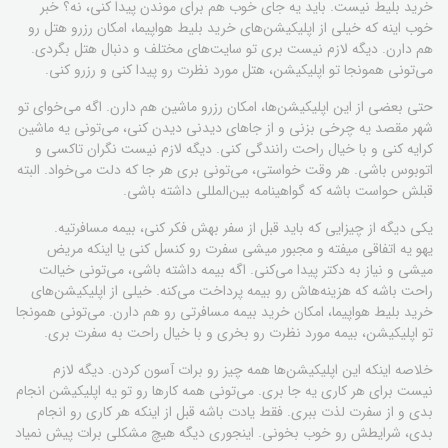
خرید بلیط نیست. باید یه جای خوب هم برای موندن پیدا کنی، نه؟ خبر
خوب اینه که خیلی از اپلیکیشن‌های خرید بلیط هواپیما، امکان رزرو هتل رو
هم دارن. دیگه لازم نیست بری تو سایت‌های مختلف و دنبال هتل بگردی.
می‌تونی همونجا تو اپلیکیشن، هتل مورد نظرت رو پیدا کنی و رزرو کنی.
حتی بعضی از این اپلیکیشن‌ها، امکان رزرو ماشین هم دارن. اگه می‌خوای تو
شهر مقصد یه چرخی بزنی و از جاهای دیدنی دیدن کنی، می‌تونی یه ماشین
کرایه کنی و با خیال راحت رانندگی کنی. دیگه لازم نیست نگران تاکسی و
اتوبوس باشی. هر وقت خواستی، می‌تونی بری هر جا که دلت می‌خواد. البته
قبلش حواست باشه که گواهینامه بین‌المللی داشته باشی.
یکی دیگه از چیزایی که باید قبل از سفر بهش فکر کنی، بیمه مسافرتیه.
یهو یه اتفاقی میفته و مجبور میشی سفرت رو کنسل کنی یا اینکه مریض
میشی و نیاز به دکتر پیدا می‌کنی. اگه بیمه داشته باشی، می‌تونی خیالت
راحت باشه که هزینه‌هاش رو بیمه پرداخت می‌کنه. خیلی از اپلیکیشن‌های
خرید بلیط هواپیما، امکان خرید بیمه مسافرتی رو هم دارن. می‌تونی همونجا
تو اپلیکیشن، بیمه مورد نظرت رو بخری و با خیال راحت به سفرت بری.
خلاصه اینکه این اپلیکیشن‌ها همه چیز رو برات آسون کردن. دیگه لازم
نیست برای هر کاری یه جا بری. می‌تونی همه کارها رو تو یه اپلیکیشن انجام
بدی و از سفرت لذت ببری. فقط یادت باشه قبل از اینکه هر کاری رو انجام
بدی، شرایطش رو خوب بخونی. اینجوری دیگه هیچ مشکلی برات پیش نمیاد