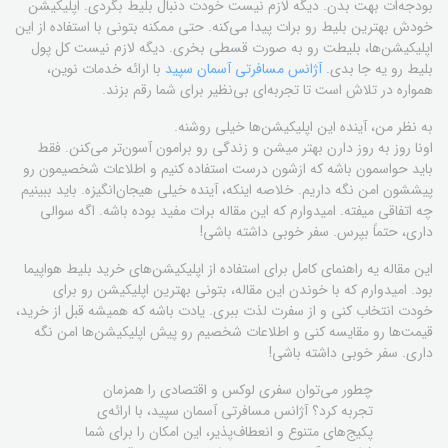
بودجه‌ات بهت بدن. دیگه لازم نیست خودت دنبال بلیط بگردی. اپلیکیشن
خودش بهترین بلیط رو برات پیدا می‌کنه. حتی ممکنه بتونی با استفاده از این
اپلیکیشن‌ها، بلیطت رو به صورت قسطی بخری. دیگه لازم نیست کل پول
بلیط رو یه جا بدی.
آژانس مسافرتی آسمان سپید
با ارائه خدمات نوین،
همواره در تلاش است تا تجربه‌ای بی‌نظیر برای شما رقم بزند.
به نظر من، آینده این اپلیکیشن‌ها خیلی روشنه.
اونا روز به روز دارن بهتر میشن و زندگی رو برامون آسون‌تر می‌کنن. فقط
باید حواسمون باشه که ازشون درست استفاده کنیم و اطلاعات شخصیمون رو
پیششون امن نگه داریم. خلاصه اینکه، آینده خیلی هیجان‌انگیزه. باید ببینیم
چه اتفاقی میفته. امیدوارم که این مقاله برات مفید بوده باشه. اگه سوالی
داری، حتماً بپرس. سفر خوبی داشته باشی!
این مقاله یه راهنمای کامل برای استفاده از اپلیکیشن‌های خرید بلیط هواپیما
بود. امیدوارم که با خوندن این مقاله، بتونی بهترین اپلیکیشن رو برای
خودت انتخاب کنی و از سفرت لذت ببری. یادت باشه که همیشه قبل از خرید،
قیمت‌ها رو مقایسه کنی و اطلاعات شخصیم رو پیش اپلیکیشن‌ها امن نگه
داری. سفر خوبی داشته باشی!
چطور می‌توان سفری لوکس و اقتصادی را همزمان
تجربه کرد؟ آژانس مسافرتی آسمان سپید، با ارائه‌ی
پکیج‌های متنوع و انعطاف‌پذیر، این امکان را برای شما