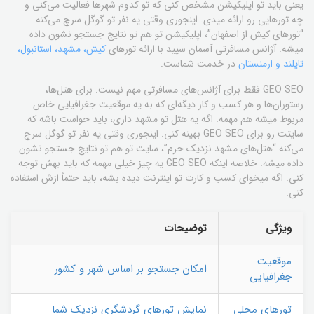
یعنی باید تو اپلیکیشن مشخص کنی که تو کدوم شهرها فعالیت می‌کنی و
چه تورهایی رو ارائه میدی. اینجوری وقتی یه نفر تو گوگل سرچ می‌کنه
“تورهای کیش از اصفهان”، اپلیکیشن تو هم تو نتایج جستجو نشون داده
میشه. آژانس مسافرتی آسمان سپید با ارائه تورهای
کیش، مشهد، استانبول،
تایلند و ارمنستان
در خدمت شماست.
GEO SEO فقط برای آژانس‌های مسافرتی مهم نیست. برای هتل‌ها،
رستوران‌ها و هر کسب و کار دیگه‌ای که به یه موقعیت جغرافیایی خاص
مربوط میشه هم مهمه. اگه یه هتل تو مشهد داری، باید حواست باشه که
سایتت رو برای GEO SEO بهینه کنی. اینجوری وقتی یه نفر تو گوگل سرچ
می‌کنه “هتل‌های مشهد نزدیک حرم”، سایت تو هم تو نتایج جستجو نشون
داده میشه. خلاصه اینکه GEO SEO یه چیز خیلی مهمه که باید بهش توجه
کنی. اگه میخوای کسب و کارت تو اینترنت دیده بشه، باید حتماً ازش استفاده
کنی.
ویژگی
توضیحات
موقعیت
امکان جستجو بر اساس شهر و کشور
جغرافیایی
تورهای محلی
نمایش تورهای گردشگری نزدیک شما