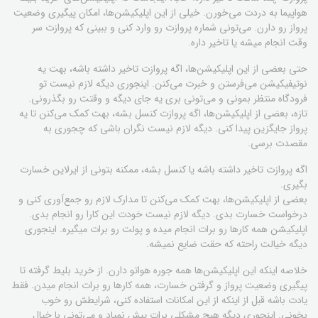
هواپیما به دردت می‌خورن. خیلی از این اپلیکیشن‌ها، امکان پیگیری وضعیت
پرواز رو دارن. می‌تونی شماره پروازت رو وارد کنی و ببینی که پروازت سر
وقت انجام میشه یا تاخیر داره.
حتی بعضی از این اپلیکیشن‌ها، اگه پروازت تاخیر داشته باشه، بهت یه
نوتیفیکیشن می‌فرستن و خبرت می‌کنن. اینجوری دیگه لازم نیست تو
فرودگاه منتظر بمونی و می‌تونی بری یه جای دیگه و وقتت رو بگذرونی.
تازه، بعضی از اپلیکیشن‌ها، اگه پروازت کنسل بشه، بهت کمک می‌کنن تا یه
پرواز جایگزین پیدا کنی. دیگه لازم نیست نگران باشی که چجوری به
مقصدت برسی.
اگه پروازت تاخیر داشته باشه یا کنسل بشه، ممکنه بتونی از ایرلاین خسارت
بگیری.
بعضی از اپلیکیشن‌ها، بهت کمک می‌کنن تا مدارک لازم رو جمع‌آوری کنی و
درخواست خسارت بدی. دیگه لازم نیست خودت این کارا رو انجام بدی.
اپلیکیشن همه کارها رو برات انجام میده و پولت رو برات میگیره. اینجوری
دیگه خیالت راحته که حقت ضایع نمیشه.
خلاصه اینکه این اپلیکیشن‌ها همه جوره هواتو دارن. از خرید بلیط گرفته تا
پیگیری وضعیت پرواز و گرفتن خسارت، همه کارها رو برات انجام میدن. فقط
یادت باشه قبل از اینکه از این امکانات استفاده کنی، شرایطش رو خوب
بخونی. اینجوری دیگه هیچ مشکلی برات پیش نمیاد و می‌تونی با خیال