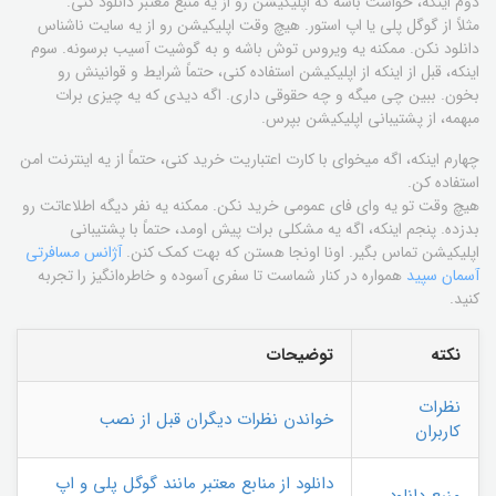
دوم اینکه، حواست باشه که اپلیکیشن رو از یه منبع معتبر دانلود کنی.
مثلاً از گوگل پلی یا اپ استور. هیچ وقت اپلیکیشن رو از یه سایت ناشناس
دانلود نکن. ممکنه یه ویروس توش باشه و به گوشیت آسیب برسونه. سوم
اینکه، قبل از اینکه از اپلیکیشن استفاده کنی، حتماً شرایط و قوانینش رو
بخون. ببین چی میگه و چه حقوقی داری. اگه دیدی که یه چیزی برات
مبهمه، از پشتیبانی اپلیکیشن بپرس.
چهارم اینکه، اگه میخوای با کارت اعتباریت خرید کنی، حتماً از یه اینترنت امن
استفاده کن.
هیچ وقت تو یه وای فای عمومی خرید نکن. ممکنه یه نفر دیگه اطلاعاتت رو
بدزده. پنجم اینکه، اگه یه مشکلی برات پیش اومد، حتماً با پشتیبانی
اپلیکیشن تماس بگیر. اونا اونجا هستن که بهت کمک کنن.
آژانس مسافرتی
آسمان سپید
همواره در کنار شماست تا سفری آسوده و خاطره‌انگیز را تجربه
کنید.
نکته
توضیحات
نظرات
خواندن نظرات دیگران قبل از نصب
کاربران
دانلود از منابع معتبر مانند گوگل پلی و اپ
منبع دانلود