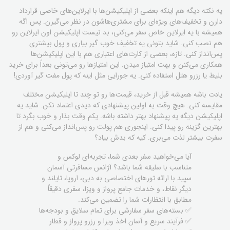
یه نکته دیگه هم اینکه بعضی از اپلیکیشن‌ها با ایرلاین‌های خاصی قرارداد
دارن و تخفیف‌های ویژه‌ای برای مشتری‌هاشون در نظر می‌گیرن. پس اگه
همیشه با یه ایرلاین خاص سفر می‌کنی، بد نیست اپلیکیشن اون ایرلاین رو
هم نصب کنی. شاید بتونی یه تخفیف خوب گیر بیاری و پول بیشتری
پس‌انداز کنی. تازه، بعضی از کارت‌های اعتباری هم با این اپلیکیشن‌ها
همکاری می‌کنن و بهت امتیاز میدن. این امتیازها رو می‌تونی بعداً برای خرید
بلیط یا رزرو هتل استفاده کنی. یه جورایی مثل اینه که پول مفت گیر آوردی!
یادت باشه همیشه قبل از خرید، قیمت‌ها رو تو چند تا اپلیکیشن مختلف
مقایسه کنی. هیچ وقت به اولین پیشنهادی که دیدی اعتماد نکن. شاید یه
اپلیکیشن دیگه یه پیشنهاد بهتر داشته باشه. یکم وقت بذار و خوب بگرد تا
بهترین گزینه رو پیدا کنی. اینجوری هم پولت رو پس‌انداز می‌کنی و هم از
سفرت بیشتر لذت می‌بری. کیه که بدش بیاد؟
آیا می‌خواهید سفر بعدی شما، تجربه‌ای لوکس و
متناسب با سلیقه شما باشد؟ آژانس مسافرتی آسمان
سپید با ارائه تورهای اختصاصی به دبی، اروپا، تایلند و
دیگر نقاط، و خدمات جامع پرواز و ویزا، سفری دقیقاً
مطابق با انتظارات شما را تضمین می‌کند.
✅ بسته‌های سفر سفارشی برای تمام سلایق و بودجه‌ها
✅ فرآیند سریع و آسان اخذ ویزا و رزرو پرواز و قطار