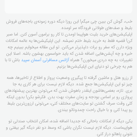
خب، گوش کن ببین چی میگم! این روزا دیگه دوره زمونه‌ی باجه‌های فروش
بلیط و صف‌های طولانی فرودگاه سر اومده.
اپلیکیشن‌های خرید بلیت هواپیما اومدن تا کار رو برامون آسون کنن. اما صبر
کن! قضیه فقط به خرید بلیط ختم نمیشه. این اپلیکیشن‌ها یه عالمه امکانات
ویژه دارن که سفر رو برات دلپذیرتر می‌کنن. تو این مقاله میخوایم ببینیم چه
خبره و چه آپشن‌هایی اضافه شدن که باید حواسمون بهشون باشه. اصلا این
تغییرات به چه دردی میخورن؟ همراه
آژانس مسافرتی آسمان سپید
باش تا با
هم یه چرخی تو دنیای این اپلیکیشن‌ها بزنیم.
از رزرو هتل و ماشین گرفته تا پیگیری وضعیت پرواز و اطلاع از تاخیرها، همه
چیز تو این اپلیکیشن‌ها جمع شده. دیگه لازم نیست برای هر کاری یه جا
بری. تازه، بعضی‌هاشون اینقدر باهوش شدن که می‌تونن بهترین پیشنهادهای
پروازی رو بر اساس بودجه و زمان سفرت بهت بدن. فکرشو بکن! بدون اینکه
کلی وقت صرف گشتن تو سایت‌های مختلف کنی، می‌تونی ارزون‌ترین بلیط
رو پیدا کنی و با خیال راحت چمدوناتو ببندی.
یکی دیگه از امکانات باحالی که جدیدا اضافه شده، امکان انتخاب صندلی تو
هواپیماست. دیگه لازم نیست نگران باشی که وسط دو نفر دیگه گیر بیفتی و
نتونی پاهاتو دراز کنی.