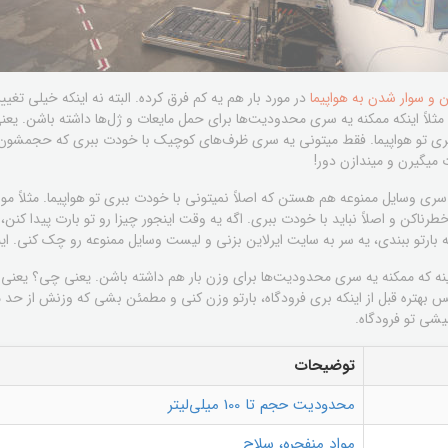
 و سوار شدن به هواپیما
در مورد بار هم یه کم فرق کرده. البته نه اینکه خیلی تغی
اً اینکه ممکنه یه سری محدودیت‌ها برای حمل مایعات و ژل‌ها داشته باشن. یعنی
 میگیرن و میندازن دور!
 سری وسایل ممنوعه هم هستن که اصلاً نمیتونی با خودت ببری تو هواپیما. مثلاً موا
خطرناکن و اصلاً نباید با خودت ببری. اگه یه وقت اینجور چیزا رو تو بارت پیدا کن
ه بارتو ببندی، یه سر به سایت ایرلاین بزنی و لیست وسایل ممنوعه رو چک کنی. ای
ینه که ممکنه یه سری محدودیت‌ها برای وزن بار هم داشته باشن. یعنی چی؟ یعنی ا
س بهتره قبل از اینکه بری فرودگاه، بارتو وزن کنی و مطمئن بشی که وزنش از حد
یشی تو فرودگاه.
توضیحات
محدودیت حجم تا 100 میلی‌لیتر
مواد منفجره، سلاح