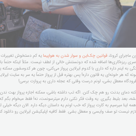
ون ماجرای کرونا،
قوانین چک‌این و سوار شدن به هواپیما
یه کم دستخوش تغییرات شد
 ریزه‌کاری‌ها اضافه شده که دونستنش خالی از لطف نیست. مثلاً اینکه حتماً باید
ستگی به اینم داره که داری با کدوم ایرلاین پرواز می‌کنی، چون هر کدومشون ممک
ه که هر خونه‌ای یه قانون داره! پس بهتره قبل از پرواز حتماً یه سر به سایت ایرلا
فرودگاه معطل بشی، اونم درست وقتی که عجله داری به پروازت برسی!
ممکنه دمای بدنت رو هم چک کنن. اگه تب داشته باشی، ممکنه اجازه پرواز بهت ن
شه، بعد بلیط بگیری. یه وقت فکر نکنی دارم میترسونمت، نه! فقط میخوام بگم ک
ه اینا میرسیم به کارت پرواز که خب اونم یه داستان دیگه داره. الان دیگه خیلی از 
لازم نیست تو صف وایسی و معطل بشی. فقط کافیه اپلیکیشن ایرلاین رو دانلود کنی