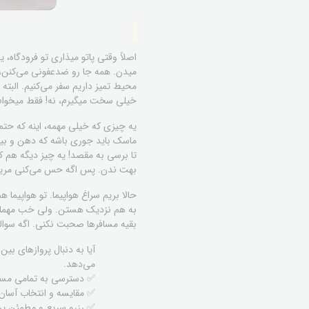
اصلاً وقتی پاتو میذاری تو فرودگاه،
میدن. همه جا رو ضدعفونی می‌کنن، ا
محیط تمیز داریم سفر می‌کنیم. البته
خیلی سخت میگیرم، نه! فقط میخوام ب
یه چیزی که خیلی مهمه، اینه که حتم
ماسک باید جوری باشه که دهن و بینی
تا برسی به مقصد! یه چیز دیگه هم که
بهت ندن. پس اگه حس می‌کنی مریضی،
حالا بریم سراغ هواپیما. تو هواپیما 
به هم نزدیک هستن. ولی خب مهماندار
بقیه مسافرها صحبت نکنی. اگه سوالی
آیا به دنبال پروازهای بی
می‌دهد.
✅ دسترسی به تمامی مسیر
✅ مقایسه و انتخاب آسان ا
✅ رزرو سریع و مطمئن پر