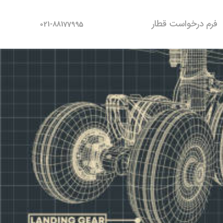
فرم درخواست قطار
021-88177995