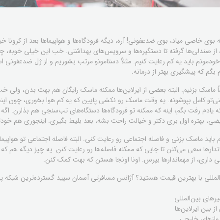
 یه بوی خاصی میاد، بوی ضدعفونی! آره، دیگه فرودگاه‌ها و هواپیماها بعد از کرونا
ز صندلی‌ها گرفته تا دستگیره‌ها و سرویس‌های بهداشتی. خب این خیلی خوبه، چون
 خودمونم باید یه کم رعایت کنیم. مثلاً دستامونو مرتب بشوریم و از ژل ضدعفونی اس
گم که پیشگیری بهتر از درمانه.
اً ماسک بزنیم. البته بعضی از ایرلاین‌ها ممکنه ماسک رایگان هم بهت بدن، ولی
‌تو کامل بپوشونه. یه وقت ماسک رو نکشی پایین که یه کم هوا بخوری، چون اینج
 یادم رفت بگم، اینه که ممکنه تو فرودگاه‌ها دستگاه‌های تب‌سنجی هم بذارن. اگه 
 بهتره اول بری دکتر و خیالت راحت بشه، بعد بلیط بگیری. اینجوری هم خودتو
هم باید ماسک بزنی و فاصله‌ اجتماعی رو رعایت کنی. البته فاصله‌ اجتماعی تو هواپ
ها سعی می‌کنن تا جایی که ممکنه فاصله‌ها رو رعایت کنن. یه چیز دیگه هم که م
 داری، از مهماندارها بپرس. اونا اونجا هستن که بهت کمک کنن.
ن‌المللی با بهترین قیمت هستید؟ آژانس مسافرتی آسمان سپید گسترده‌ترین شبکه پروا
های بین‌المللی
ز بین ایرلاین‌ها
وازهای خارجی