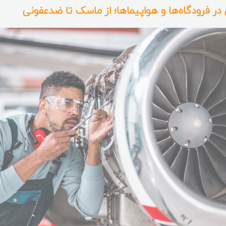
ر فرودگاه‌ها و هواپیماها؛ از ماسک تا ضدعفونی