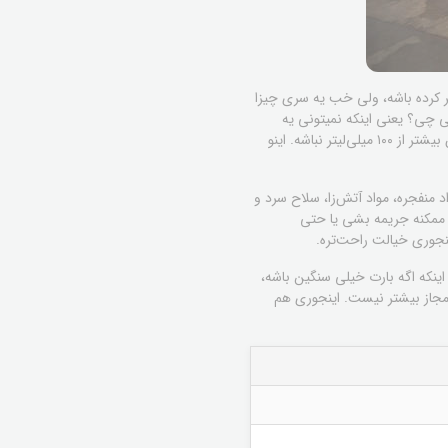
یر کرده باشه، ولی خب یه سری چیزا
 چی؟ یعنی اینکه نمیتونی یه
بطری بزرگ شامپو یا کرم با خودت ببری تو هواپیما. فقط میتونی یه سری ظرف‌های کوچیک با خودت ببری که حجمشون بیشتر از ۱۰۰ میلی‌لیتر نباشه. اینو
د منفجره، مواد آتش‌زا، سلاح سرد و
ن، ممکنه جریمه بشی یا حتی
نجوری خیالت راحت‌تره.
ینکه اگه بارت خیلی سنگین باشه،
 مجاز بیشتر نیست. اینجوری هم