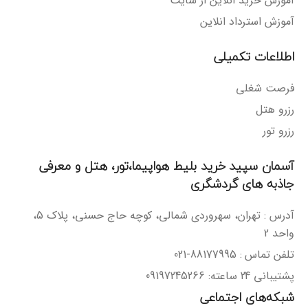
آموزش خرید آنلاین از سایت
آموزش استرداد انلاین
اطلاعات تکمیلی
فرصت شغلی
رزرو هتل
رزرو تور
آسمان سپید خرید بلیط هواپیما،تور، هتل و معرفی
جاذبه های گردشگری
آدرس : تهران، سهروردی شمالی، کوچه حاج حسنی، پلاک 5،
واحد 2
تلفن تماس : 88177995-021
پشتیبانی 24 ساعته: 09197245266
شبکه‌های اجتماعی