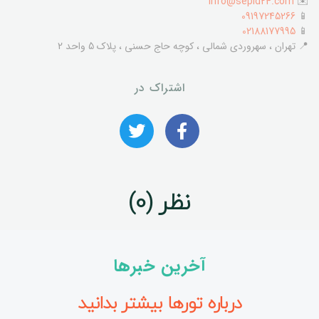
info@sepid24.com
✉️
09197245266
📱
02188177995
📱
📍 تهران ، سهروردی شمالی ، کوچه حاج حسنی ، پلاک 5 واحد 2
اشتراک در
نظر (0)
آخرین خبرها
درباره تورها بیشتر بدانید