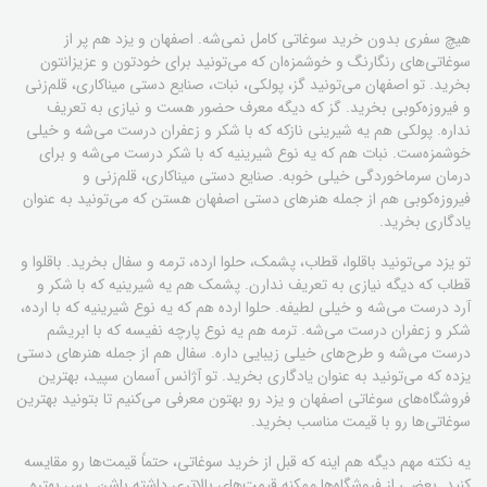
هیچ سفری بدون خرید سوغاتی کامل نمی‌شه. اصفهان و یزد هم پر از
سوغاتی‌های رنگارنگ و خوشمزه‌ان که می‌تونید برای خودتون و عزیزانتون
بخرید. تو اصفهان می‌تونید گز، پولکی، نبات، صنایع دستی میناکاری، قلم‌زنی
و فیروزه‌کوبی بخرید. گز که دیگه معرف حضور هست و نیازی به تعریف
نداره. پولکی هم یه شیرینی نازکه که با شکر و زعفران درست می‌شه و خیلی
خوشمزه‌ست. نبات هم که یه نوع شیرینیه که با شکر درست می‌شه و برای
درمان سرماخوردگی خیلی خوبه. صنایع دستی میناکاری، قلم‌زنی و
فیروزه‌کوبی هم از جمله هنرهای دستی اصفهان هستن که می‌تونید به عنوان
یادگاری بخرید.
تو یزد می‌تونید باقلوا، قطاب، پشمک، حلوا ارده، ترمه و سفال بخرید. باقلوا و
قطاب که دیگه نیازی به تعریف ندارن. پشمک هم یه شیرینیه که با شکر و
آرد درست می‌شه و خیلی لطیفه. حلوا ارده هم که یه نوع شیرینیه که با ارده،
شکر و زعفران درست می‌شه. ترمه هم یه نوع پارچه نفیسه که با ابریشم
درست می‌شه و طرح‌های خیلی زیبایی داره. سفال هم از جمله هنرهای دستی
یزده که می‌تونید به عنوان یادگاری بخرید. تو آژانس آسمان سپید، بهترین
فروشگاه‌های سوغاتی اصفهان و یزد رو بهتون معرفی می‌کنیم تا بتونید بهترین
سوغاتی‌ها رو با قیمت مناسب بخرید.
یه نکته مهم دیگه هم اینه که قبل از خرید سوغاتی، حتماً قیمت‌ها رو مقایسه
کنید. بعضی از فروشگاه‌ها ممکنه قیمت‌های بالاتری داشته باشن. پس بهتره