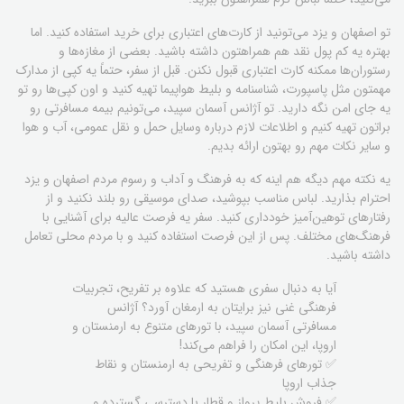
تو اصفهان و یزد می‌تونید از کارت‌های اعتباری برای خرید استفاده کنید. اما
بهتره یه کم پول نقد هم همراهتون داشته باشید. بعضی از مغازه‌ها و
رستوران‌ها ممکنه کارت اعتباری قبول نکنن. قبل از سفر، حتماً یه کپی از مدارک
مهمتون مثل پاسپورت، شناسنامه و بلیط هواپیما تهیه کنید و اون کپی‌ها رو تو
یه جای امن نگه دارید. تو آژانس آسمان سپید، می‌تونیم بیمه مسافرتی رو
براتون تهیه کنیم و اطلاعات لازم درباره وسایل حمل و نقل عمومی، آب و هوا
و سایر نکات مهم رو بهتون ارائه بدیم.
یه نکته مهم دیگه هم اینه که به فرهنگ و آداب و رسوم مردم اصفهان و یزد
احترام بذارید. لباس مناسب بپوشید، صدای موسیقی رو بلند نکنید و از
رفتارهای توهین‌آمیز خودداری کنید. سفر یه فرصت عالیه برای آشنایی با
فرهنگ‌های مختلف. پس از این فرصت استفاده کنید و با مردم محلی تعامل
داشته باشید.
آیا به دنبال سفری هستید که علاوه بر تفریح، تجربیات
فرهنگی غنی نیز برایتان به ارمغان آورد؟ آژانس
مسافرتی آسمان سپید، با تورهای متنوع به ارمنستان و
اروپا، این امکان را فراهم می‌کند!
✅ تورهای فرهنگی و تفریحی به ارمنستان و نقاط
جذاب اروپا
✅ فروش بلیط پرواز و قطار با دسترسی گسترده و