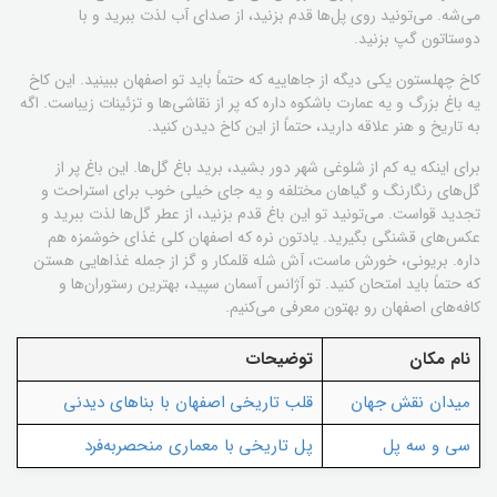
می‌شه. می‌تونید روی پل‌ها قدم بزنید، از صدای آب لذت ببرید و با
دوستاتون گپ بزنید.
کاخ چهلستون یکی دیگه از جاهاییه که حتماً باید تو اصفهان ببینید. این کاخ
یه باغ بزرگ و یه عمارت باشکوه داره که پر از نقاشی‌ها و تزئینات زیباست. اگه
به تاریخ و هنر علاقه دارید، حتماً از این کاخ دیدن کنید.
برای اینکه یه کم از شلوغی شهر دور بشید، برید باغ گل‌ها. این باغ پر از
گل‌های رنگارنگ و گیاهان مختلفه و یه جای خیلی خوب برای استراحت و
تجدید قواست. می‌تونید تو این باغ قدم بزنید، از عطر گل‌ها لذت ببرید و
عکس‌های قشنگی بگیرید. یادتون نره که اصفهان کلی غذای خوشمزه هم
داره. بریونی، خورش ماست، آش شله قلمکار و گز از جمله غذاهایی هستن
که حتماً باید امتحان کنید. تو آژانس آسمان سپید، بهترین رستوران‌ها و
کافه‌های اصفهان رو بهتون معرفی می‌کنیم.
نام مکان
توضیحات
میدان نقش جهان
قلب تاریخی اصفهان با بناهای دیدنی
سی و سه پل
پل تاریخی با معماری منحصربه‌فرد