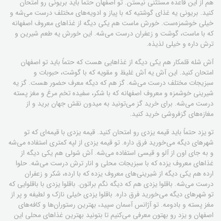
هم از این قاعده مستثنی نیستن. تو اصفهان حتماً باید بریونی رو امتحان
کنید. بریونی یه غذای گوشتیه که با پیاز و ادویه‌های مختلف درست می‌شه و
خیلی خوشمزه‌ست. خورش ماست هم یکی دیگه از غذاهای معروف اصفهانه
که با ماست، گوشت و زعفران درست می‌شه. این خورش یه طعم شیرین و
ترش داره و خیلی لذیذه.
آش شله قلمکار هم یکی دیگه از غذاهایی هست که حتماً باید تو اصفهان
امتحان کنید. این آش یه آش غلیظ و مقویه که با گوشت، حبوبات و
سبزیجات مختلف درست می‌شه. گز هم که دیگه معرف حضور هست. گز یه
شیرینی خوشمزه و معروف اصفهانه که با شکر، سفیده تخم مرغ و مغز پسته
درست می‌شه. برای خرید گز می‌تونید به میدون نقش جهان برید و از
مغازه‌های گزفروشی خرید کنید.
تو یزد حتماً باید قیمه یزدی رو امتحان کنید. قیمه یزدی با قیمه‌ای که تو
شهرهای دیگه می‌خورید فرق داره. تو قیمه یزدی از لپه کمتری استفاده می‌شه
و به جای اون از آلو و قیسی استفاده می‌شه. آش شولی هم یکی دیگه از
غذاهای معروف یزده که با سبزیجات محلی و انار ترش درست می‌شه. حلوا
ارده هم یکی دیگه از شیرینی‌های معروف یزده که با ارده، شکر و زعفران
درست می‌شه. باقلوا یزدی هم که دیگه نگم براتون. باقلوا یزدی با باقلوایی که
تو شهرهای دیگه می‌خورید فرق داره. باقلوا یزدی خیلی نازک و لطیفه و پر از
مغز پسته و بادومه. تو آژانس آسمان سپید، بهترین رستوران‌ها و کافه‌های
اصفهان و یزد رو بهتون معرفی می‌کنیم تا بتونید بهترین غذاهای محلی این