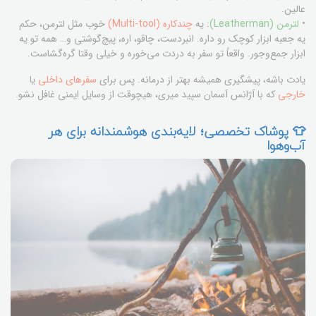
عالین.
•
لترمن (Leatherman)
: یه
چندکاره (Multi-tool)
خوب مثل لترمن، حکم
یه جعبه ابزار کوچک رو داره. انبردست، چاقو، اره، پیچ‌گوشتی و… همه تو یه
ابزار جمع‌وجور. واقعاً تو سفر به دردت می‌خوره و خیلی وقتا گره‌گشاست.
یادت باشه، پیشگیری همیشه بهتر از درمانه. پس برای
سفرهای داخلی
یا
خارجی
که با آژانس آسمان سپید میری، هیچوقت از وسایل ایمنی غافل نشو.
👕 پوشاک تخصصی؛ لایه‌بندی هوشمندانه برای هر
آب‌وهوا