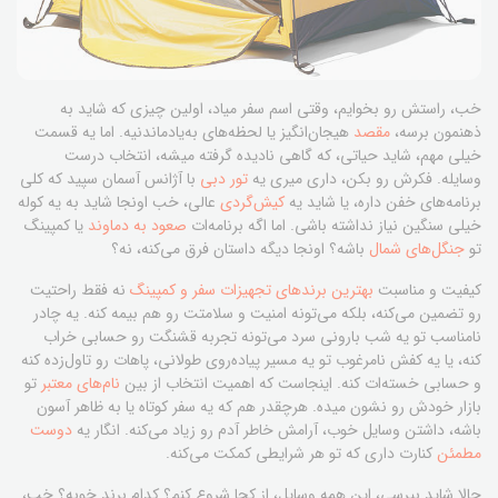
خب، راستش رو بخوایم، وقتی اسم سفر میاد، اولین چیزی که شاید به
ذهنمون برسه،
مقصد
هیجان‌انگیز یا لحظه‌های به‌یادماندنیه. اما یه قسمت
خیلی مهم، شاید حیاتی، که گاهی نادیده گرفته میشه، انتخاب درست
وسایله. فکرش رو بکن، داری میری یه
تور دبی
با آژانس آسمان سپید که کلی
برنامه‌های خفن داره، یا شاید یه
کیش‌گردی
عالی، خب اونجا شاید به یه کوله
خیلی سنگین نیاز نداشته باشی. اما اگه برنامه‌ات
صعود به دماوند
یا کمپینگ
تو
جنگل‌های شمال
باشه؟ اونجا دیگه داستان فرق می‌کنه، نه؟
کیفیت و مناسبت
بهترین برندهای تجهیزات سفر و کمپینگ
نه فقط راحتیت
رو تضمین می‌کنه، بلکه می‌تونه امنیت و سلامتت رو هم بیمه کنه. یه چادر
نامناسب تو یه شب بارونی سرد می‌تونه تجربه قشنگت رو حسابی خراب
کنه، یا یه کفش نامرغوب تو یه مسیر پیاده‌روی طولانی، پاهات رو تاول‌زده کنه
و حسابی خسته‌ات کنه. اینجاست که اهمیت انتخاب از بین
نام‌های معتبر
تو
بازار خودش رو نشون میده. هرچقدر هم که یه سفر کوتاه یا به ظاهر آسون
باشه، داشتن وسایل خوب، آرامش خاطر آدم رو زیاد می‌کنه. انگار یه
دوست
مطمئن
کنارت داری که تو هر شرایطی کمکت می‌کنه.
حالا شاید بپرسی، این همه وسایل، از کجا شروع کنم؟ کدام برند خوبه؟ خب،