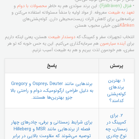
•
فنژال (Fjällräven)
: این برند سوئدی هم به خاطر
محصولات با دوام
و
تعهد به طبیعت
معروفه. از مواد اولیه با منشأ مسئولانه استفاده می‌کنن و
برنامه‌هایی برای کاهش اثرات زیست‌محیطی دارن. کوله‌پشتی‌های
Kånken
شون خیلی محبوب هستن.
انتخاب تجهیزات سفر و کمپینگ که
دوستدار طبیعت
هستن، یعنی اینکه داریم
برای
آینده سیاره‌مون
هم سرمایه‌گذاری می‌کنیم. این یه حس خوبه که تو هر
سفری، هم خودمون لذت ببریم و هم به طبیعت آسیب نزنیم.
پرسش
پاسخ
۱. بهترین
برندهایی مانند Osprey، Deuter و Gregory
برندهای
به دلیل طراحی ارگونومیک، دوام و راحتی بالا
کوله‌پشتی
جزو بهترین‌ها هستند.
کدامند؟
۲. برای
کمپینگ در
برای شرایط زمستانی و برفی، چادرهای چهار
زمستان، چه
فصله از برندهایی مانند MSR و Hilleberg
نوع چادری
توصیه می‌شوند که مقاومت بالایی در برابر