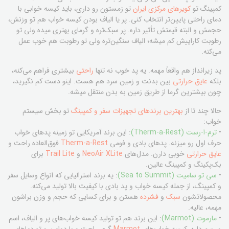
کمپینگ تو
کویرهای مرکزی ایران
تو زمستون رو داری، باید کیسه خوابی با
دمای راحتی پایین‌تر انتخاب کنی. پر یا الیاف بودن کیسه خواب هم تو وزنش،
حجمش و البته قیمتش تأثیر داره. پر سبک‌تره و گرمای بهتری میده ولی تو
رطوبت کاراییش کم میشه؛ الیاف سنگین‌تره ولی تو رطوبت هم خوب عمل
می‌کنه.
پد زیرانداز هم واقعاً مهمه. یه پد خوب نه تنها
راحتی
بیشتری فراهم می‌کنه،
بلکه
عایق حرارتی
بین بدنت و زمین سرد هم هست. اینو دست کم نگیرید،
چون بیشترین گرما از طریق زمین به بدن منتقل میشه.
حالا چند تا از
بهترین برندهای تجهیزات سفر و کمپینگ
تو بخش سیستم
خواب:
•
ترم-ا-رست (Therm-a-Rest)
: این برند آمریکایی تو زمینه پدهای خواب
حرف اول رو میزنه. پدهای بادی و فومی
Therm-a-Rest
فوق‌العاده راحت و
عایق حرارتی
خوبی دارن. مدل‌های
NeoAir XLite
و
Trail Lite
برای
بک‌پکینگ و کمپینگ عالین.
•
سی تو سامیت (Sea to Summit)
: یه برند استرالیایی که انواع وسایل سفر
و کمپینگ، از جمله کیسه خواب و پد بادی با کیفیت بالا تولید می‌کنه.
محصولاتشون
سبک
و
فشرده
هستن و برای کسایی که حجم و وزن براشون
مهمه، عالیه.
•
مارموت (Marmot)
: این برند هم تو تولید کیسه خواب‌های پر و الیاف، اسم