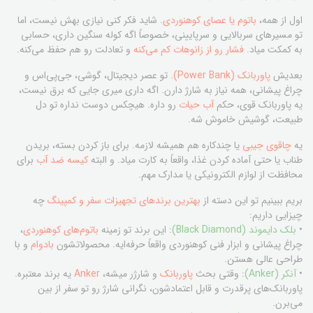
اول از همه،
باتوم یا عصای کوهنوردی
. شاید فکر کنی نیازی بهش نیست، اما
تو مسیرهای سربالایی و سرپایینی، خصوصاً اگه کوله سنگین داری، حسابی
به کمکت میاد.
فشار رو از زانوهات کم می‌کنه
و تعادلت رو هم حفظ می‌کنه.
بعدیش
پاوربانک (Power Bank)
. تو عصر دیجیتال، گوشی، جی‌پی‌اس و
چراغ پیشانی، همه نیاز به شارژ دارن. اگه داری میری جایی که برق نیست،
یه پاوربانک قوی، حکم
آب حیات
رو داره. هیچکس دوست نداره تو دل
طبیعت، گوشیش خاموش شه.
یه
چاقوی جیبی
یا چندکاره هم همیشه لازمه. برای باز کردن بسته، بریدن
طناب یا حتی آماده کردن غذا، واقعاً به کارت میاد. و البته
کیسه ضد آب
برای
محافظت از لوازم الکترونیکی یا مدارک مهم.
بریم ببینیم تو این دسته از
بهترین برندهای تجهیزات سفر و کمپینگ
چه
چیزایی داریم:
•
بلک دایموند (Black Diamond)
: این برند تو زمینه
باتوم‌های کوهنوردی
،
چراغ پیشانی و ابزار فنی کوهنوردی واقعاً حرفه‌ایه. محصولاتشون
بادوام
و با
طراحی عالی هستن.
•
آنکر (Anker)
: وقتی بحث
پاوربانک
و شارژر میشه،
Anker
یه برند معتبره.
پاوربانک‌های پرقدرت و قابل اعتمادشون، نگرانی شارژ رو تو سفر از بین
می‌برن.