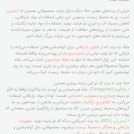
خیلی از برندهای معتبر، حالا دیگه دنبال تولید محصولاتی هستن که
کمترین
آسیب
رو به محیط زیست برسونن. این یعنی استفاده از مواد بازیافتی،
کاهش مصرف آب و انرژی تو فرایند تولید، استفاده از مواد اولیه ارگانیک و
حتی حمایت از پروژه‌های حفاظت از طبیعت. ما هم به عنوان مصرف‌کننده،
می‌تونیم با انتخاب‌های خودمون، به این حرکت بزرگ کمک کنیم.
مثلاً، یه برند که از
نایلون بازیافتی
برای کوله‌پشتی‌هاش استفاده می‌کنه، یا
شرکتی که تو تولید لباس از
پشم مرینو پایدار
بهره می‌بره، واقعاً شایسته
حمایته. این نوع انتخاب‌ها نه تنها به
حفظ سیاره‌مون
کمک می‌کنه، بلکه
معمولاً محصولاتشون هم دوام بیشتری دارن و نیازی نیست زود به زود
عوضشون کنیم که خودش دوباره به محیط زیست کمک می‌کنه.
حالا چند تا برند که تو این زمینه پیشرو هستن:
•
پاتاگونیا (Patagonia)
: قبلاً هم اسمش رو آوردم، اما پاتاگونیا واقعاً یه الگو
تو زمینه
پایداری
و
مسئولیت اجتماعی
هست. اونا از مواد بازیافتی استفاده
می‌کنن، به
کشاورزی ارگانیک
حمایت می‌کنن و بخشی از سودشون رو به
گروه‌های محیط زیستی میدن. اگه یه محصول از پاتاگونیا بخری، مطمئنی که
پولت داره تو مسیر درستی خرج میشه.
•
آر‌سی‌ئی (RCE)
: یه برند آمریکایی دیگه که تو زمینه تولید
تجهیزات
بازیافتی
و
سازگار با محیط زیست
پیشروه. محصولاتی مثل کوله‌پشتی و
لباس از مواد بازیافتی تولید می‌کنن.