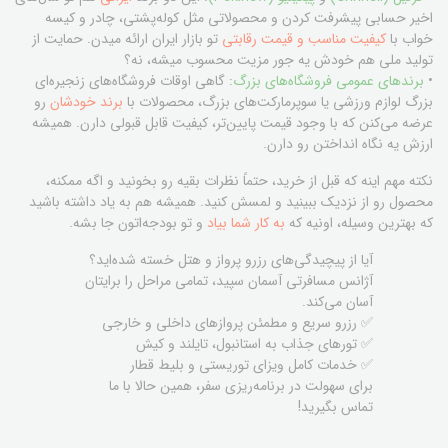
اخیر حسابی پیشرفت کردن و محصولاتی مثل کوله‌پشتی، چادر و کیسه
خواب با
کیفیت مناسب و قیمت رقابتی
تو بازار ایران ارائه میدن. حمایت از
تولید ملی هم خودش یه جور مزیت محسوب میشه، نه؟
•
برندهای عمومی فروشگاه‌های بزرگ
: گاهی اوقات فروشگاه‌های زنجیره‌ای
بزرگ لوازم ورزشی یا سوپرمارکت‌های بزرگ، محصولات با
برند خودشان
رو
عرضه می‌کنن که با وجود قیمت پایین‌تر، کیفیت قابل قبولی دارن. همیشه
ارزش یه نگاه انداختن رو دارن.
نکته مهم اینه که قبل از خرید، حتماً نظرات بقیه رو بخونید و اگه ممکنه،
محصول رو از نزدیک ببینید و لمسش کنید. همیشه هم به یاد داشته باشید
که بهترین وسیله، اونیه که
به کار شما بیاد
و تو بودجه‌اتون جا بشه.
آیا از پیچیدگی‌های رزرو پرواز و هتل خسته شده‌اید؟
آژانس مسافرتی آسمان سپید، تمامی مراحل را برایتان
آسان می‌کند.
✅ رزرو سریع و مطمئن پروازهای داخلی و خارجی
✅ تورهای جذاب به استانبول، تایلند و کیش
✅ خدمات کامل ویزای توریستی و بلیط قطار
برای سهولت در برنامه‌ریزی سفر، همین حالا با ما
تماس بگیرید!