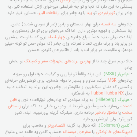
بستگی به این داره که کجا و تو چه شرایطی می‌خوای ازش استفاده کنی. یه
چادر برای
کویرنوردی
تو
یزد
با یه چادر برای
ارتفاعات البرز
، حسابی فرق داره.
چادرهای
سه فصله
برای بهار، تابستان و پاییز (غیر از سرمای شدید) عالین.
اینا سبک‌ترن و تهویه بهتری دارن. اما اگه می‌خوای بری تو دل زمستون یا
ارتفاعات برفی، باید حتماً سراغ چادرهای
چهار فصله
بری که مقاومت بیشتری
در برابر باد و برف دارن. تعداد نفرات، وزن چادر (که موقع حمل تو کوله خیلی
مهمه)، و مقاومت در برابر آب و باد، از فاکتورهای کلیدی هستن.
حالا بریم سراغ چند تا از
بهترین برندهای تجهیزات سفر و کمپینگ
تو بخش
چادر:
•
ام‌اس‌آر (MSR)
: این برند واقعاً تو نوآوری و کیفیت حرف اول رو میزنه.
چادرهای
MSR
سبک، مقاوم و بسیار با دوام هستن. برای کوهنوردان حرفه‌ای
و کسایی که دنبال سبک‌ترین و مقاوم‌ترین چادرن، این برند یه انتخاب عالیه.
مدل
Hubba Hubba NX
یه شاهکاره.
•
هیلبرگ (Hilleberg)
: یه برند سوئدی که چادرهای فوق‌العاده قوی و
قابل
اعتماد
می‌سازه، خصوصاً برای شرایط آب‌وهوایی خیلی بد. اگه برای
زمستان
سخت
یا
مناطق بادخیز
برنامه داری، هیلبرگ گزینه بی‌رقیبیه. البته، کمی
گرون‌تره، ولی ارزشش رو داره.
•
کلمن (Coleman)
: اگه دنبال یه گزینه
اقتصادی‌تر
و مناسب برای
کمپینگ‌های خانوادگی
یا
سفرهای دوستانه
هستی، کلمن یه عالمه مدل متنوع