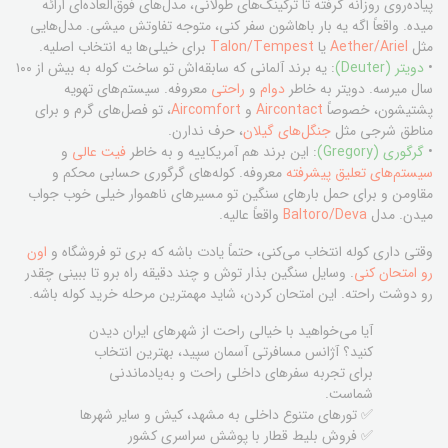
پیاده‌روی روزانه گرفته تا ترکینگ‌های طولانی، مدل‌های فوق‌العاده‌ای ارائه
میده. واقعاً اگه یه بار باهاشون سفر کنی، متوجه تفاوتش میشی. مدل‌هایی
مثل
Aether/Ariel
یا
Talon/Tempest
برای خیلی‌ها یه انتخاب اصلیه.
•
دویتر (Deuter)
: یه برند آلمانی که سابقه‌اش تو ساخت کوله به بیش از ۱۰۰
سال میرسه. دویتر به خاطر
دوام
و
راحتی
معروفه. سیستم‌های تهویه
پشتیشون، خصوصاً
Aircontact
و
Aircomfort
، تو فصل‌های گرم و برای
مناطق شرجی مثل
جنگل‌های گیلان
، حرف ندارن.
•
گرگوری (Gregory)
: این برند هم آمریکاییه و به خاطر
فیت عالی
و
سیستم‌های تعلیق پیشرفته
معروفه. کوله‌های گرگوری حسابی محکم و
مقاومن و برای حمل بارهای سنگین تو مسیرهای ناهموار خیلی خوب جواب
میدن. مدل
Baltoro/Deva
واقعاً عالیه.
وقتی داری کوله انتخاب می‌کنی، حتماً یادت باشه که بری تو فروشگاه و
اون
رو امتحان کنی
. وسایل سنگین بذار توش و چند دقیقه راه برو تا ببینی چقدر
رو دوشت راحته. این امتحان کردن، شاید مهمترین مرحله خرید کوله باشه.
آیا می‌خواهید با خیالی راحت از شهرهای ایران دیدن
کنید؟ آژانس مسافرتی آسمان سپید، بهترین انتخاب
برای تجربه سفرهای داخلی راحت و به‌یادماندنی
شماست.
✅ تورهای متنوع داخلی به مشهد، کیش و سایر شهرها
✅ فروش بلیط قطار با پوشش سراسری کشور