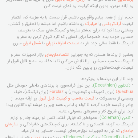
رو ارائه میدن، بدون اینکه کیفیت رو فدای قیمت کنن.
خب، اول از همه، بیایم واقع‌بین باشیم. قرار نیست با یه هزینه کم، انتظار
کیفیت
آرک‌تریکس
یا
هیلبرگ
رو داشته باشیم. اما میشه با تحقیق و گشتن،
وسایلی پیدا کرد که برای بیشتر سفرها و کمپینگ‌های سبک تا متوسط،
حسابی جواب بده. خصوصاً برای کسایی که تازه شروع کردن به سفر و
کمپینگ یا فقط سالی چند بار به
طبیعت اطراف تهران
یا
شمال ایران
میرن.
بعضی از برندها هستن که یه جورایی
اقتصاددان‌های
بازار تجهیزات سفر و
کمپینگ محسوب میشن. اونا تلاش می‌کنن تا با حفظ یه سطح قابل قبول از
کیفیت، قیمت‌هاشون رو پایین نگه دارن.
چند تا از این برندها و رویکردها:
•
دکاتلون (Decathlon)
: این غول فرانسوی، با برندهای داخلی خودش مثل
Quechua
(برای کمپینگ و کوهنوردی) و
Forclaz
(برای ترکینگ)، طیف
وسیعی از محصولات با
قیمت مناسب و کیفیت قابل قبول
رو ارائه میده. از
چادر و کیسه خواب گرفته تا کوله و لباس، همه چیز رو میشه تو دکاتلون پیدا
کرد. برای شروع کار و سفرهای معمولی، عالیه.
•
کلمن (Coleman)
: همونطور که قبل‌تر گفتم، کلمن تو زمینه چادر و لوازم
کمپینگ یه گزینه اقتصادی و با کیفیته. برای کمپینگ‌های خانوادگی و
سفرهای
جاده‌ای
که نیاز به تجهیزات فوق‌حرفه‌ای نیست، حسابی به کار میاد.
•
گرنیل (Grinnell)
و
پیکینیو (Pekinew)
: این دو برند
ایرانی
هم تو سال‌های