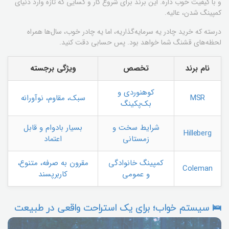
و با کیفیت خوب داره. این برند برای شروع کار و کسایی که تازه وارد دنیای
کمپینگ شدن، عالیه.
درسته که خرید چادر یه سرمایه‌گذاریه، اما یه چادر خوب، سال‌ها همراه
لحظه‌های قشنگ شما خواهد بود. پس حسابی دقت کنید.
نام برند
تخصص
ویژگی برجسته
کوهنوردی و
MSR
سبک، مقاوم، نوآورانه
بک‌پکینگ
شرایط سخت و
بسیار بادوام و قابل
Hilleberg
زمستانی
اعتماد
کمپینگ خانوادگی
مقرون به صرفه، متنوع،
Coleman
و عمومی
کاربرپسند
🛌 سیستم خواب؛ برای یک استراحت واقعی در طبیعت