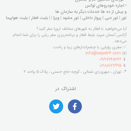
• اجاره خودروهای لوکس
و بیش از ده ها خدمات دیگر به سازمان ها
تور | تور دبی | پرواز داخلی | تور مشهد | ویزا | | بلیت قطار | بلیت هواپیما
آیا می‌خواهید با قطار به شهرهای مختلف اروپا سفر کنید؟
آژانس آسمان سپید بلیط قطار و برنامه‌ریزی سفر ریلی را برای شما انجام
می‌دهد.
✅ سفری رؤیایی با چشم‌اندازهای زیبا و راحت.
info@sepid24.com
✉️
09197245266
📱
02188177995
📱
📍 تهران ، سهروردی شمالی ، کوچه حاج حسنی ، پلاک 5 واحد 2
اشتراک در