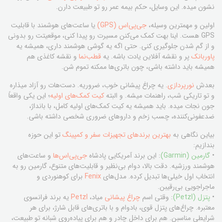
نشون میده. این وسایل، حکم بیمه عمر رو تو طبیعت دارن.
اولین و مهمترین وسیله،
جی‌پی‌اس (GPS)
یا ساعت‌های هوشمند با قابلیت
GPS هست. اینا بهت کمک می‌کنن مسیرت رو پیدا کنی، موقعیتت رو بدونی
و از گم شدن جلوگیری کنی. حتی اگه یه گوشی هوشمند داری، همیشه یه
پاوربانک
پر و نقشه آفلاین یادت باشه. یه
قطب‌نما
و نقشه کاغذی هم
همیشه باید داشته باشی، چون باتری‌ها ممکنه تموم شن.
بعدش
نورپردازی
. یه چراغ پیشانی خوب، ضروریه. دست‌هات رو آزاد میذاره
و تو تاریکی شب، راهنمات میشه. و البته
کیت کمک‌های اولیه
؛ این یکی واقعاً
جون نجات میده. باید همیشه یه کیت کمک‌های اولیه کامل، با بانداژ،
ضدعفونی‌کننده، چسب زخم و داروهای ضروری شخصی داشته باشی.
بیاین نگاهی به
بهترین برندهای تجهیزات سفر و کمپینگ
تو این حوزه
بندازیم:
•
گارمین (Garmin)
: این برند آمریکایی پادشاه
جی‌پی‌اس‌ها
و ساعت‌های
هوشمند ورزشیه. دقت بالا، دوام بی‌نظیر و قابلیت‌های متنوع، گارمین رو به
انتخاب اول خیلی‌ها تبدیل کرده. مدل‌های
Fenix
برای کوهنوردی و
ماجراجویی بی‌رقیبن.
•
پتزل (Petzl)
: وقتی اسم
چراغ پیشانی
میاد،
Petzl
یه برند فرانسوی
معتبره. چراغ‌های پتزل قوی، بادوام و با باتری‌های قابل شارژ، برای هر
شرایطی مناسبن. هم برای داخل چادر و هم برای پیاده‌روی شبانه تو طبیعت،