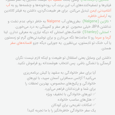
فیلترها و تصفیه‌کننده‌های آب این برند، آب رودخونه‌ها و چشمه‌ها رو به
آب
آشامیدنی ایمن
تبدیل می‌کنن. برای هر طبیعت‌گردی، داشتن یه فیلتر کاتادین
یه
آرامش خاطره
.
•
نالژین (Nalgene)
: بطری‌های آب
Nalgene
به خاطر دوام، عدم نشت و
نداشتن BPA، خیلی محبوبن. تو هر سفر و کمپینگی به درد می‌خورن.
•
استنلی (Stanley)
: فلاسک‌های استنلی که دیگه نیازی به معرفی ندارن. اینا
گرما و سرما
رو تا ساعت‌ها نگه می‌دارن و برای نوشیدنی‌های گرم تو زمستون
یا آب خنک تو تابستون، بی‌نظیرن. یه جورایی دیگه جزو
افسانه‌های سفر
هستن.
داشتن این وسایل یعنی استقلال تو طبیعت و اینکه لازم نیست نگران
گرسنگی یا تشنگی باشی. پس انتخاب هوشمندانه رو فراموش نکنید.
آیا برای سفر خانوادگی به مشهد یا کیش برنامه‌ریزی
می‌کنید؟ آژانس مسافرتی آسمان سپید، با تورهای
خانوادگی و پکیج‌های مخصوص، بهترین لحظات را
برای شما و فرزندانتان فراهم می‌آورد.
✅ تورهای خانوادگی با تخفیف ویژه
✅ هتل‌های مناسب خانواده
✅ امکانات تفریحی برای کودکان
یک سفر خانوادگی خاطره‌انگیز را با ما تجربه کنید!