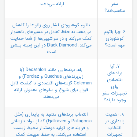
سفر
ارائه می‌دهند.
مناسب‌اند؟
باتوم کوهنوردی فشار روی زانوها را کاهش
۶. چرا باتوم
می‌دهد، به حفظ تعادل در مسیرهای ناهموار
کوهنوردی
کمک می‌کند و در سراشیبی‌ها از شما حمایت
مهم است؟
می‌کند. Black Diamond در این زمینه پیشرو
است.
۷. آیا
بله، برندهایی مانند Decathlon (با
برندهای
زیربرندهای Quechua و Forclaz) و
اقتصادی
Coleman گزینه‌های اقتصادی با کیفیت قابل
برای
قبول برای شروع و سفرهای معمولی ارائه
تجهیزات سفر
می‌دهند.
وجود دارند؟
۸. اهمیت
انتخاب برندهای متعهد به پایداری (مثل
پایداری در
Patagonia و Fjällräven) که از مواد بازیافتی
انتخاب
و فرایندهای تولید دوستدار محیط زیست
تجهیزات
استفاده می‌کنند، به حفظ طبیعت کمک