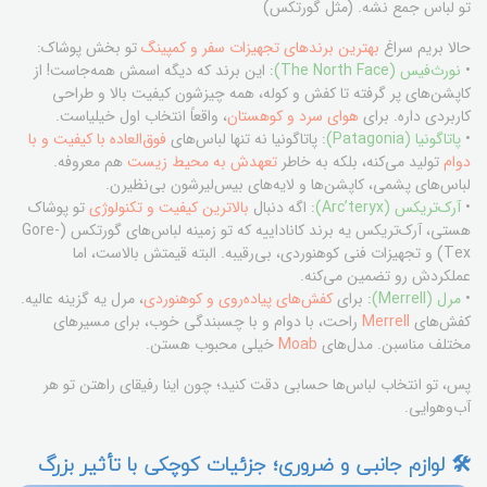
تو لباس جمع نشه. (مثل گورتکس)
حالا بریم سراغ
بهترین برندهای تجهیزات سفر و کمپینگ
تو بخش پوشاک:
•
نورث‌فیس (The North Face)
: این برند که دیگه اسمش همه‌جاست! از
کاپشن‌های پر گرفته تا کفش و کوله، همه چیزشون کیفیت بالا و طراحی
کاربردی داره. برای
هوای سرد و کوهستان
، واقعاً انتخاب اول خیلیاست.
•
پاتاگونیا (Patagonia)
: پاتاگونیا نه تنها لباس‌های
فوق‌العاده با کیفیت و با
دوام
تولید می‌کنه، بلکه به خاطر
تعهدش به محیط زیست
هم معروفه.
لباس‌های پشمی، کاپشن‌ها و لایه‌های بیس‌لیرشون بی‌نظیرن.
•
آرک‌تریکس (Arc’teryx)
: اگه دنبال
بالاترین کیفیت و تکنولوژی
تو پوشاک
هستی، آرک‌تریکس یه برند کاناداییه که تو زمینه لباس‌های گورتکس (Gore-
Tex) و تجهیزات فنی کوهنوردی، بی‌رقیبه. البته قیمتش بالاست، اما
عملکردش رو تضمین می‌کنه.
•
مرل (Merrell)
: برای
کفش‌های پیاده‌روی و کوهنوردی
، مرل یه گزینه عالیه.
کفش‌های
Merrell
راحت، با دوام و با چسبندگی خوب، برای مسیرهای
مختلف مناسبن. مدل‌های
Moab
خیلی محبوب هستن.
پس، تو انتخاب لباس‌ها حسابی دقت کنید؛ چون اینا رفیقای راهتن تو هر
آب‌وهوایی.
🛠️ لوازم جانبی و ضروری؛ جزئیات کوچکی با تأثیر بزرگ