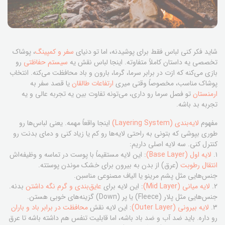
شاید فکر کنی لباس فقط برای پوشیدنه، اما تو دنیای
سفر و کمپینگ
، پوشاک
تخصصی یه داستان کاملاً متفاوته. اینجا لباس نقش یه
سیستم حفاظتی
رو
بازی می‌کنه که ازت در برابر سرما، گرما، بارون و باد محافظت می‌کنه. انتخاب
پوشاک مناسب، مخصوصاً وقتی میری
ارتفاعات طالقان
یا قصد سفر به
ارمنستان
تو فصل سرما رو داری، می‌تونه تفاوت بین یه تجربه عالی و یه
تجربه بد باشه.
مفهوم
لایه‌بندی (Layering System)
اینجا واقعاً مهمه. یعنی لباس‌ها رو
طوری بپوشی که بتونی به راحتی لایه‌ها رو کم یا زیاد کنی و دمای بدنت رو
کنترل کنی. سه لایه اصلی داریم:
۱.
لایه اول (Base Layer)
: این لایه مستقیماً با پوست در تماسه و وظیفه‌اش
انتقال رطوبت
(عرق) از بدن به بیرون برای خشک موندن پوستته.
جنس‌هایی مثل پشم مرینو یا الیاف مصنوعی مناسبن.
۲.
لایه میانی (Mid Layer)
: این لایه برای
عایق‌بندی و گرم نگه داشتن
بدنه.
جنس‌هایی مثل پلار (Fleece) یا پر (Down) گزینه‌های خوبی هستن.
۳.
لایه بیرونی (Outer Layer)
: این لایه نقش
محافظت در برابر باد و باران
رو داره. باید ضد آب و ضد باد باشه، اما قابلیت تنفس هم داشته باشه تا عرق