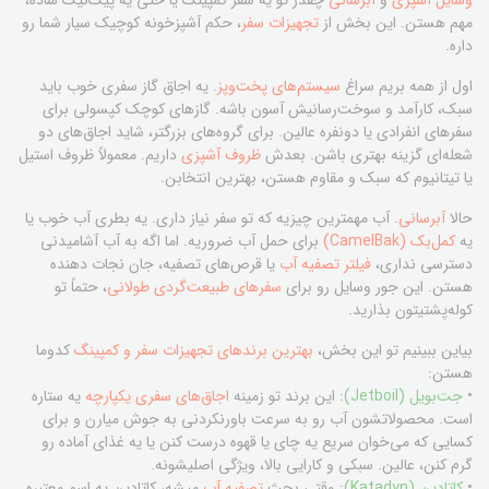
وسایل آشپزی
و
آبرسانی
چقدر تو یه سفر کمپینگ یا حتی یه پیک‌نیک ساده،
مهم هستن. این بخش از
تجهیزات سفر
، حکم آشپزخونه کوچیک سیار شما رو
داره.
اول از همه بریم سراغ
سیستم‌های پخت‌وپز
. یه اجاق گاز سفری خوب باید
سبک، کارآمد و سوخت‌رسانیش آسون باشه. گازهای کوچک کپسولی برای
سفرهای انفرادی یا دونفره عالین. برای گروه‌های بزرگتر، شاید اجاق‌های دو
شعله‌ای گزینه بهتری باشن. بعدش
ظروف آشپزی
داریم. معمولاً ظروف استیل
یا تیتانیوم که سبک و مقاوم هستن، بهترین انتخابن.
حالا
آبرسانی
. آب مهمترین چیزیه که تو سفر نیاز داری. یه بطری آب خوب یا
یه
کمل‌بک (CamelBak)
برای حمل آب ضروریه. اما اگه به آب آشامیدنی
دسترسی نداری،
فیلتر تصفیه آب
یا قرص‌های تصفیه، جان نجات دهنده
هستن. این جور وسایل رو برای
سفرهای طبیعت‌گردی طولانی
، حتماً تو
کوله‌پشتیتون بذارید.
بیاین ببینیم تو این بخش،
بهترین برندهای تجهیزات سفر و کمپینگ
کدوما
هستن:
•
جت‌بویل (Jetboil)
: این برند تو زمینه
اجاق‌های سفری یکپارچه
یه ستاره
است. محصولاتشون آب رو به سرعت باورنکردنی به جوش میارن و برای
کسایی که می‌خوان سریع یه چای یا قهوه درست کنن یا یه غذای آماده رو
گرم کنن، عالین. سبکی و کارایی بالا، ویژگی اصلیشونه.
•
کاتادین (Katadyn)
: وقتی بحث
تصفیه آب
میشه، کاتادین یه اسم معتبره.