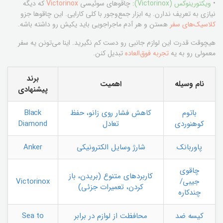
•
ویکتورینوکس (Victorinox)
: چاقوهای سوئیسی
Victorinox
که دیگه
نیازی به تعریف ندارن. یه ابزار جمع‌وجور با کلی کارایی. این چاقوها جزو
کلاسیک‌های سفر
هستن و هر آدم ماجراجویی باید یکیش رو داشته باشه.
هیچوقت قدرت این لوازم جانبی رو دست کم نگیرید. اینا می‌تونن یه سفر
معمولی رو به یه
تجربه فوق‌العاده
تبدیل کنن.
برند
نام وسیله
اهمیت
پیشنهادی
باتوم
کاهش فشار روی زانو، حفظ
Black
کوهنوردی
تعادل
Diamond
پاوربانک
شارژ وسایل الکترونیکی
Anker
چاقوی
کاربردهای متنوع (بریدن، باز
جیبی/
Victorinox
کردن، تعمیرات جزئی)
چندکاره
کیسه ضد
محافظت از لوازم در برابر
Sea to