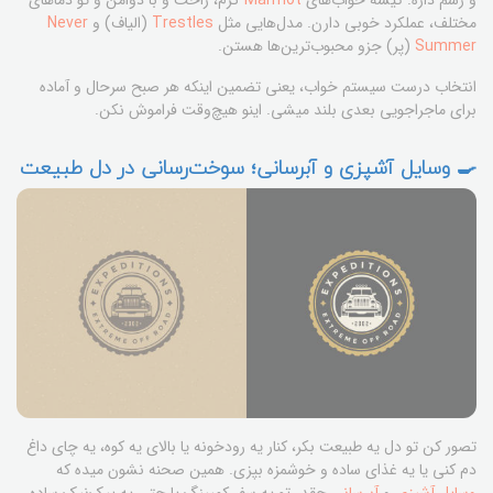
و رسم داره. کیسه خواب‌های
Marmot
گرم، راحت و با دوامن و تو دماهای
مختلف، عملکرد خوبی دارن. مدل‌هایی مثل
Trestles
(الیاف) و
Never
Summer
(پر) جزو محبوب‌ترین‌ها هستن.
انتخاب درست سیستم خواب، یعنی تضمین اینکه هر صبح سرحال و آماده
برای ماجراجویی بعدی بلند میشی. اینو هیچ‌وقت فراموش نکن.
🍳 وسایل آشپزی و آبرسانی؛ سوخت‌رسانی در دل طبیعت
تصور کن تو دل یه طبیعت بکر، کنار یه رودخونه یا بالای یه کوه، یه چای داغ
دم کنی یا یه غذای ساده و خوشمزه بپزی. همین صحنه نشون میده که