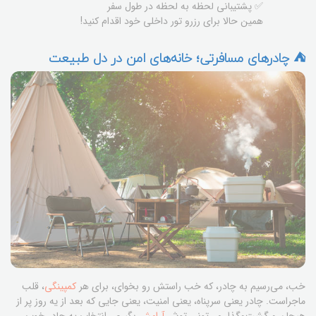
✅ پشتیبانی لحظه به لحظه در طول سفر
همین حالا برای رزرو تور داخلی خود اقدام کنید!
⛺️ چادرهای مسافرتی؛ خانه‌های امن در دل طبیعت
خب، می‌رسیم به چادر، که خب راستش رو بخوای، برای هر
کمپینگی
، قلب
ماجراست. چادر یعنی سرپناه، یعنی امنیت، یعنی جایی که بعد از یه روز پر از
هیجان و گشت‌وگذار می‌تونی توش
آرامش
بگیری. انتخاب یه چادر خوب،