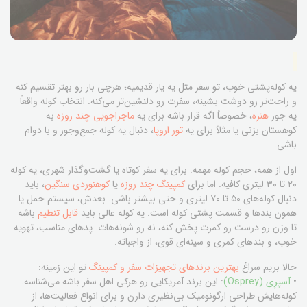
یه کوله‌پشتی خوب، تو سفر مثل یه یار قدیمیه؛ هرچی بار رو بهتر تقسیم کنه
و راحت‌تر رو دوشت بشینه، سفرت رو دلنشین‌تر می‌کنه. انتخاب کوله واقعاً
یه جور
هنره
، خصوصاً اگه قرار باشه برای یه
ماجراجویی چند روزه
به
کوهستان بزنی یا مثلاً برای یه
تور اروپا
، دنبال یه کوله جمع‌وجور و با دوام
باشی.
اول از همه، حجم کوله مهمه. برای یه سفر کوتاه یا گشت‌وگذار شهری، یه کوله
۲۰ تا ۳۰ لیتری کافیه. اما برای
کمپینگ چند روزه
یا
کوهنوردی سنگین
، باید
دنبال کوله‌های ۵۰ تا ۷۰ لیتری و حتی بیشتر باشی. بعدش، سیستم حمل یا
همون بندها و قسمت پشتی کوله است. یه کوله عالی باید
قابل تنظیم
باشه
تا وزن رو درست رو کمرت پخش کنه، نه رو شونه‌هات. پدهای مناسب، تهویه
خوب، و بندهای کمری و سینه‌ای قوی، از واجباته.
حالا بریم سراغ
بهترین برندهای تجهیزات سفر و کمپینگ
تو این زمینه:
•
آسپرِی (Osprey)
: این برند آمریکایی رو هرکی اهل سفر باشه می‌شناسه.
کوله‌هایش طراحی ارگونومیک بی‌نظیری دارن و برای انواع فعالیت‌ها، از