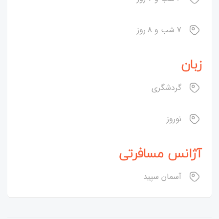
7 شب و 8 روز
زبان
گردشگری
نوروز
آژانس مسافرتی
آسمان سپید