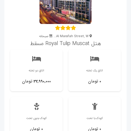
Al Marafah Street, W...
صبحانه
هتل Royal Tulip Muscat مسقط
اتاق یک تخته
اتاق دو تخته
تومان
تومان
32,990,000
0
کودک با تخت
کودک بدون تخت
تومان
تومان
0
0