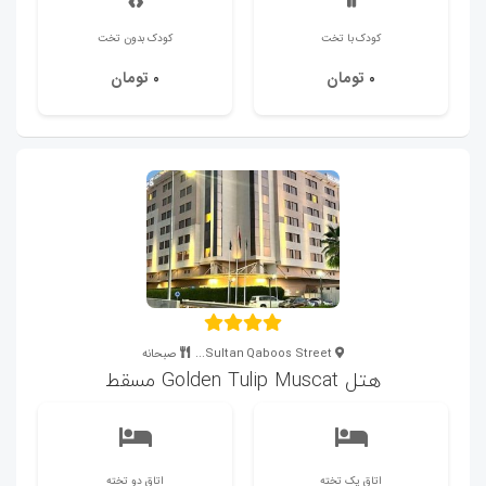
کودک با تخت
کودک بدون تخت
تومان
تومان
0
0
Sultan Qaboos Street...
صبحانه
هتل Golden Tulip Muscat مسقط
اتاق یک تخته
اتاق دو تخته