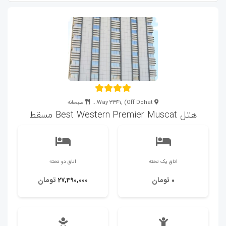
Way 3341, (Off Dohat...
صبحانه
هتل Best Western Premier Muscat مسقط
اتاق یک تخته
اتاق دو تخته
تومان
تومان
27,490,000
0