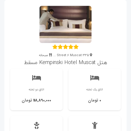
335 Street 6 Muscat ...
صبحانه
هتل Kempinski Hotel Muscat مسقط
اتاق یک تخته
اتاق دو تخته
تومان
تومان
118,890,000
0