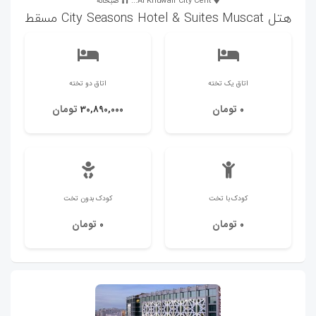
Al Khuwair City Cent...
صبحانه
هتل City Seasons Hotel & Suites Muscat مسقط
اتاق یک تخته
اتاق دو تخته
تومان
تومان
30,890,000
0
کودک با تخت
کودک بدون تخت
تومان
تومان
0
0