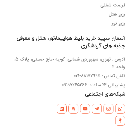
فرصت شغلی
رزرو هتل
رزرو تور
آسمان سپید خرید بلیط هواپیما،تور، هتل و معرفی
جاذبه های گردشگری
آدرس : تهران، سهروردی شمالی، کوچه حاج حسنی، پلاک 5،
واحد 2
تلفن تماس : 88177995-021
پشتیبانی 24 ساعته: 09197245266
شبکه‌های اجتماعی