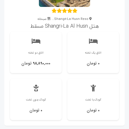
Shangri-La Husn Reso...
صبحانه
هتل Shangri-La Al Husn مسقط
اتاق یک تخته
اتاق دو تخته
تومان
تومان
98,890,000
0
کودک با تخت
کودک بدون تخت
تومان
تومان
0
0