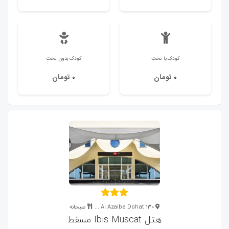
کودک با تخت
کودک بدون تخت
تومان
تومان
0
0
130 Al Azaiba Dohat ...
صبحانه
هتل Ibis Muscat مسقط