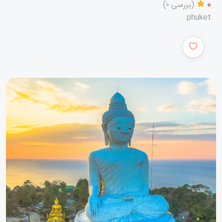
0
(بررسی 0)
phuket