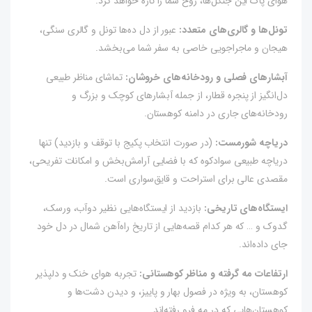
هوای پاک این جنگل‌ها، روح شما را تازه خواهد کرد.
تونل‌ها و گالری‌های متعدد:
عبور از دل ده‌ها تونل و گالری سنگی،
هیجان و ماجراجویی خاصی به سفر شما می‌بخشد.
آبشارهای فصلی و رودخانه‌های خروشان:
تماشای مناظر طبیعی
دل‌انگیز از پنجره قطار، از جمله آبشارهای کوچک و بزرگ و
رودخانه‌های جاری در دامنه کوهستان.
دریاچه شورمست:
(در صورت انتخاب پکیج با توقف و بازدید) تنها
دریاچه طبیعی سوادکوه که با فضایی آرامش‌بخش و امکانات تفریحی،
مقصدی عالی برای استراحت و قایق‌سواری است.
ایستگاه‌های تاریخی:
بازدید از ایستگاه‌هایی نظیر دوآب، ورسک،
گدوک و … که هر کدام قصه‌هایی از تاریخ راه‌آهن شمال در دل خود
جای داده‌اند.
ارتفاعات مه گرفته و مناظر کوهستانی:
تجربه هوای خنک و دلپذیر
کوهستان، به ویژه در فصول بهار و پاییز، و دیدن دشت‌ها و
کوهستان‌هایی که در مه فرو رفته‌اند.