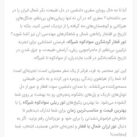
آیا تا به حال رویای سفری دلنشین در دل طبیعت بکر شمال ایران را در
سر داشته‌اید؟ سفری که در آن نه تنها زیبایی‌های بی‌نظیر جنگل‌های
هیرکانی و کوهستان‌های مه گرفته را از نزدیک لمس کنید، بلکه با
تاریخ پر افتخار راه‌آهن شمال و شاهکارهای مهندسی آن نیز آشنا شوید؟
تور قطار گردشگری سوادکوه شیرگاه
، فرصتی استثنایی برای تجربه
ترکیبی بی‌نظیر از ماجراجویی ریلی، آرامش طبیعت، و غرق شدن در
تاریخ شگفت‌انگیز در قلب مازندران، از سوادکوه تا شیرگاه.
این تور منحصر به فرد، فراتر از یک سفر معمولی است؛ تجربه‌ای است
که شما را از هیاهوی زندگی روزمره دور کرده و به دامن طبیعتی
مسحورکننده می‌کشاند. با صدای دلنشین سوت قطار و عبور از دل
تونل‌های تاریک و پل‌های باشکوه، پنجره‌ای رو به بهشت بر روی شما
گشوده می‌شود. ما بهترین پکیج‌های
تور ریلی سوادکوه شیرگاه
را با
بهترین قیمت و مناسب‌ترین زمان
برای شما تدارک دیده‌ایم تا
خاطره‌ای فراموش‌نشدنی را برای خود و عزیزانتان رقم بزنید. اگر به
دنبال
تور ارزان شمال با قطار
و تجربه‌ای خاص هستید، انتخاب شما
اینجاست!