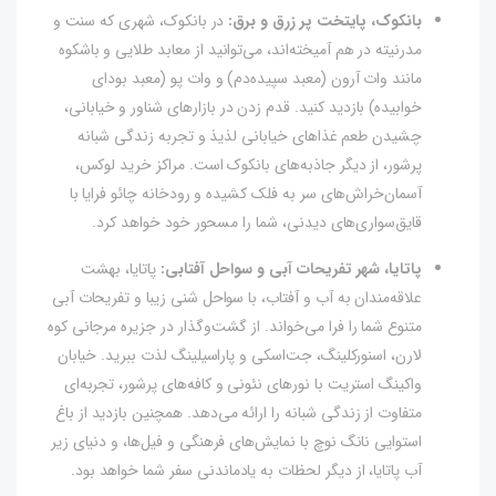
بانکوک، پایتخت پر زرق و برق:
در بانکوک، شهری که سنت و
مدرنیته در هم آمیخته‌اند، می‌توانید از معابد طلایی و باشکوه
مانند وات آرون (معبد سپیده‌دم) و وات پو (معبد بودای
خوابیده) بازدید کنید. قدم زدن در بازارهای شناور و خیابانی،
چشیدن طعم غذاهای خیابانی لذیذ و تجربه زندگی شبانه
پرشور، از دیگر جاذبه‌های بانکوک است. مراکز خرید لوکس،
آسمان‌خراش‌های سر به فلک کشیده و رودخانه چائو فرایا با
قایق‌سواری‌های دیدنی، شما را مسحور خود خواهد کرد.
پاتایا، شهر تفریحات آبی و سواحل آفتابی:
پاتایا، بهشت
علاقه‌مندان به آب و آفتاب، با سواحل شنی زیبا و تفریحات آبی
متنوع شما را فرا می‌خواند. از گشت‌وگذار در جزیره مرجانی کوه
لارن، اسنورکلینگ، جت‌اسکی و پاراسیلینگ لذت ببرید. خیابان
واکینگ استریت با نورهای نئونی و کافه‌های پرشور، تجربه‌ای
متفاوت از زندگی شبانه را ارائه می‌دهد. همچنین بازدید از باغ
استوایی نانگ نوچ با نمایش‌های فرهنگی و فیل‌ها، و دنیای زیر
آب پاتایا، از دیگر لحظات به یادماندنی سفر شما خواهد بود.