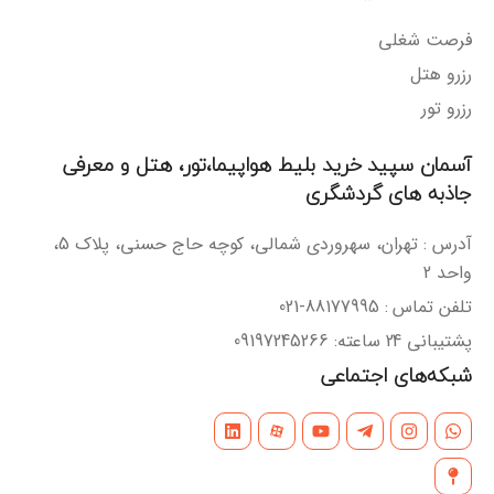
فرصت شغلی
رزرو هتل
رزرو تور
آسمان سپید خرید بلیط هواپیما،تور، هتل و معرفی
جاذبه های گردشگری
آدرس : تهران، سهروردی شمالی، کوچه حاج حسنی، پلاک 5،
واحد 2
تلفن تماس : 88177995-021
پشتیبانی 24 ساعته: 09197245266
شبکه‌های اجتماعی