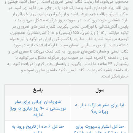
محسوب می‌شود، اما رعایت نکات ایمنی ضروری است. از حمل اشیاء قیمتی و
پول نقد زیاد خودداری کنید و مدارک خود را در جای امن نگهداری کنید. در
اماکن شلوغ، مراقب جیب‌برها باشید و از پذیرفتن نوشیدنی یا خوراکی از
افراد ناشناس خودداری کنید. در صورت بروز هرگونه مشکل، می‌توانید با
پلیس، آتش‌نشانی یا اورژانس تماس بگیرید. شماره تلفن‌های ضروری در
ترکیه عبارتند از 112 (اورژانس)، 155 (پلیس) و 110 (آتش‌نشانی). همچنین،
توصیه می‌شود شماره تلفن سفارت یا کنسولگری ایران در ترکیه را نیز همراه
داشته باشید. آژانس مسافرتی آسمان سپید با ارائه اطلاعات لازم در مورد
نکات ایمنی و شماره تلفن‌های ضروری، به شما کمک می‌کند تا سفری امن و
بدون دغدغه را تجربه کنید. در صورت بروز هرگونه مشکل، می‌توانید با
پشتیبانی 24 ساعته ما تماس بگیرید و راهنمایی‌های لازم را دریافت کنید. به
یاد داشته باشید که رعایت نکات ایمنی، کلید داشتن سفری آسوده و
خاطره‌انگیز است.
سوال
پاسخ
شهروندان ایرانی برای سفر
آیا برای سفر به ترکیه نیاز به
توریستی تا 90 روز نیازی به ویزا
ویزا دارم؟
ندارند.
حداقل اعتبار پاسپورت برای
حداقل 6 ماه از تاریخ ورود به
سفر به ترکیه چقدر باید باشد؟
ترکیه