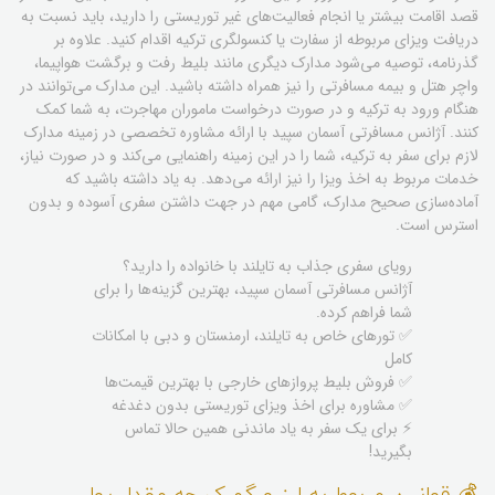
قصد اقامت بیشتر یا انجام فعالیت‌های غیر توریستی را دارید، باید نسبت به
دریافت ویزای مربوطه از سفارت یا کنسولگری ترکیه اقدام کنید. علاوه بر
گذرنامه، توصیه می‌شود مدارک دیگری مانند بلیط رفت و برگشت هواپیما،
واچر هتل و بیمه مسافرتی را نیز همراه داشته باشید. این مدارک می‌توانند در
هنگام ورود به ترکیه و در صورت درخواست ماموران مهاجرت، به شما کمک
کنند. آژانس مسافرتی آسمان سپید با ارائه مشاوره تخصصی در زمینه مدارک
لازم برای سفر به ترکیه، شما را در این زمینه راهنمایی می‌کند و در صورت نیاز،
خدمات مربوط به اخذ ویزا را نیز ارائه می‌دهد. به یاد داشته باشید که
آماده‌سازی صحیح مدارک، گامی مهم در جهت داشتن سفری آسوده و بدون
استرس است.
رویای سفری جذاب به تایلند با خانواده را دارید؟
آژانس مسافرتی آسمان سپید، بهترین گزینه‌ها را برای
شما فراهم کرده.
✅ تورهای خاص به تایلند، ارمنستان و دبی با امکانات
کامل
✅ فروش بلیط پروازهای خارجی با بهترین قیمت‌ها
✅ مشاوره برای اخذ ویزای توریستی بدون دغدغه
⚡ برای یک سفر به یاد ماندنی همین حالا تماس
بگیرید!
💰 قوانین مربوط به ارز و گمرک چه مقدار پول