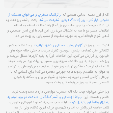
اگه از اون دسته آدمایی هستی که
از ترافیک متنفری و می‌خوای همیشه از
شلوغی فرار کنی، ویز (Waze) رفیق شفیقت می‌شه
. یادت باشه، ویز فقط یه
اپ نقشه نیست، یه جور جامعه‌ی بزرگه از راننده‌ها که لحظه به لحظه
اطلاعات مسیر رو با هم به اشتراک می‌ذارن. این اپ، با اون لحن صمیمی و
گاهی شوخ طبعانه‌اش، یه تجربه متفاوت از مسیر‌یابی رو بهت می‌ده.
قدرت اصلی ویز تو
گزارش‌های لحظه‌ای و دقیق ترافیکه
. راننده‌ها خودشون
اتفاقاتی مثل تصادف، پلیس، دوربین کنترل سرعت یا حتی چاله چوله‌های
خیابون رو گزارش می‌کنن. این اطلاعات فوراً به بقیه کاربرها منتقل می‌شه و
ویز هم با توجه به این داده‌ها، سریع‌ترین مسیر رو برات پیدا می‌کنه. بارها
شده که تو ترافیک سنگین تهران، ویز منو از یه کوچه پس‌کوچه‌ای رد کرده و
به موقع به مقصدم رسونده، یه جورایی معجزه می‌کنه! برای کسانی که با
تورهای آژانس آسمان سپید به مشهد یا شیراز می‌رن و ممکنه با خودرو
شخصی سفر کنن، ویز می‌تونه کلی وقت بخره.
ویز حتی می‌تونه بهت بگه اگه مسیرت عوارضی داره یا محدودیت تردد
خاصی هست. این
ارتباط اجتماعی و اشتراک‌گذاری اطلاعات تو ویز، اونو به
یه ابزار واقعاً قوی تبدیل کرده
. البته، خب طبیعیه که تو کشورهای خارجی،
شاید جامعه کاربرانش به اندازه شهرهای بزرگ ایران نباشه، ولی باز هم
اطلاعات پایه ترافیک و مسیر‌ها رو خیلی خوب پوشش می‌ده. پس اگه تو سفر