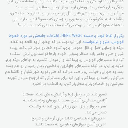
کشورها رو دانلود کنی و بعداً بدون نیاز به اینترنت ازشون استفاده کنی. این
ویژگی برای کسایی که تورهای اروپا رو از آژانس مسافرتی آسمان سپید
می‌گیرن و می‌خوان تو شهرهایی مثل پاریس یا برلین با مترو جابجا بشن،
واقعاً حیاتیه. فکرشو بکن، تو متروی زیرزمینی که معمولاً آنتن نداره، ولی
نقشه‌ات هنوز کار می‌کنه و بهت می‌گه ایستگاه بعدی کجاست، عالیه!
یکی از نقاط قوت برجسته HERE WeGo، اطلاعات جامعش در مورد خطوط
اتوبوس، مترو و ترامواست
. این اپ بهت می‌گه چطور از یه نقطه به نقطه
دیگه با وسایل حمل و نقل عمومی بری، کدوم خط رو سوار شی، کجا پیاده
شی و حتی چقدر باید منتظر بمونی. خودم بارها تو استانبول ازش استفاده
کردم تا مسیرهای اتوبوس رو پیدا کنم و از میدان تکسیم به جاهای دیگه برم.
علاوه بر این، می‌تونه مسیرهای جایگزین و تخمین زمان رسیدن رو هم بهت
بده. یه جورایی خیالت رو راحت می‌کنه که حتی تو یه شهر شلوغ و ناآشنا هم
می‌تونی راهت رو پیدا کنی. این اپ برای مسافرانی که ترجیح می‌دن تجربه
سفرشون رو اقتصادی‌تر و محلی‌تر کنن، یه انتخاب بی‌نظیره.
تصور کنید در سواحل زیبا و آرامش‌بخش تایلند هستید!
آژانس مسافرتی آسمان سپید با تورهای ویژه تایلند، به
همراه پرواز و ویزا، این رویا را برای شما به واقعیت
تبدیل می‌کند.
✅ تورهای اختصاصی تایلند برای آرامش و تفریح
✅ رزرو آسان پروازهای خارجی به مقصد تایلند