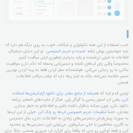
خب، استفاده از این همه تکنولوژی و امکانات خوب، یه روی دیگه هم داره که
باید حواسمون بهش باشه:
امنیت و حریم خصوصی
. تو این دنیای دیجیتال،
اطلاعات ما خیلی ارزشمنده و باید بدونیم چطوری ازش مراقبت کنیم،
مخصوصاً وقتی پای اپ‌های نقشه و مسیر‌یابی وسطه که دائم دارن موقعیت
مکانی ما رو ردیابی می‌کنن. هوشمندانه سفر کردن فقط به پیدا کردن بهترین
مسیر خلاصه نمی‌شه، بلکه به اینم ربط داره که چقدر مراقب اطلاعاتت
هستی.
اولین قدم اینه که
همیشه از منابع معتبر برای دانلود اپلیکیشن‌ها استفاده
کنی
، یعنی اپ استور رسمی یا گوگل پلی. هرگز از سایت‌های نامعتبر برنامه
دانلود نکن، چون ممکنه بدافزار داشته باشن و اطلاعاتتو به خطر بندازن.
بعدش، حتماً
تنظیمات حریم خصوصی اپ‌ها رو چک کن
. خیلی از این اپ‌ها
به صورت پیش‌فرض دسترسی‌های زیادی به اطلاعاتت دارن، مثل دسترسی
به گالری، مخاطبین یا حتی میکروفون. می‌تونی این دسترسی‌ها رو محدود
کنی و فقط اونایی رو بدی که واقعاً برای کارکرد اپ ضروری هستن. مثلاً، برای