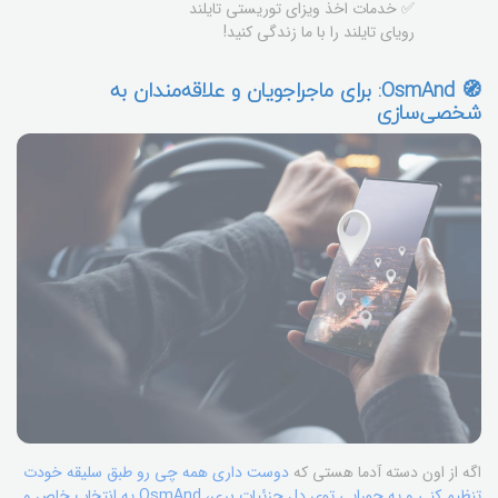
✅ خدمات اخذ ویزای توریستی تایلند
رویای تایلند را با ما زندگی کنید!
🧭 OsmAnd: برای ماجراجویان و علاقه‌مندان به
شخصی‌سازی
اگه از اون دسته آدما هستی که
دوست داری همه چی رو طبق سلیقه خودت
تنظیم کنی و یه جورایی توی دل جزئیات بری، OsmAnd یه انتخاب خاص و