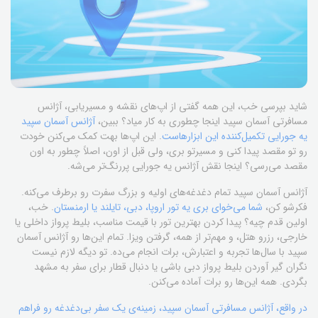
شاید بپرسی خب، این همه گفتی از اپ‌های نقشه و مسیر‌یابی، آژانس
مسافرتی آسمان سپید اینجا چطوری به کار میاد؟ ببین،
آژانس آسمان سپید
یه جورایی تکمیل‌کننده این ابزارهاست
. این اپ‌ها بهت کمک می‌کنن خودت
رو تو مقصد پیدا کنی و مسیرتو بری، ولی قبل از اون، اصلاً چطور به اون
مقصد می‌رسی؟ اینجا نقش آژانس یه جورایی پررنگ‌تر می‌شه.
آژانس آسمان سپید تمام دغدغه‌های اولیه و بزرگ سفرت رو برطرف می‌کنه.
فکرشو کن،
شما می‌خوای بری یه تور اروپا، دبی، تایلند یا ارمنستان
. خب،
اولین قدم چیه؟ پیدا کردن بهترین تور با قیمت مناسب، بلیط پرواز داخلی یا
خارجی، رزرو هتل، و مهم‌تر از همه، گرفتن ویزا. تمام این‌ها رو آژانس آسمان
سپید با سال‌ها تجربه و اعتبارش، برات انجام می‌ده. تو دیگه لازم نیست
نگران گیر آوردن بلیط پرواز دبی باشی یا دنبال قطار برای سفر به مشهد
بگردی. همه این‌ها رو برات آماده می‌کنن.
در واقع، آژانس مسافرتی آسمان سپید، زمینه‌ی یک سفر بی‌دغدغه رو فراهم