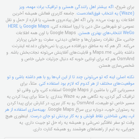
برای شروع،
اگه بیشتر اهل رانندگی هستی و ترافیک برات مهمه، ویز
(Waze) یه انتخاب فوق‌العاده‌ست
. جامعه کاربری فعالش همیشه آخرین
اطلاعات رو بهت می‌ده. ولی اگه اهل پیاده‌روی هستی، یا قراره از حمل و نقل
عمومی تو شهرهایی مثل دبی یا اروپا استفاده کنی،
Google Maps یا HERE
WeGo انتخاب‌های بهتری هستن
. Google Maps با اون همه اطلاعات
جانبی، مثل نظرات رستوران‌ها و جاهای دیدنی، سفرت رو خیلی پربارتر
می‌کنه. اگر هم که به مناطق دورافتاده می‌ری یا نمی‌خوای دغدغه اینترنت
داشته باشی، Maps.me و قابلیت‌های آفلاینش می‌تونه نجات‌بخش باشه. و
OsmAnd هم که برای اونایی خوبه که دنبال جزئیات خیلی خاص و
شخصی‌سازی هستن.
نکته اصلی اینه که تو می‌تونی چند تا از این اپ‌ها رو با هم داشته باشی و تو
موقعیت‌های مختلف از هر کدوم که لازم بود استفاده کنی
. مثلاً، برای
مسیریابی کلی با ماشین از Google Maps استفاده کنی، ولی وقتی تو
ترافیک گیر کردی، یه نگاهی هم به Waze بندازی. یا مثلاً برای پیدا کردن یه
مسیر خاص تو طبیعت، OsmAnd رو به کار ببری، در کنارش برای پیدا کردن
یه رستوران خوب، دوباره بری سراغ Google Maps.
بهینه‌سازی استفاده از هر
اپ، یعنی شناختن نقاط قوتش و به کار بردنش تو جای درست
. اینطوری هیچ
وقت تو سفر غافلگیر نمی‌شی و همیشه یه راه حل تو جیبت داری. یه
جورایی، یه تیم از راهنماهای هوشمند رو همیشه کنارت داری.