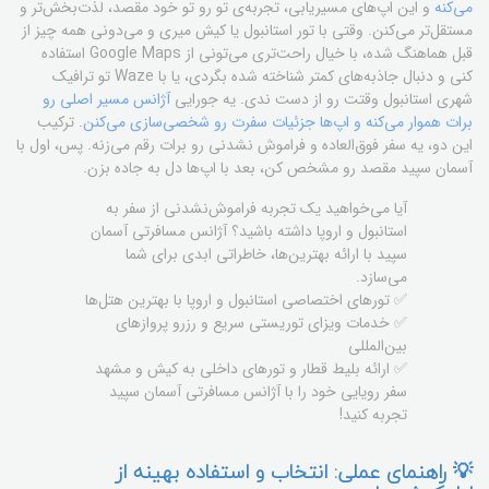
می‌کنه
و این اپ‌های مسیر‌یابی، تجربه‌ی تو رو تو خود مقصد، لذت‌بخش‌تر و
مستقل‌تر می‌کنن. وقتی با تور استانبول یا کیش میری و می‌دونی همه چیز از
قبل هماهنگ شده، با خیال راحت‌تری می‌تونی از Google Maps استفاده
کنی و دنبال جاذبه‌های کمتر شناخته شده بگردی، یا با Waze تو ترافیک
شهری استانبول وقتت رو از دست ندی. یه جورایی
آژانس مسیر اصلی رو
برات هموار می‌کنه و اپ‌ها جزئیات سفرت رو شخصی‌سازی می‌کنن
. ترکیب
این دو، یه سفر فوق‌العاده و فراموش نشدنی رو برات رقم می‌زنه. پس، اول با
آسمان سپید مقصد رو مشخص کن، بعد با اپ‌ها دل به جاده بزن.
آیا می‌خواهید یک تجربه فراموش‌نشدنی از سفر به
استانبول و اروپا داشته باشید؟ آژانس مسافرتی آسمان
سپید با ارائه بهترین‌ها، خاطراتی ابدی برای شما
می‌سازد.
✅ تورهای اختصاصی استانبول و اروپا با بهترین هتل‌ها
✅ خدمات ویزای توریستی سریع و رزرو پروازهای
بین‌المللی
✅ ارائه بلیط قطار و تورهای داخلی به کیش و مشهد
سفر رویایی خود را با آژانس مسافرتی آسمان سپید
تجربه کنید!
💡 راهنمای عملی: انتخاب و استفاده بهینه از