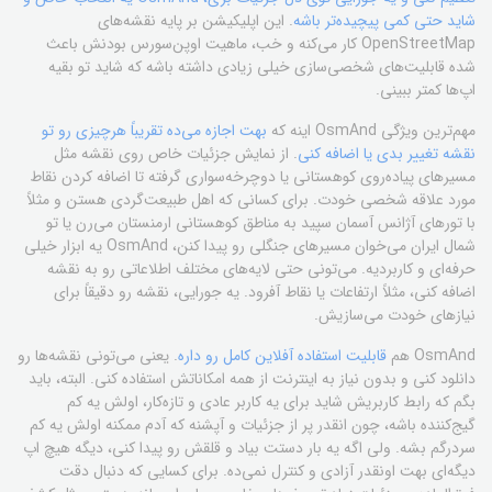
شاید حتی کمی پیچیده‌تر باشه
. این اپلیکیشن بر پایه نقشه‌های
OpenStreetMap کار می‌کنه و خب، ماهیت اوپن‌سورس بودنش باعث
شده قابلیت‌های شخصی‌سازی خیلی زیادی داشته باشه که شاید تو بقیه
اپ‌ها کمتر ببینی.
مهم‌ترین ویژگی OsmAnd اینه که
بهت اجازه می‌ده تقریباً هرچیزی رو تو
نقشه تغییر بدی یا اضافه کنی
. از نمایش جزئیات خاص روی نقشه مثل
مسیرهای پیاده‌روی کوهستانی یا دوچرخه‌سواری گرفته تا اضافه کردن نقاط
مورد علاقه شخصی خودت. برای کسانی که اهل طبیعت‌گردی هستن و مثلاً
با تورهای آژانس آسمان سپید به مناطق کوهستانی ارمنستان می‌رن یا تو
شمال ایران می‌خوان مسیرهای جنگلی رو پیدا کنن، OsmAnd یه ابزار خیلی
حرفه‌ای و کاربردیه. می‌تونی حتی لایه‌های مختلف اطلاعاتی رو به نقشه
اضافه کنی، مثلاً ارتفاعات یا نقاط آفرود. یه جورایی، نقشه رو دقیقاً برای
نیازهای خودت می‌سازیش.
OsmAnd هم
قابلیت استفاده آفلاین کامل رو داره
. یعنی می‌تونی نقشه‌ها رو
دانلود کنی و بدون نیاز به اینترنت از همه امکاناتش استفاده کنی. البته، باید
بگم که رابط کاربریش شاید برای یه کاربر عادی و تازه‌کار، اولش یه کم
گیج‌کننده باشه، چون انقدر پر از جزئیات و آپشنه که آدم ممکنه اولش یه کم
سردرگم بشه. ولی اگه یه بار دستت بیاد و قلقش رو پیدا کنی، دیگه هیچ اپ
دیگه‌ای بهت اونقدر آزادی و کنترل نمی‌ده. برای کسایی که دنبال دقت