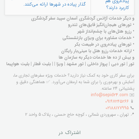
پیاده‌روی هم
گذار پیاده در شهرها ارائه می‌کنند.
کاربرد دارند؟
و دیگر خدمات آژانس گردشگری آسمان سپید سفر گردشگری
• تورهای هیجان‌انگیز قایق‌های تندرو
• رزرو هتل‌های با چشم‌انداز شهر
• خدمات مشاوره برای ویزای بازنشستگی
• تورهای پیاده‌روی در طبیعت بکر
• ارائه خدمات رزرو هتل با مینی‌بار رایگان
و بیش از ده ها خدمات دیگر به سازمان ها
تور | تور دبی | پرواز داخلی | تور مشهد | ویزا | | بلیت قطار | بلیت هواپیما
برای سفر کاری خود به کمک نیاز دارید؟ خدمات ویژه سفرهای تجاری ما،
آسایش و بهره‌وری را برای شما به ارمغان می‌آورد. ✅ هماهنگی دقیق و
پشتیبانی 24 ساعته.
info@sepid24.com
✉️
09197245266
📱
02188177995
📞
📍 تهران ، سهروردی شمالی ، کوچه حاج حسنی ، پلاک 5 واحد 2
اشتراک در