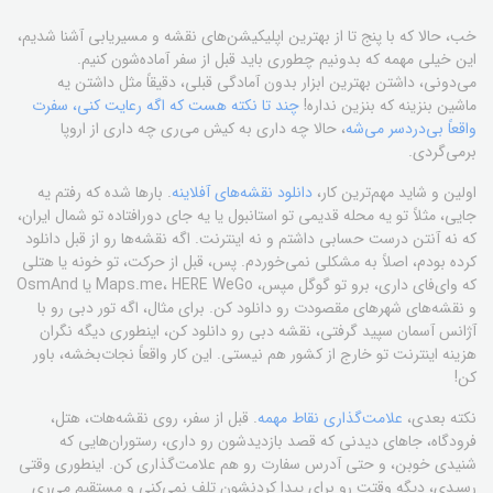
خب، حالا که با پنج تا از بهترین اپلیکیشن‌های نقشه و مسیر‌یابی آشنا شدیم،
این خیلی مهمه که بدونیم چطوری باید قبل از سفر آماده‌شون کنیم.
می‌دونی، داشتن بهترین ابزار بدون آمادگی قبلی، دقیقاً مثل داشتن یه
ماشین بنزینه که بنزین نداره!
چند تا نکته هست که اگه رعایت کنی، سفرت
واقعاً بی‌دردسر می‌شه
، حالا چه داری به کیش می‌ری چه داری از اروپا
برمی‌گردی.
اولین و شاید مهم‌ترین کار،
دانلود نقشه‌های آفلاینه
. بارها شده که رفتم یه
جایی، مثلاً تو یه محله قدیمی تو استانبول یا یه جای دورافتاده تو شمال ایران،
که نه آنتن درست حسابی داشتم و نه اینترنت. اگه نقشه‌ها رو از قبل دانلود
کرده بودم، اصلاً به مشکلی نمی‌خوردم. پس، قبل از حرکت، تو خونه یا هتلی
که وای‌فای داری، برو تو گوگل مپس، Maps.me، HERE WeGo یا OsmAnd
و نقشه‌های شهرهای مقصودت رو دانلود کن. برای مثال، اگه تور دبی رو با
آژانس آسمان سپید گرفتی، نقشه دبی رو دانلود کن، اینطوری دیگه نگران
هزینه اینترنت تو خارج از کشور هم نیستی. این کار واقعاً نجات‌بخشه، باور
کن!
نکته بعدی،
علامت‌گذاری نقاط مهمه
. قبل از سفر، روی نقشه‌هات، هتل،
فرودگاه، جاهای دیدنی که قصد بازدیدشون رو داری، رستوران‌هایی که
شنیدی خوبن، و حتی آدرس سفارت رو هم علامت‌گذاری کن. اینطوری وقتی
رسیدی، دیگه وقتت رو برای پیدا کردنشون تلف نمی‌کنی و مستقیم می‌ری