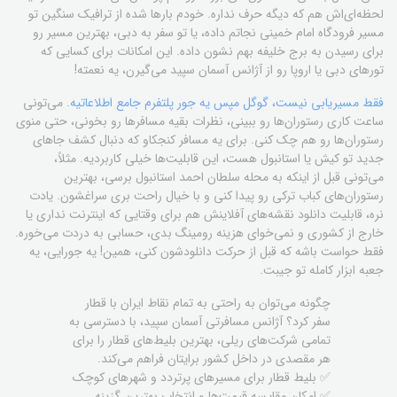
لحظه‌ای‌اش هم که دیگه حرف نداره. خودم بارها شده از ترافیک سنگین تو
مسیر فرودگاه امام خمینی نجاتم داده، یا تو سفر به دبی، بهترین مسیر رو
برای رسیدن به برج خلیفه بهم نشون داده. این امکانات برای کسایی که
تورهای دبی یا اروپا رو از آژانس آسمان سپید می‌گیرن، یه نعمته!
فقط مسیر‌یابی نیست، گوگل مپس یه جور پلتفرم جامع اطلاعاتیه
. می‌تونی
ساعت کاری رستوران‌ها رو ببینی، نظرات بقیه مسافرها رو بخونی، حتی منوی
رستوران‌ها رو هم چک کنی. برای یه مسافر کنجکاو که دنبال کشف جاهای
جدید تو کیش یا استانبول هست، این قابلیت‌ها خیلی کاربردیه. مثلاً،
می‌تونی قبل از اینکه به محله سلطان احمد استانبول برسی، بهترین
رستوران‌های کباب ترکی رو پیدا کنی و با خیال راحت بری سراغشون. یادت
نره، قابلیت دانلود نقشه‌های آفلاینش هم برای وقتایی که اینترنت نداری یا
خارج از کشوری و نمی‌خوای هزینه رومینگ بدی، حسابی به دردت می‌خوره.
فقط حواست باشه که قبل از حرکت دانلودشون کنی، همین! یه جورایی، یه
جعبه ابزار کامله تو جیبت.
چگونه می‌توان به راحتی به تمام نقاط ایران با قطار
سفر کرد؟ آژانس مسافرتی آسمان سپید، با دسترسی به
تمامی شرکت‌های ریلی، بهترین بلیط‌های قطار را برای
هر مقصدی در داخل کشور برایتان فراهم می‌کند.
✅ بلیط قطار برای مسیرهای پرتردد و شهرهای کوچک
✅ امکان مقایسه قیمت‌ها و انتخاب بهترین گزینه