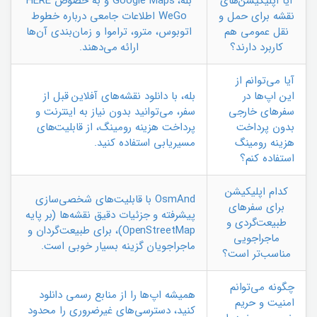
آیا اپلیکیشن‌های
بله، Google Maps و به خصوص HERE
نقشه برای حمل و
WeGo اطلاعات جامعی درباره خطوط
نقل عمومی هم
اتوبوس، مترو، تراموا و زمان‌بندی آن‌ها
کاربرد دارند؟
ارائه می‌دهند.
آیا می‌توانم از
این اپ‌ها در
بله، با دانلود نقشه‌های آفلاین قبل از
سفرهای خارجی
سفر، می‌توانید بدون نیاز به اینترنت و
بدون پرداخت
پرداخت هزینه رومینگ، از قابلیت‌های
هزینه رومینگ
مسیریابی استفاده کنید.
استفاده کنم؟
کدام اپلیکیشن
OsmAnd با قابلیت‌های شخصی‌سازی
برای سفرهای
پیشرفته و جزئیات دقیق نقشه‌ها (بر پایه
طبیعت‌گردی و
OpenStreetMap)، برای طبیعت‌گردان و
ماجراجویی
ماجراجویان گزینه بسیار خوبی است.
مناسب‌تر است؟
چگونه می‌توانم
همیشه اپ‌ها را از منابع رسمی دانلود
امنیت و حریم
کنید، دسترسی‌های غیرضروری را محدود