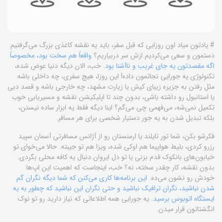
# یادتون میاد اون روزایی که قبل سفر، باید یه نقشه کاغذی بزرگ می‌گرفتیم
دستمون و سعی می‌کردیم ازش سر دربیاریم؟
واقعاً هم سخت بود، مخصوصاً
اگه مقصدتون یه جای غریب و ناآشنا بود
. خب، الان دیگه دنیا عوض شده،
تکنولوژی یه جورایی نجاتمون داده! این روزا، هیچ سفری، چه داخلی باشه
مثل رفتن به جزیره زیبای کیش یا زیارت مشهد، چه خارجی باشه و قصد دبی
یا استانبول رو داشته باشی، بدون چند تا اپلیکیشن نقشه و مسیریابی خوب
تکمیل نمی‌شه، می‌فهمی چی می‌گم؟ اینا دیگه فقط یه ابزار ساده نیستن،
بلکه تبدیل شدن به یه جور دستیار شخصی برای هر مسافر.
فکرشو بکن، شما تور تایلند یا ارمنستان رو از آژانس مسافرتی آسمان سپید
رزرو کردی، بلیط هواپیما هم اوکی شده، ویزا هم تو جیبته. حالا می‌خوای تو
خیابون‌های بانکوک قدم بزنی یا تو دل ایروان دنبال یه کافه محلی بگردی.
بدون نقشه، کار چقدر سخته، نه؟ خب، اینجاست که اهمیت این اپ‌ها
خودش رو نشون می‌ده.
این برنامه‌ها کاری می‌کنن که شما دیگه نگران گم
شدن نباشید، نگران ترافیک نباشید و حتی نگران این نباشید که چطور به یه
ایستگاه اتوبوس برسید
. یه جورایی همه اطلاعاتی که نیاز دارید رو تو نوک
انگشتاتون قرار میدن.