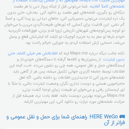
مهم‌ترین قابلیت Maps.me، همونطور که از اسمش پیداست، استفاده از
نقشه‌های کاملاً آفلاینه
. شما می‌تونی قبل از اینکه پرواز دبی یا هر مقصد
دیگه‌ای رو بگیری، نقشه‌های شهر مقصد رو دانلود کنی. بعدش، حتی بدون
یک ذره اینترنت، می‌تونی مسیر‌یابی کنی، جاهای دیدنی رو پیدا کنی، و اصلاً
گم نشی. این قابلیت برای کسایی که تورهای طبیعت‌گردی می‌رن یا می‌خوان
تو کوچه پس‌کوچه‌های شهرهای تاریخی اروپا قدم بزنن، فوق‌العاده کاربردیه.
خودم بارها تو سفر به یه جزیره کوچیک تو تایلند که اینترنتش قطع و وصل
می‌شد، حسابی ازش استفاده کردم، یه جورایی خیالم راحت بود.
نکته جالب دیگه درباره Maps.me اینه که
اطلاعاتش هم خیلی کامله، حتی
بدون اینترنت
. از رستوران‌ها و کافه‌ها گرفته تا دستگاه‌های خودپرداز و
ایستگاه‌های حمل و نقل عمومی، همه چی رو نشون می‌ده. خب، البته این
اطلاعات توسط جامعه کاربری جهانی تکمیل میشه، پس هر از گاهی باید
نقشه‌هاتو به‌روز کنی تا جدیدترین اطلاعات رو داشته باشی. اگه اهل
ماجراجویی هستی و دوست نداری نگران وضعیت اینترنت باشی، یا مثلاً با
تور ارمنستان رفتی و می‌خوای تو طبیعت زیبای اونجا گشت بزنی،
Maps.me می‌تونه بهترین دوستت باشه. فقط یادت نره، همیشه قبل از
حرکت، نقشه‌های مورد نیازت رو دانلود کنی، این مهم‌ترین کارشه.
🚌 HERE WeGo: راهنمای شما برای حمل و نقل عمومی و
فراتر از آن