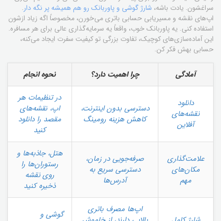
سراغشون. یادت باشه،
شارژ گوشی و پاوربانک رو هم همیشه پر نگه دار
.
اپ‌های نقشه و مسیر‌یابی حسابی باتری می‌خورن، مخصوصاً اگه زیاد ازشون
استفاده کنی. یه پاوربانک خوب، واقعاً یه سرمایه‌گذاری عالی برای هر مسافره.
این آماده‌سازی‌های کوچیک، تفاوت بزرگی تو کیفیت سفرت ایجاد می‌کنه،
حسابی بهش فکر کن.
آمادگی
چرا اهمیت دارد؟
نحوه انجام
در تنظیمات هر
دانلود
دسترسی بدون اینترنت،
اپ، نقشه‌های
نقشه‌های
کاهش هزینه رومینگ
مقصد را دانلود
آفلاین
کنید
هتل، جاذبه‌ها و
علامت‌گذاری
صرفه‌جویی در زمان،
رستوران‌ها را
مکان‌های
دسترسی سریع به
روی نقشه
مهم
آدرس‌ها
ذخیره کنید
اپ‌ها مصرف باتری
گوشی و
شارژ کامل
بالایی دارند، از خاموش