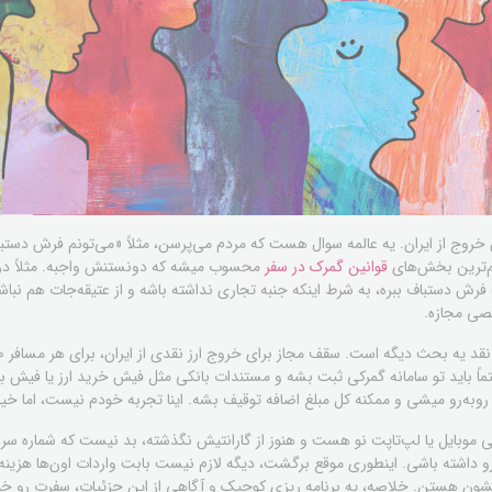
 خروج از ایران. یه عالمه سوال هست که مردم می‌پرسن، مثلاً «می‌تونم فرش دستب
مهم‌ترین بخش‌های
قوانین گمرک در سفر
محسوب میشه که دونستنش واجبه. مثلاً در م
عمولاً ۲۴ متر مربع) فرش دستباف ببره، به شرط اینکه جنبه تجاری نداشته باشه و از عتیقه‌جات هم
صی مجازه.
تماً باید تو سامانه گمرکی ثبت بشه و مستندات بانکی مثل فیش خرید ارز یا فیش 
 روبه‌رو میشی و ممکنه کل مبلغ اضافه توقیف بشه. اینا تجربه خودم نیست، اما خیلی
 داشته باشی. اینطوری موقع برگشت، دیگه لازم نیست بابت واردات اون‌ها هزینه 
لشون هستن. خلاصه، یه برنامه ریزی کوچیک و آگاهی از این جزئیات، سفرت رو خیل