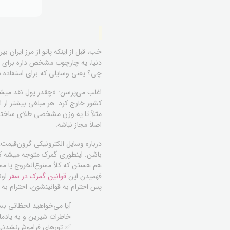
خب، قبل از اینکه پاتو از مرز ایران
دنیا، یه چارچوب مشخص داره برای چی
چی؟ یعنی وسایلی که برای استفاده 
اغلب می‌پرسن: «چقدر پول نقد میشه 
کشور خارج کرد. هر مبلغی بیشتر از ا
مثلاً تا یه وزن مشخصی طلای ساخته 
اصلاً مجاز نباشه.
درباره وسایل الکترونیکی گرون‌قیمت، 
باشن. اینطوری گمرک متوجه میشه که 
هم هستن که کلاً ممنوع‌الخروج یا مم
فهمیدن این
قوانین گمرک در سفر
اون
پس احترام به قوانینشون، احترام به
آیا می‌خواهید لحظاتی بس
خاطرات شیرین و به یادم
✅ تورهای فراموش‌نشدنی به