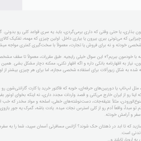
 بیرون بذاری، یا حتی وقتی که داری برمی‌گردی، باید یه سری قواعد کلی رو بدونی.
زایی که می‌تونی ببری بیرون یا بیاری داخل. اولین چیزی که مهمه، تفکیک کالای م
شخصی خودته و نه برای فروش یا تجارت، معمولاً با سخت‌گیری کمتری مواجه میش
با خودمون ببریم؟» این سوال خیلی رایجیه. طبق مقررات، معمولاً تا سقف مشخصی ا
ون، نیاز به اظهارنامه بانکی داره و اگه اظهار نکنی، ممکنه دچار مشکل بشی. همین
شده به شکل زیورآلات برای استفاده شخصی مجازه، اما برای هر چیزی بیشتر از اون،
مثل لپ‌تاپ یا دوربین‌های حرفه‌ای، خوبه که فاکتور خرید یا کارت گارانتی‌شون رو 
اینا رو از ایران خارج می‌کنی و قصد واردات مجدد داری، نه اینکه بخوای اونور ب
نوع‌الورودن، مثلاً عتیقه‌جات، دست‌نوشته‌های خطی، اسلحه و مواد مخدر که خب این
م تو مبدأ، واقعاً آدم رو از کلی استرس نجات میده. یادت باشه، گمرک یه جور بازوی 
 سفر و آرامش خودته.
ازید که تا ابد در ذهنتان حک شوند؟ آژانس مسافرتی آسمان سپید، شما را به سفرها
اندنی است.
 اروپا، تایلند و…