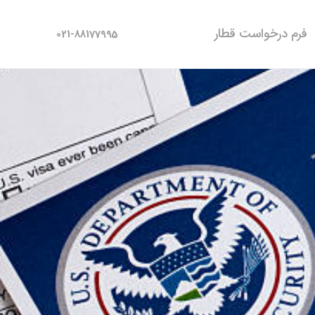
فرم درخواست قطار
021-88177995