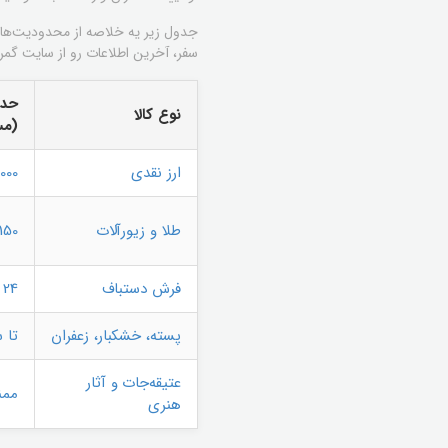
جدول زیر یه خلاصه از محدودیت‌های ر
سفر، آخرین اطلاعات رو از سایت گ
حدا
نوع کالا
(مس
ارز نقدی
10,000 یورو یا
طلا و زیورآلات
150 گرم (ساخته شده)
فرش دستباف
24 متر مربع
پسته، خشکبار، زعفران
تا سقف 10 کیلو
عتیقه‌جات و آثار
ممن
هنری