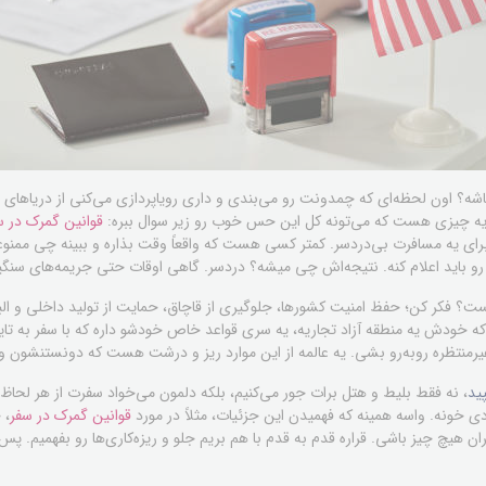
؟ اون لحظه‌ای که چمدونت رو می‌بندی و داری رویاپردازی می‌کنی از دریاهای فی
گم، یه چیزی هست که می‌تونه کل این حس خوب رو زیر سوال ببره:
قوانین گمرک در س
 برای یه مسافرت بی‌دردسر. کمتر کسی هست که واقعاً وقت بذاره و ببینه چی ممنوع
و باید اعلام کنه. نتیجه‌اش چی میشه؟ دردسر. گاهی اوقات حتی جریمه‌های سنگی
ت؟ فکر کن؛ حفظ امنیت کشورها، جلوگیری از قاچاق، حمایت از تولید داخلی و البت
ه خودش یه منطقه آزاد تجاریه، یه سری قواعد خاص خودشو داره که با سفر به تایلند
یرمنتظره روبه‌رو بشی. یه عالمه از این موارد ریز و درشت هست که دونستنشون واق
ید
، نه فقط بلیط و هتل برات جور می‌کنیم، بلکه دلمون می‌خواد سفرت از هر لحاظ 
ی خونه. واسه همینه که فهمیدن این جزئیات، مثلاً در مورد
قوانین گمرک در سفر
، 
ان هیچ چیز باشی. قراره قدم به قدم با هم بریم جلو و ریزه‌کاری‌ها رو بفهمیم.